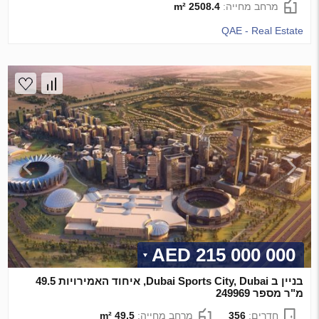
מרחב מחייה:
2508.4 m²
QAE - Real Estate
215 000 000 AED
בניין ב Dubai Sports City, Dubai, איחוד האמירויות 49.5
מ"ר מספר 249969
חדרים:
356
מרחב מחייה:
49.5 m²