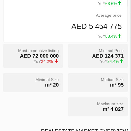
YoY
68.6%
Average price
5 454 775 AED
YoY
88.4%
Most expensive listing
Minimal Price
72 000 000 AED
124 371 AED
YoY
-24.2%
YoY
24.4%
Minimal Size
Median Size
20 m²
95 m²
Maximum size
4 827 m²