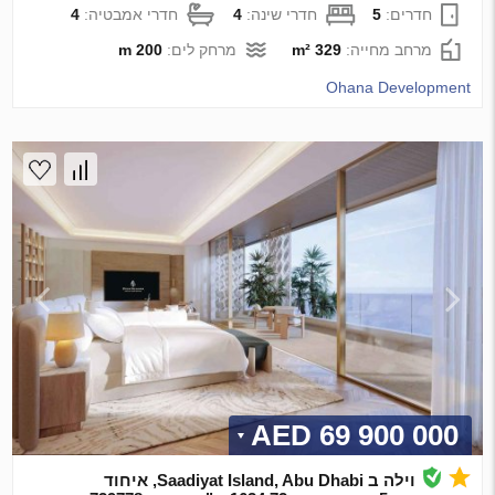
חדרים:
5
חדרי שינה:
4
חדרי אמבטיה:
4
מרחב מחייה:
329 m²
מרחק לים:
200 m
Ohana Development
69 900 000 AED
וילה ב Saadiyat Island, Abu Dhabi, איחוד