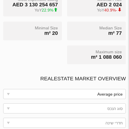
3 130 254 657 AED
2 024 AED
YoY
22.9%
YoY
-40.9%
Minimal Size
Median Size
20 m²
77 m²
Maximum size
1 088 060 m²
REALESTATE MARKET OVERVIEW
Average price
סוג הנכס
חדרי שינה