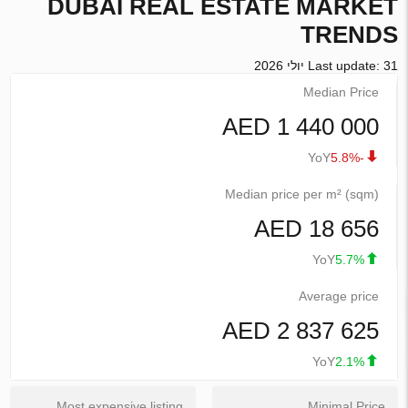
DUBAI
REAL ESTATE MARKET
TRENDS
Last update: 31 יולי 2026
Median Price
1 440 000 AED
YoY
-5.8%
Median price per m² (sqm)
18 656 AED
YoY
5.7%
Average price
2 837 625 AED
YoY
2.1%
Most expensive listing
Minimal Price