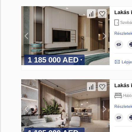
Lakás 
Szobá
Részlete
1 185 000 AED
Lépje
Lakás i
Háló
Részlete