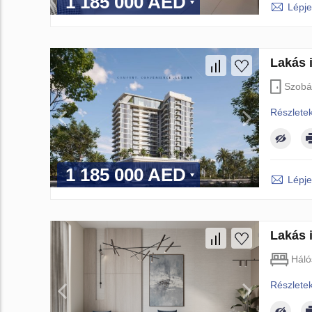
1 185 000 AED
Lépje
Lakás i
Szobá
Részlete
1 185 000 AED
Lépje
Lakás 
Háló
Részlete