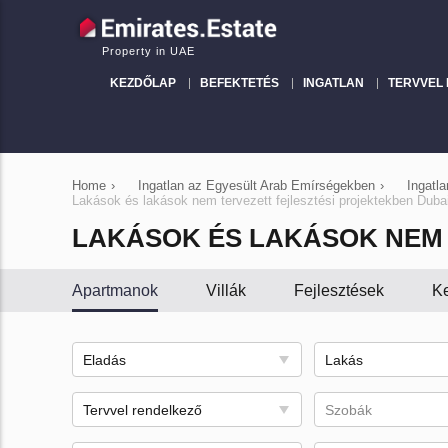
Property in UAE
KEZDŐLAP
BEFEKTETÉS
INGATLAN
TERVVEL
Home
›
Ingatlan az Egyesült Arab Emírségekben
›
Ingatl
Lakások és lakások nem tervezett fejlesztési projektekben Duba
LAKÁSOK ÉS LAKÁSOK NEM 
Apartmanok
Villák
Fejlesztések
Ke
Eladás
Lakás
Tervvel rendelkező
Szobák