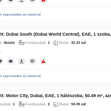
n kapcsolatba az eladóval
tt: Dubai South (Dubai World Central), EAE, 1 szoba
k:
Stúdió
Fürdőszobák:
1
Élettér:
32.33 m2
k
n kapcsolatba az eladóval
tt: Motor City, Dubai, EAE, 1 hálószoba, 50.49 m², a
szobák:
1
Fürdőszobák:
2
Élettér:
50.49 m2