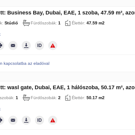
itt: Business Bay, Dubai, EAE, 1 szoba, 47.59 m², az
k:
Stúdió
Fürdőszobák:
1
Élettér:
47.59 m2
k
n kapcsolatba az eladóval
tt: wasl gate, Dubai, EAE, 1 hálószoba, 50.17 m², az
szobák:
1
Fürdőszobák:
2
Élettér:
50.17 m2
k