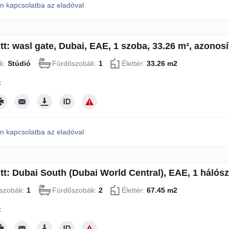
n kapcsolatba az eladóval
tt: wasl gate, Dubai, EAE, 1 szoba, 33.26 m², azonos
k:
Stúdió
Fürdőszobák:
1
Élettér:
33.26 m2
k
n kapcsolatba az eladóval
itt: Dubai South (Dubai World Central), EAE, 1 hálós
szobák:
1
Fürdőszobák:
2
Élettér:
67.45 m2
k