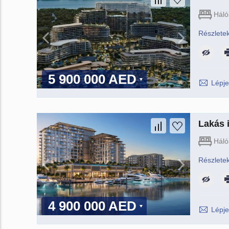
Háló
Részlete
5 900 000 AED
Lépje
Lakás 
Háló
Részlete
4 900 000 AED
Lépje