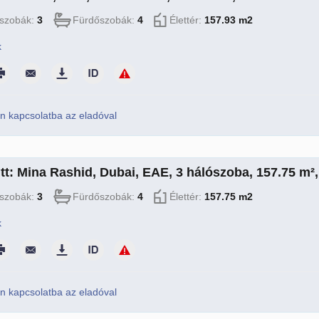
szobák:
3
Fürdőszobák:
4
Élettér:
157.93 m2
k
n kapcsolatba az eladóval
itt: Mina Rashid, Dubai, EAE, 3 hálószoba, 157.75 m²
szobák:
3
Fürdőszobák:
4
Élettér:
157.75 m2
k
n kapcsolatba az eladóval