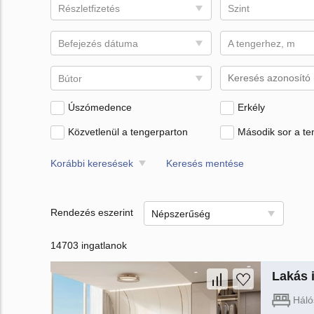
Részletfizetés
Szint
Befejezés dátuma
A tengerhez, m
Bútor
Úszómedence
Erkély
Közvetlenül a tengerparton
Második sor a te
Korábbi keresések
Keresés mentése
Rendezés eszerint
Népszerűség
14703 ingatlanok
Lakás i
Háló