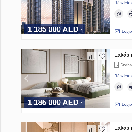
Részlete
1 185 000 AED
Lépje
Lakás i
Szobá
Részlete
1 185 000 AED
Lépje
Lakás i