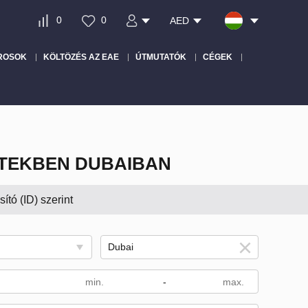
0
0
AED
ROSOK
KÖLTÖZÉS AZ EAE
ÚTMUTATÓK
CÉGEK
KTEKBEN DUBAIBAN
tó (ID) szerint
-