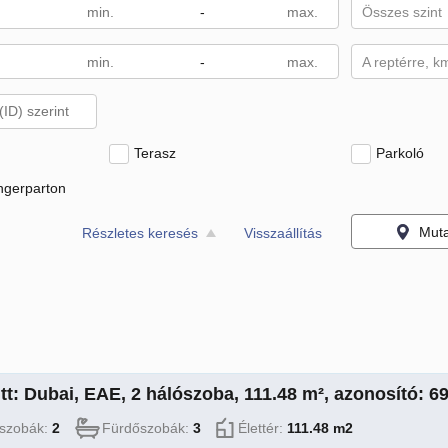
-
Összes szint
-
A reptérre, k
Terasz
Parkoló
ngerparton
Muta
Részletes keresés
Visszaállítás
tt: Dubai, EAE, 2 hálószoba, 111.48 m², azonosító: 6
szobák:
2
Fürdőszobák:
3
Élettér:
111.48 m2