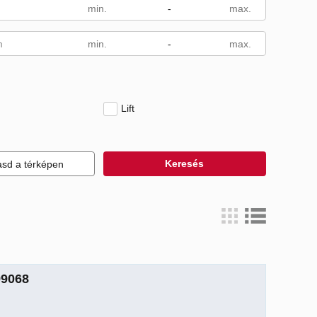
-
m
-
Lift
Keresés
sd a térképen
99068