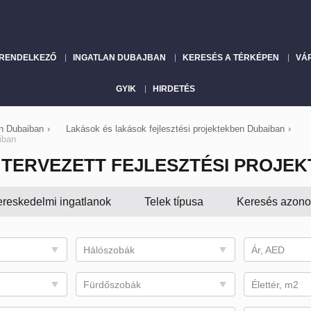
 RENDELKEZŐ
INGATLAN DUBAJBAN
KERESÉS A TÉRKÉPEN
VÁ
GYIK
HIRDETÉS
an Dubaiban
›
Lakások és lakások fejlesztési projektekben Dubaiban
›
iban
TERVEZETT FEJLESZTÉSI PROJE
reskedelmi ingatlanok
Telek típusa
Keresés azonosí
Hálószobák
Ár, AED
Fürdőszobák
Élettér, m2