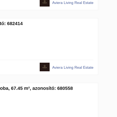
Aviera Living Real Estate
ító: 682414
Aviera Living Real Estate
zoba, 67.45 m², azonosító: 680558