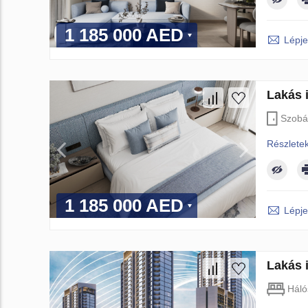
1 185 000 AED
Lépje
Lakás i
Szobá
Részlete
1 185 000 AED
Lépje
Lakás i
Háló