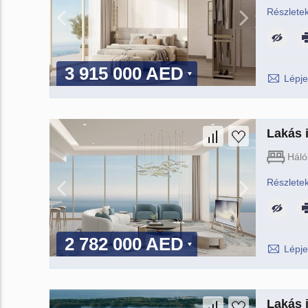
Részlete
3 915 000 AED
Lépje
Lakás i
Háló
Részlete
2 782 000 AED
Lépje
Lakás i