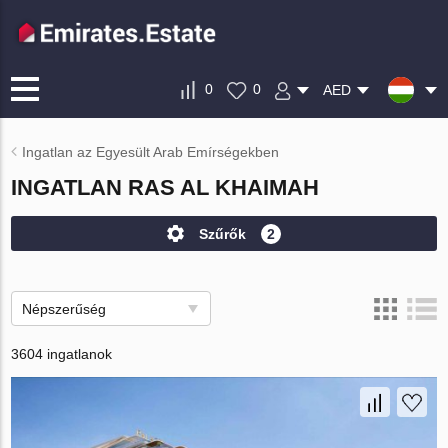
0
0
AED
Ingatlan az Egyesült Arab Emírségekben
INGATLAN RAS AL KHAIMAH
Szűrők
2
Népszerűség
3604 ingatlanok