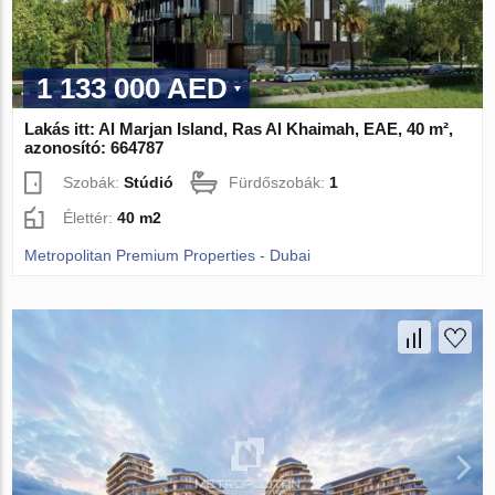
1 133 000 AED
Lakás itt: Al Marjan Island, Ras Al Khaimah, EAE, 40 m²,
azonosító: 664787
Szobák:
Stúdió
Fürdőszobák:
1
Élettér:
40 m2
Metropolitan Premium Properties - Dubai