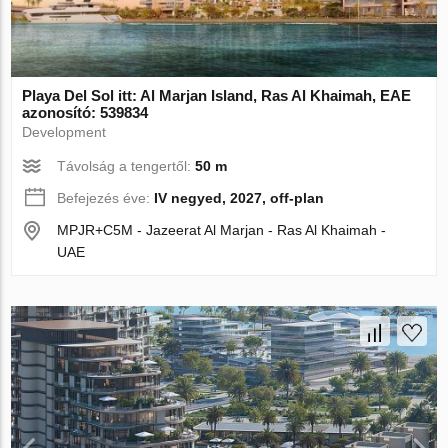
Playa Del Sol itt: Al Marjan Island, Ras Al Khaimah, EAE
azonosító: 539834
Development
Távolság a tengertől:
50 m
Befejezés éve:
IV negyed, 2027, off-plan
MPJR+C5M - Jazeerat Al Marjan - Ras Al Khaimah -
UAE