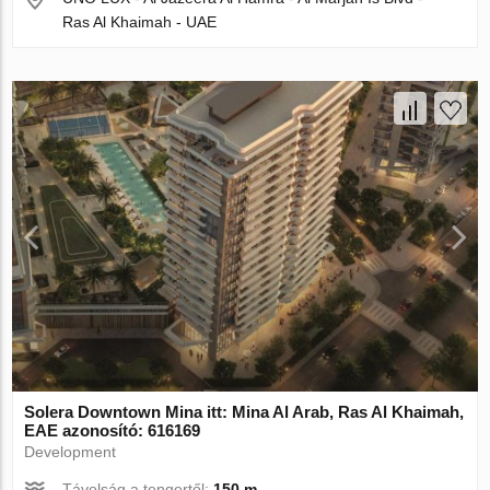
Ras Al Khaimah - UAE
Solera Downtown Mina itt: Mina Al Arab, Ras Al Khaimah,
EAE azonosító: 616169
Development
Távolság a tengertől:
150 m