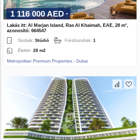
1 116 000 AED
Lakás itt: Al Marjan Island, Ras Al Khaimah, EAE, 28 m²,
azonosító: 664547
Szobák:
Stúdió
Fürdőszobák:
1
Élettér:
28 m2
Metropolitan Premium Properties - Dubai