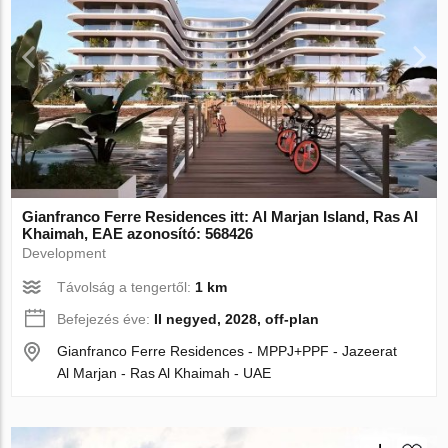
Gianfranco Ferre Residences itt: Al Marjan Island, Ras Al
Khaimah, EAE azonosító: 568426
Development
Távolság a tengertől:
1 km
Befejezés éve:
II negyed, 2028, off-plan
Gianfranco Ferre Residences - MPPJ+PPF - Jazeerat
Al Marjan - Ras Al Khaimah - UAE