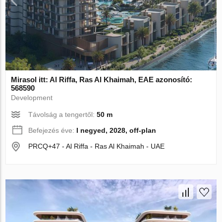
Mirasol itt: Al Riffa, Ras Al Khaimah, EAE azonosító:
568590
Development
Távolság a tengertől:
50 m
Befejezés éve:
I negyed, 2028, off-plan
PRCQ+47 - Al Riffa - Ras Al Khaimah - UAE