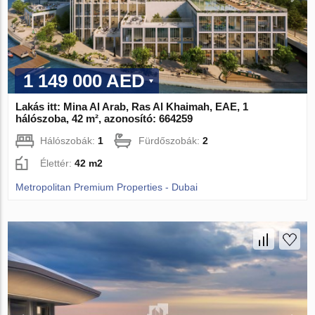
1 149 000 AED
Lakás itt: Mina Al Arab, Ras Al Khaimah, EAE, 1
hálószoba, 42 m², azonosító: 664259
Hálószobák:
1
Fürdőszobák:
2
Élettér:
42 m2
Metropolitan Premium Properties - Dubai