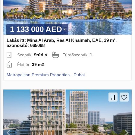
1 133 000 AED
Lakás itt: Mina Al Arab, Ras Al Khaimah, EAE, 39 m²,
azonosító: 665068
Szobák:
Stúdió
Fürdőszobák:
1
Élettér:
39 m2
Metropolitan Premium Properties - Dubai