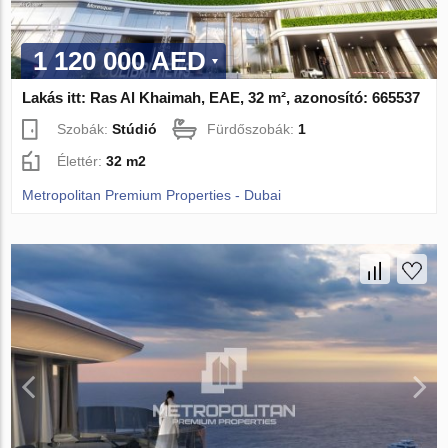
1 120 000 AED
Lakás itt: Ras Al Khaimah, EAE, 32 m², azonosító: 665537
Szobák:
Stúdió
Fürdőszobák:
1
Élettér:
32 m2
Metropolitan Premium Properties - Dubai