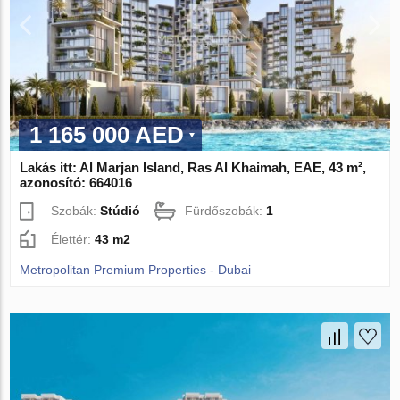
1 165 000 AED
Lakás itt: Al Marjan Island, Ras Al Khaimah, EAE, 43 m²,
azonosító: 664016
Szobák:
Stúdió
Fürdőszobák:
1
Élettér:
43 m2
Metropolitan Premium Properties - Dubai