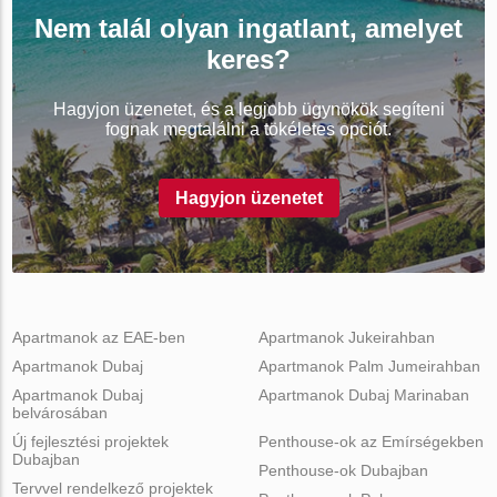
Nem talál olyan ingatlant, amelyet
keres?
Hagyjon üzenetet, és a legjobb ügynökök segíteni
fognak megtalálni a tökéletes opciót.
Hagyjon üzenetet
Apartmanok az EAE-ben
Apartmanok Jukeirahban
Apartmanok Dubaj
Apartmanok Palm Jumeirahban
Apartmanok Dubaj
Apartmanok Dubaj Marinaban
belvárosában
Új fejlesztési projektek
Penthouse-ok az Emírségekben
Dubajban
Penthouse-ok Dubajban
Tervvel rendelkező projektek