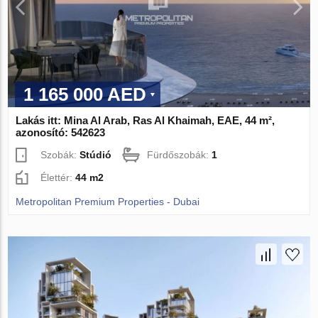
1 165 000 AED
Lakás itt: Mina Al Arab, Ras Al Khaimah, EAE, 44 m²,
azonosító: 542623
Szobák:
Stúdió
Fürdőszobák:
1
Élettér:
44 m2
Metropolitan Premium Properties - Dubai