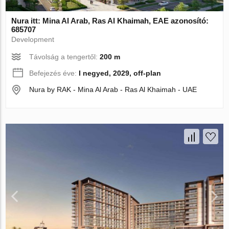
Nura itt: Mina Al Arab, Ras Al Khaimah, EAE azonosító:
685707
Development
Távolság a tengertől:
200 m
Befejezés éve:
I negyed, 2029, off-plan
Nura by RAK - Mina Al Arab - Ras Al Khaimah - UAE