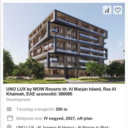
UNO LUX by WOW Resorts itt: Al Marjan Island, Ras Al
Khaimah, EAE azonosító: 580085
Development
Távolság a tengertől:
250 m
Befejezés éve:
IV negyed, 2027, off-plan
UNO LUX - Al Jazeera Al Hamra - Al Marjan Is Blvd -