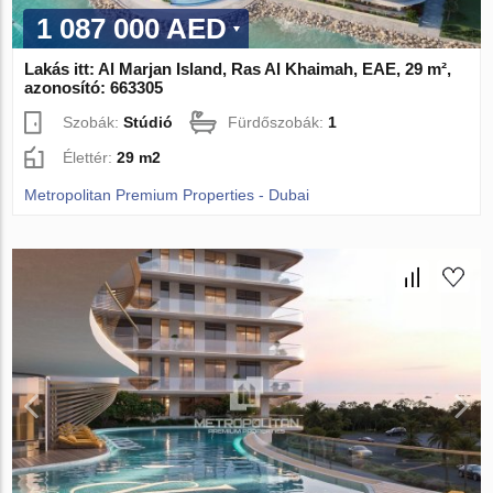
1 087 000 AED
Lakás itt: Al Marjan Island, Ras Al Khaimah, EAE, 29 m²,
azonosító: 663305
Szobák:
Stúdió
Fürdőszobák:
1
Élettér:
29 m2
Metropolitan Premium Properties - Dubai