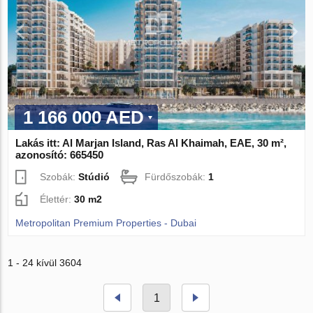
1 166 000 AED
Lakás itt: Al Marjan Island, Ras Al Khaimah, EAE, 30 m²,
azonosító: 665450
Szobák:
Stúdió
Fürdőszobák:
1
Élettér:
30 m2
Metropolitan Premium Properties - Dubai
1 - 24 kívül 3604
1