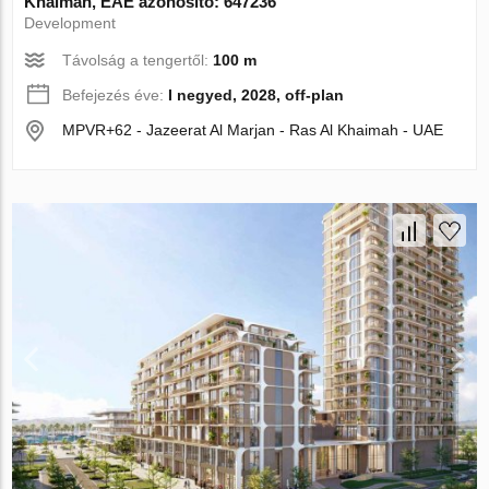
Khaimah, EAE azonosító: 647236
Development
Távolság a tengertől:
100 m
Befejezés éve:
I negyed, 2028, off-plan
MPVR+62 - Jazeerat Al Marjan - Ras Al Khaimah - UAE