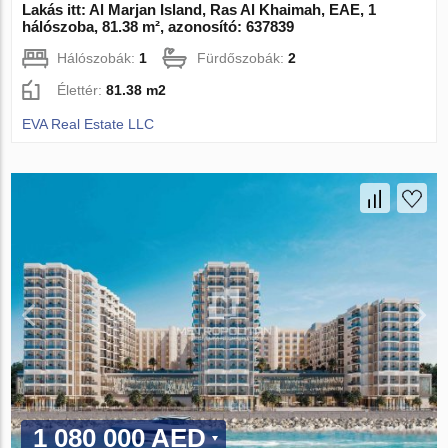
Lakás itt: Al Marjan Island, Ras Al Khaimah, EAE, 1
hálószoba, 81.38 m², azonosító: 637839
Hálószobák:
1
Fürdőszobák:
2
Élettér:
81.38 m2
EVA Real Estate LLC
1 080 000 AED