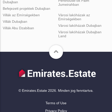
Penthouse-ok Palm
Dubajban
Jumeirahban
Befejezett projektek Dubajban
Villák az Emírségekben
Városi lakóházak az
Emírségekben
Villák Dubajban
Városi lakóházak Dubajban
Villák Abu Dzabiban
Városi lakóházak Dubajban
Land
© Emirates.Estate 2026. Minden jog fenntartva.
Terms of Use
Privacy Policy