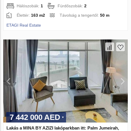
Hálószobák:
1
Fürdőszobák:
2
Élettér:
163 m2
Távolság a tengertől:
50 m
ETAGI Real Estate
7 442 000 AED
Lakás a MINA BY AZIZI lakóparkban itt: Palm Jumeirah,