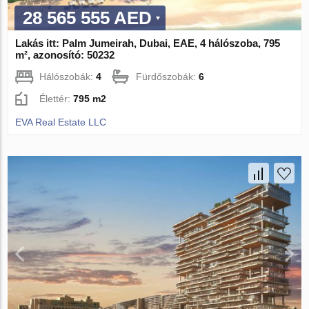
28 565 555 AED
Lakás itt: Palm Jumeirah, Dubai, EAE, 4 hálószoba, 795
m², azonosító: 50232
Hálószobák:
4
Fürdőszobák:
6
Élettér:
795 m2
EVA Real Estate LLC