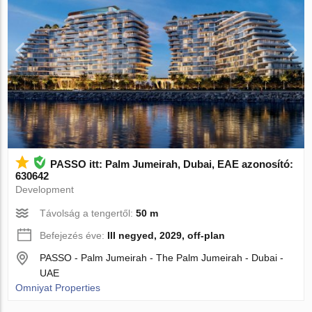
PASSO itt: Palm Jumeirah, Dubai, EAE azonosító:
630642
Development
Távolság a tengertől:
50 m
Befejezés éve:
III negyed, 2029, off-plan
PASSO - Palm Jumeirah - The Palm Jumeirah - Dubai -
UAE
Omniyat Properties