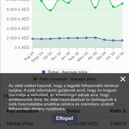
Dubai - Average price
×
Palm Jumeirah - Average price
Az oldal sütiket használ, hogy a legjobb felhasználói élményt
nyújtsa. A sütik információt gyűjtenek arról, hogy ön hogyan
használja a weboldalt, és lehetőséget adnak arra, hogy
DETAILED MARKET INSIGHTS
emlékezzünk önre. Az oldal használatával ön beleegyezik a
sütik használatába analitikai célokra és személyre szabott
felhasználói élmény nyújtására.
Key Indicators
Dubai
Palm Ju
Elfogad
Median Price
1 250 000 AED
5 900 0