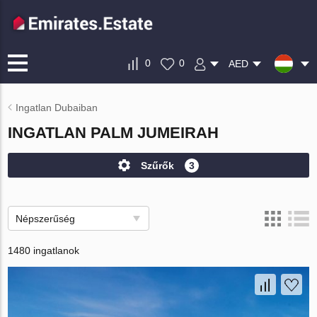
0
0
AED
Ingatlan Dubaiban
INGATLAN PALM JUMEIRAH
Szűrők
3
Népszerűség
1480 ingatlanok