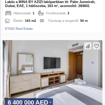
Lakás a MINA BY AZIZI lakóparkban itt: Palm Jumeirah,
Dubai, EAE, 1 hálószoba, 163 m², azonosító: 284841
Hálószobák:
1
Fürdőszobák:
2
Élettér:
163 m2
Távolság a tengertől:
50 m
ETAGI Real Estate
6 400 000 AED