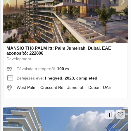
MANSIO TH8 PALM itt: Palm Jumeirah, Dubai, EAE
azonosító: 222806
Development
Távolság a tengertől:
100 m
Befejezés éve:
I negyed, 2023, completed
West Palm - Crescent Rd - Jumeirah - Dubai - UAE