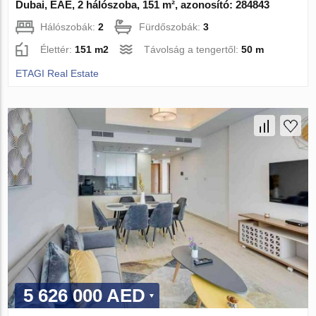
Dubai, EAE, 2 hálószoba, 151 m², azonosító: 284843
Hálószobák:
2
Fürdőszobák:
3
Élettér:
151 m2
Távolság a tengertől:
50 m
ETAGI Real Estate
5 626 000 AED