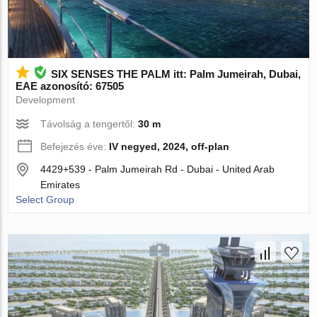
SIX SENSES THE PALM itt: Palm Jumeirah, Dubai,
EAE azonosító: 67505
Development
Távolság a tengertől:
30 m
Befejezés éve:
IV negyed, 2024, off-plan
4429+539 - Palm Jumeirah Rd - Dubai - United Arab
Emirates
Select Group