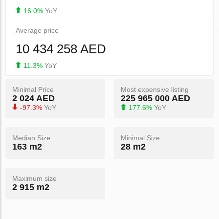
16.0%
YoY
Average price
10 434 258 AED
11.3%
YoY
Minimal Price
Most expensive listing
2 024 AED
225 965 000 AED
-97.3%
YoY
177.6%
YoY
Median Size
Minimal Size
163 m2
28 m2
Maximum size
2 915 m2