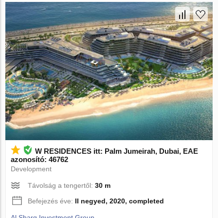
W RESIDENCES itt: Palm Jumeirah, Dubai, EAE
azonosító: 46762
Development
Távolság a tengertől:
30 m
Befejezés éve:
II negyed, 2020, completed
Al Sharq Investment Group