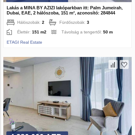
Lakás a MINA BY AZIZI lakóparkban itt: Palm Jumeirah,
Dubai, EAE, 2 hálószoba, 151 m², azonosító: 284844
Hálószobák:
2
Fürdőszobák:
3
Élettér:
151 m2
Távolság a tengertől:
50 m
ETAGI Real Estate