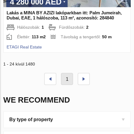
4 280 000 AED
Lakás a MINA BY AZIZI lakóparkban itt: Palm Jumeirah,
Dubai, EAE, 1 hálószoba, 113 m², azonosító: 284840
Hálószobák:
1
Fürdőszobák:
2
Élettér:
113 m2
Távolság a tengertől:
50 m
ETAGI Real Estate
1 - 24 kívül 1480
1
WE RECOMMEND
By type of property