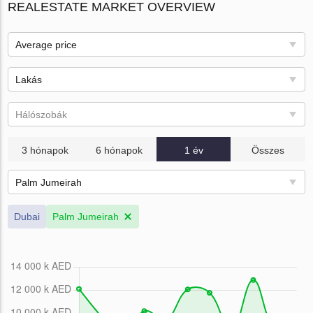
REALESTATE MARKET OVERVIEW
Average price
Lakás
Hálószobák
3 hónapok
6 hónapok
1 év
Összes
Palm Jumeirah
Dubai
Palm Jumeirah