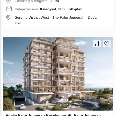
Távolság a tengertől:
2 km
Befejezés éve:
II negyed, 2030, off-plan
Serenia District West - The Palm Jumeirah - Dubai -
UAE
Vitalia Palm Jumeirah Residences itt: Palm Jumeirah,