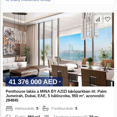
41 376 000 AED
Penthouse lakás a MINA BY AZIZI lakóparkban itt: Palm
Jumeirah, Dubai, EAE, 5 hálószoba, 950 m², azonosító:
284845
Hálószobák:
5
Fürdőszobák:
5
Élettér:
950 m2
Távolság a tengertől:
50 m