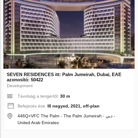
SEVEN RESIDENCES itt: Palm Jumeirah, Dubai, EAE
azonosító: 50422
Development
Távolság a tengertől:
30 m
Befejezés éve:
III negyed, 2021, off-plan
446Q+VFC The Palm - The Palm Jumeirah - دبي -
United Arab Emirates