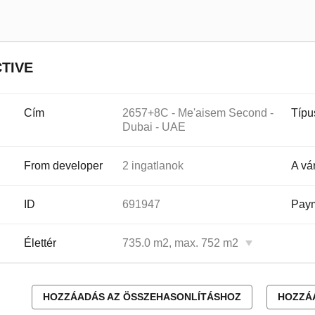
TIVE
Cím
2657+8C - Me'aisem Second -
Típu
Dubai - UAE
From developer
2 ingatlanok
A vá
ID
691947
Paym
Élettér
735.0 m2, max. 752 m2
HOZZÁADÁS AZ ÖSSZEHASONLÍTÁSHOZ
HOZZÁ