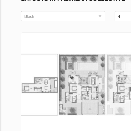
Block
4