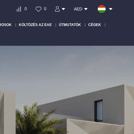
0
0
AED
ROSOK
KÖLTÖZÉS AZ EAE
ÚTMUTATÓK
CÉGEK