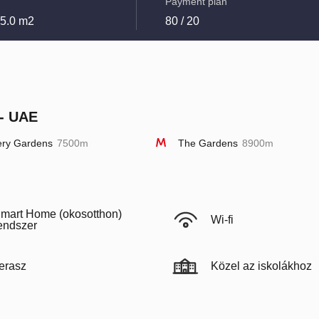
Payment plan
35.0 m2
80 / 20
- UAE
ery Gardens
7500m
The Gardens
8900m
mart Home (okosotthon)
Wi-fi
endszer
erasz
Közel az iskolákhoz