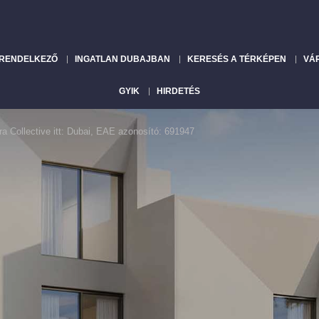
 RENDELKEZŐ
INGATLAN DUBAJBAN
KERESÉS A TÉRKÉPEN
VÁ
GYIK
HIRDETÉS
ra Collective itt: Dubai, EAE azonosító: 691947