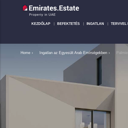
Property in UAE
KEZDŐLAP
BEFEKTETÉS
INGATLAN
TERVVEL
Home
›
Ingatlan az Egyesült Arab Emírségekben
›
Palmie