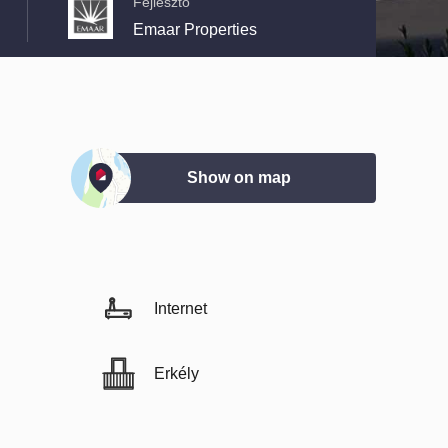
Fejlesztő
Emaar Properties
Show on map
Internet
Erkély