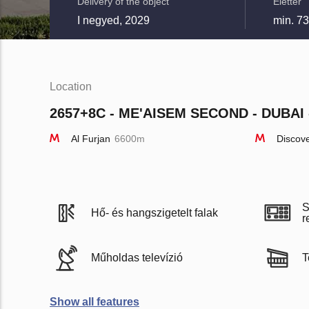
Delivery of the object
Élettér
I negyed, 2029
min. 7
Location
2657+8C - ME'AISEM SECOND - DUBAI 
Al Furjan
6600m
Discov
S
Hő- és hangszigetelt falak
r
Műholdas televízió
T
Show all features