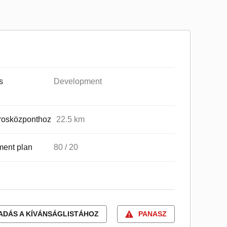
s
Development
rosközponthoz
22.5 km
ent plan
80 / 20
ADÁS A KÍVÁNSÁGLISTÁHOZ
PANASZ