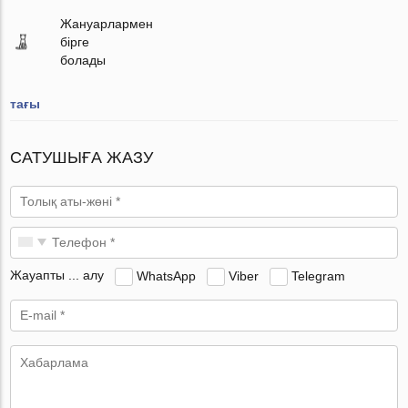
Жануарлармен
бірге
болады
тағы
САТУШЫҒА ЖАЗУ
Жауапты ... алу
WhatsApp
Viber
Telegram