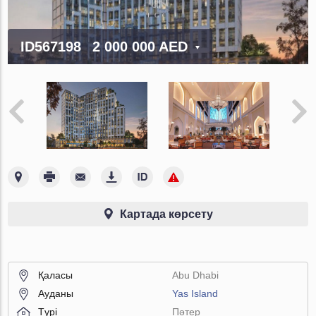
ID567198
2 000 000 AED
Картада көрсету
Қаласы
Abu Dhabi
Ауданы
Yas Island
Түрі
Пәтер