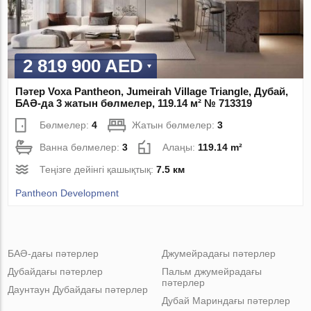
2 819 900 AED
Пәтер Voxa Pantheon, Jumeirah Village Triangle, Дубай,
БАӘ-да 3 жатын бөлмелер, 119.14 м² № 713319
Бөлмелер:
4
Жатын бөлмелер:
3
Ванна бөлмелер:
3
Алаңы:
119.14 m²
Теңізге дейінгі қашықтық:
7.5 км
Pantheon Development
БАӘ-дағы пәтерлер
Джумейрадағы пәтерлер
Дубайдағы пәтерлер
Пальм джумейрадағы
пәтерлер
Даунтаун Дубайдағы пәтерлер
Дубай Мариндағы пәтерлер