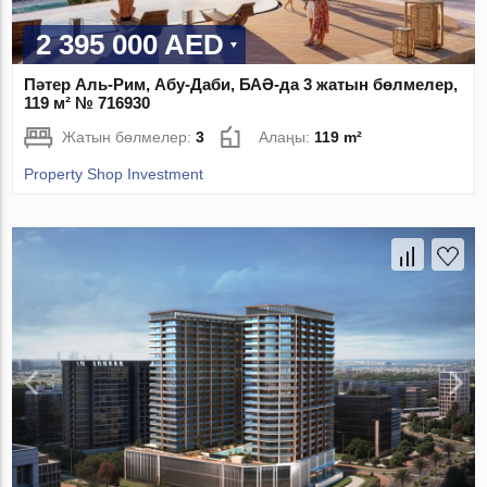
2 395 000 AED
Пәтер Аль-Рим, Абу-Даби, БАӘ-да 3 жатын бөлмелер,
119 м² № 716930
Жатын бөлмелер:
3
Алаңы:
119 m²
Property Shop Investment