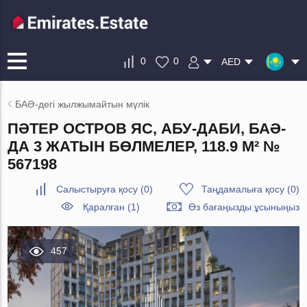
0
0
AED
БАӘ-дегі жылжымайтын мүлік
ПӘТЕР ОСТРОВ ЯС, АБУ-ДАБИ, БАӘ-
ДА 3 ЖАТЫН БӨЛМЕЛЕР, 118.9 М² №
567198
Салыстыруға қосу
(
0
)
Таңдамалыға қосу
(
0
)
Қаралған (1)
Өз бағаңызды ұсыныңыз
457