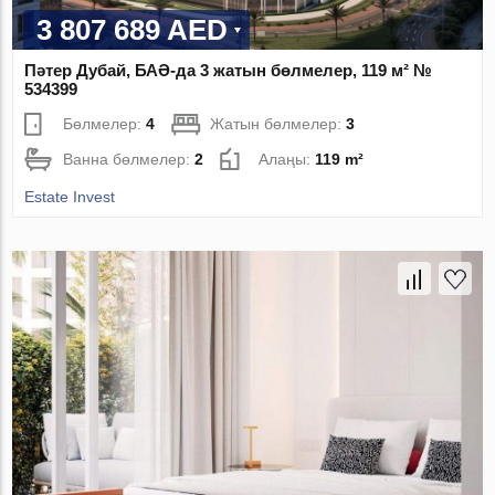
3 807 689 AED
Пәтер Дубай, БАӘ-да 3 жатын бөлмелер, 119 м² №
534399
Бөлмелер:
4
Жатын бөлмелер:
3
Ванна бөлмелер:
2
Алаңы:
119 m²
Estate Invest