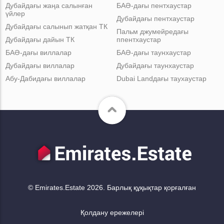
Дубайдағы жаңа салынған
БАӘ-дағы пентхаустар
үйлер
Дубайдағы пентхаустар
Дубайдағы салынып жатқан ТК
Пальм джумейредағы
Дубайдағы дайын ТК
ппентхаустар
БАӘ-дағы виллалар
БАӘ-дағы таунхаустар
Дубайдағы виллалар
Дубайдағы таунхаустар
Абу-Дабидағы виллалар
Dubai Landдағы таухаустар
© Emirates.Estate 2026. Барлық құқықтар қорғалған
Қолдану ережелері