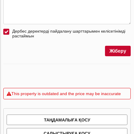
Дербес деректерді пайдалану шарттарымен келісетінімді
растаймын
Жіберу
This property is outdated and the price may be inaccurate
ТАҢДАМАЛЫҒА ҚОСУ
САЛЫСТЫРУҒА ҚОСУ