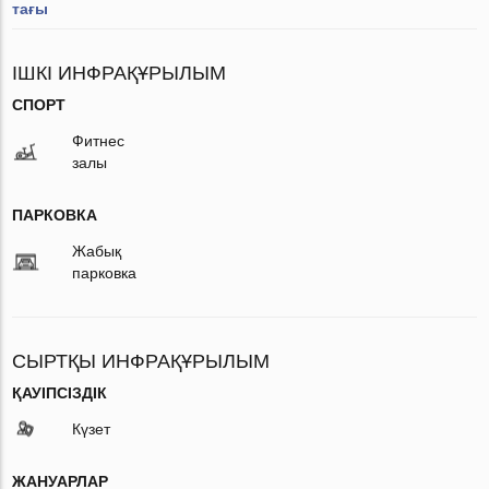
тағы
ІШКІ ИНФРАҚҰРЫЛЫМ
СПОРТ
Фитнес
залы
ПАРКОВКА
Жабық
парковка
СЫРТҚЫ ИНФРАҚҰРЫЛЫМ
ҚАУІПСІЗДІК
Күзет
ЖАНУАРЛАР