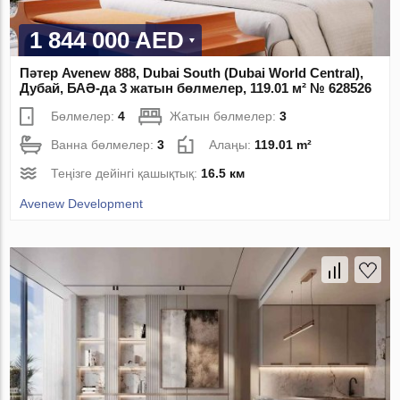
1 844 000 AED
Пәтер Avenew 888, Dubai South (Dubai World Central),
Дубай, БАӘ-да 3 жатын бөлмелер, 119.01 м² № 628526
Бөлмелер:
4
Жатын бөлмелер:
3
Ванна бөлмелер:
3
Алаңы:
119.01 m²
Теңізге дейінгі қашықтық:
16.5 км
Avenew Development