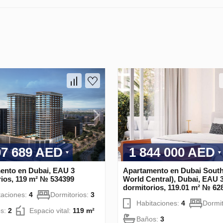
07 689 AED
1 844 000 AED
ento en Dubai, EAU 3
Apartamento en Dubai South
rios, 119 m² № 534399
World Central), Dubai, EAU 
dormitorios, 119.01 m² № 62
taciones:
4
Dormitorios:
3
Habitaciones:
4
Dormit
s:
2
Espacio vital:
119 m²
Baños:
3