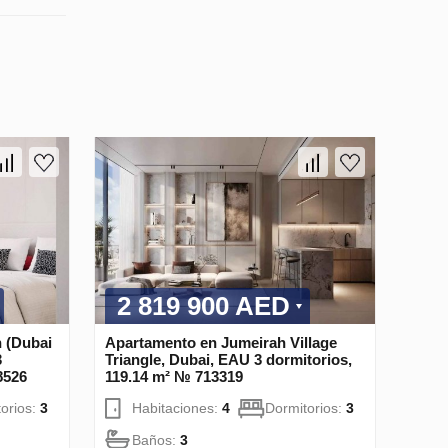
2 819 900 AED
 (Dubai
Apartamento en Jumeirah Village
3
Triangle, Dubai, EAU 3 dormitorios,
8526
119.14 m² № 713319
orios:
3
Habitaciones:
4
Dormitorios:
3
Baños:
3