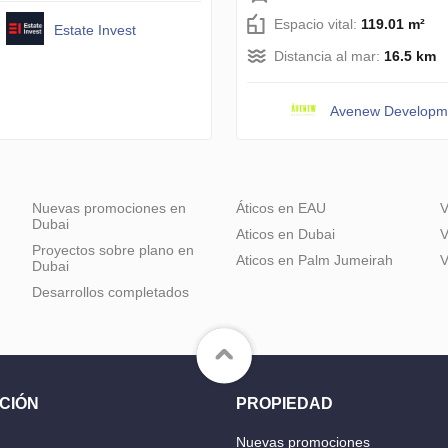
Espacio vital:
119.01 m²
Estate Invest
Distancia al mar:
16.5 km
Avenew Developm
Nuevas promociones en
Áticos en EAU
V
Dubai
Aticos en Dubai
V
Proyectos sobre plano en
Aticos en Palm Jumeirah
V
Dubai
Desarrollos completados
CIÓN
PROPIEDAD
Nuevas promociones