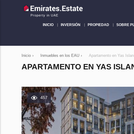
Property in UAE
INICIO
INVERSIÓN
PROPIEDAD
SOBRE P
Inicio
›
Inmuebles en los EAU
›
Apartamento en Yas Islan
APARTAMENTO EN YAS ISLAND
457