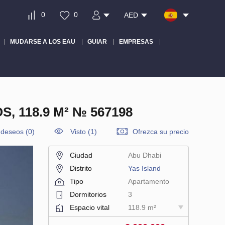
0
0
AED
MUDARSE A LOS EAU
GUIAR
EMPRESAS
 118.9 M² № 567198
e deseos
(
0
)
Visto (1)
Ofrezca su precio
Ciudad
Abu Dhabi
Distrito
Yas Island
Tipo
Apartamento
Dormitorios
3
Espacio vital
118.9 m²