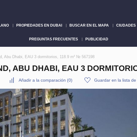
LANO
PROPIEDADES EN DUBAI
BUSCAR EN EL MAPA
CIUDADES
PREGUNTAS FRECUENTES
PUBLICIDAD
d, Abu Dhabi, EAU 3 dormitorios, 118.9 m² № 567198
, ABU DHABI, EAU 3 DORMITORIOS,
Añadir a la comparación
(
0
)
Guardar en la lista d