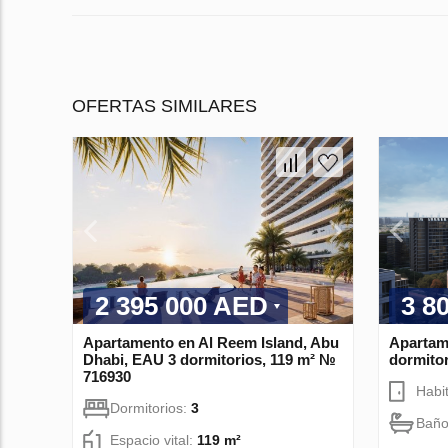
OFERTAS SIMILARES
2 395 000 AED
3 8
Apartamento en Al Reem Island, Abu
Apartam
Dhabi, EAU 3 dormitorios, 119 m² №
dormito
716930
Habi
Dormitorios:
3
Baño
Espacio vital:
119 m²