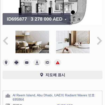
ID695877
3 278 000 AED
지도에 표시
Al Reem Island, Abu Dhabi, UAE의 Radiant Waves 번호
695864