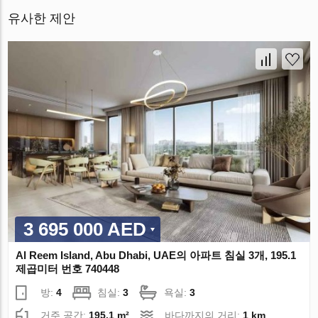
유사한 제안
3 695 000 AED
Al Reem Island, Abu Dhabi, UAE의 아파트 침실 3개, 195.1
제곱미터 번호 740448
방:
4
침실:
3
욕실:
3
거주 공간:
195.1 m²
바다까지의 거리:
1 km