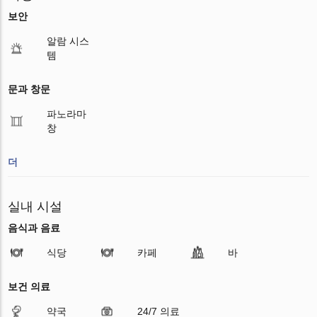
보안
알람 시스
템
문과 창문
파노라마
창
더
실내 시설
음식과 음료
식당
카페
바
보건 의료
약국
24/7 의료