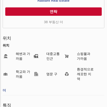
Radiant Real Estate
연락
38 부동산 더
위치
위치
해변과 가
대중교통
쇼핑몰과
까움
인근
가까움
환경적으로
학교와 가
명문 구
깨끗한 지
까움
역
더
특징