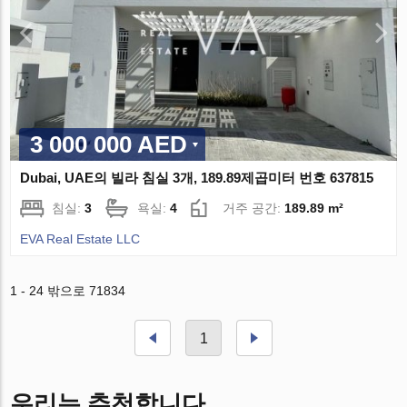
3 000 000 AED
Dubai, UAE의 빌라 침실 3개, 189.89제곱미터 번호 637815
침실:
3
욕실:
4
거주 공간:
189.89 m²
EVA Real Estate LLC
1 - 24 밖으로 71834
1
우리는 추천합니다