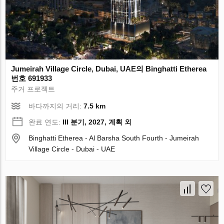
Jumeirah Village Circle, Dubai, UAE의 Binghatti Etherea
번호 691933
주거 프로젝트
바다까지의 거리:
7.5 km
완료 연도:
III 분기, 2027, 계획 외
Binghatti Etherea - Al Barsha South Fourth - Jumeirah
Village Circle - Dubai - UAE