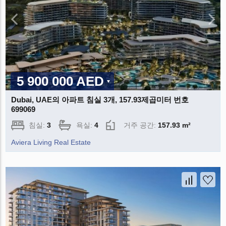
5 900 000 AED
Dubai, UAE의 아파트 침실 3개, 157.93제곱미터 번호
699069
침실:
3
욕실:
4
거주 공간:
157.93 m²
Aviera Living Real Estate