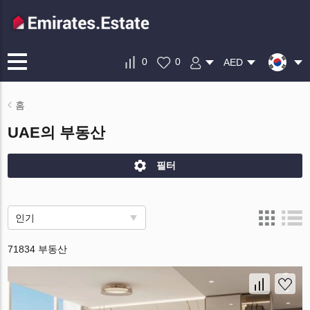
0
0
AED
홈
UAE의 부동산
필터
인기
71834 부동산