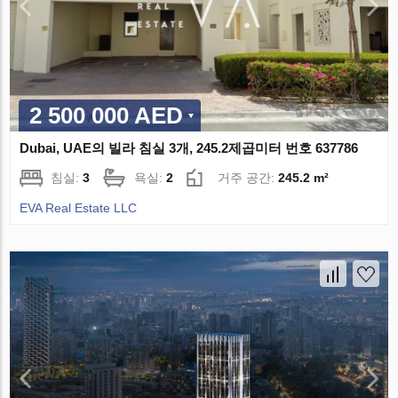
2 500 000 AED
Dubai, UAE의 빌라 침실 3개, 245.2제곱미터 번호 637786
침실:
3
욕실:
2
거주 공간:
245.2 m²
EVA Real Estate LLC