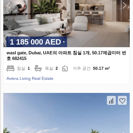
1 185 000 AED
wasl gate, Dubai, UAE의 아파트 침실 1개, 50.17제곱미터 번
호 682415
침실:
1
욕실:
2
거주 공간:
50.17 m²
Aviera Living Real Estate