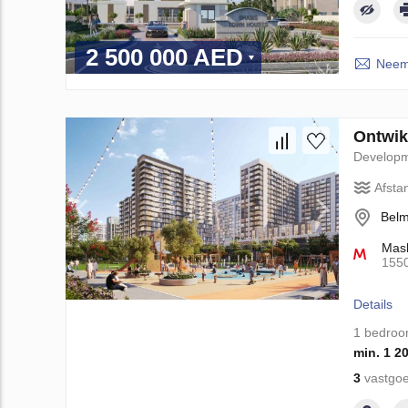
2 500 000 AED
Neem 
Ontwik
Develop
Afsta
Belm
Mash
155
Details
1 bedro
min. 1 2
3
vastgoe