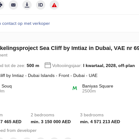
contact op met verkoper
elingsproject Sea Cliff by Imtiaz in Dubai, VAE nr 6
ment
nd tot de zee:
500 m
Voltooiingsjaar:
I kwartaal, 2028, off-plan
liff by Imtiaz - Dubai Islands - Front - Dubai - UAE
d Souq
Baniyas Square
0m
2500m
om
2 bedrooms
3 bedrooms
97 465 AED
min. 3 150 000 AED
min. 4 571 213 AED
ed from developer