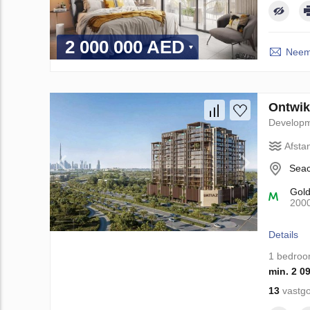
2 000 000 AED
Neem 
Ontwikk
Develop
Afsta
Seac
Gol
200
Details
1 bedro
min. 2 0
13
vastgo