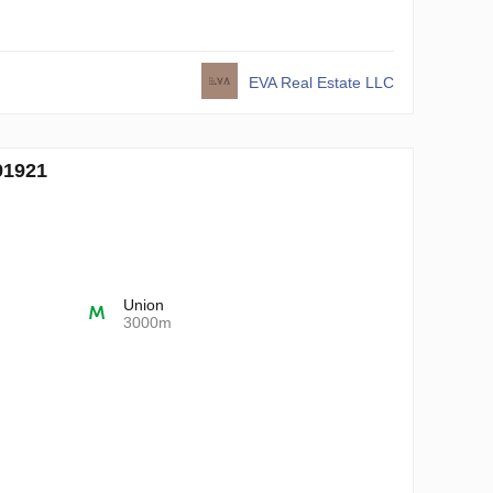
EVA Real Estate LLC
91921
Union
3000m