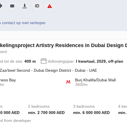
contact op met verkoper
kelingsproject Artistry Residences in Dubai Design D
ment
nd tot de zee:
400 m
Voltooiingsjaar:
I kwartaal, 2029, off-plan
 Zaa'beel Second - Dubai Design District - Dubai - UAE
ness Bay
Burj Khalifa/Dubai Mall
0m
3600m
om
2 bedrooms
3 bedrooms
4 be
00 000 AED
min. 2 700 000 AED
min. 6 000 000 AED
min.
d from developer