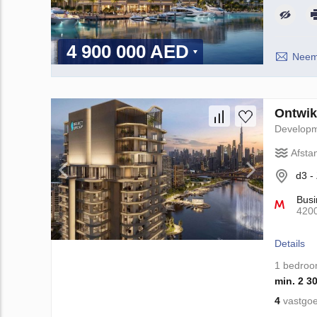
4 900 000 AED
Neem 
Ontwik
Develop
Afsta
d3 -
Busi
420
Details
1 bedro
min. 2 3
4
vastgoe