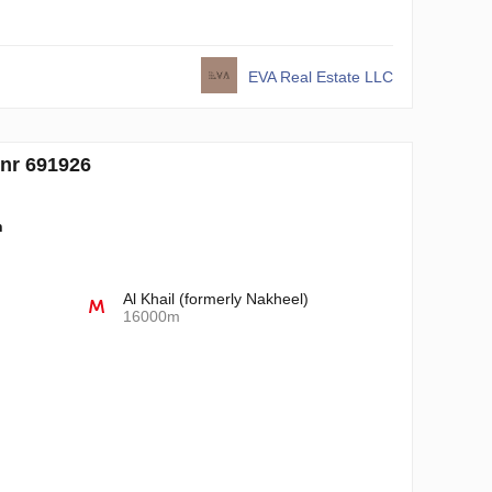
EVA Real Estate LLC
 nr 691926
n
Al Khail (formerly Nakheel)
16000m