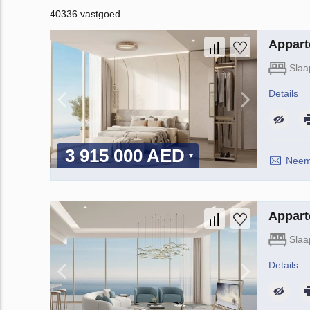
40336 vastgoed
Appart
Slaa
Details
3 915 000 AED
Neem 
Appart
Slaa
Details