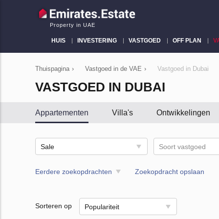
Property in UAE
HUIS
INVESTERING
VASTGOED
OFF PLAN
V
Thuispagina
›
Vastgoed in de VAE
›
Vastgoed in Dubai
VASTGOED IN DUBAI
Appartementen
Villa's
Ontwikkelingen
Sale
Soort vastgoed
Eerdere zoekopdrachten
Zoekopdracht opslaan
Sorteren op
Populariteit