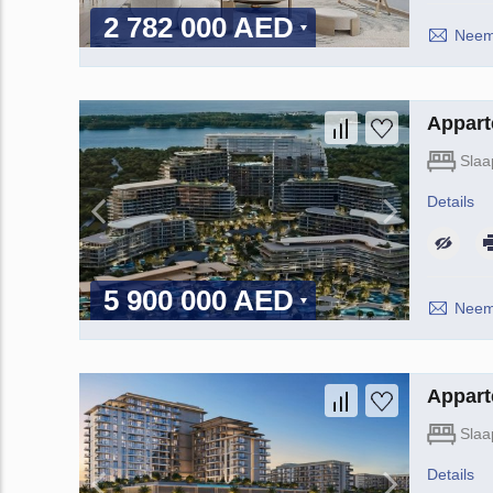
2 782 000 AED
Neem 
Appart
Slaa
Details
5 900 000 AED
Neem 
Appart
Slaa
Details