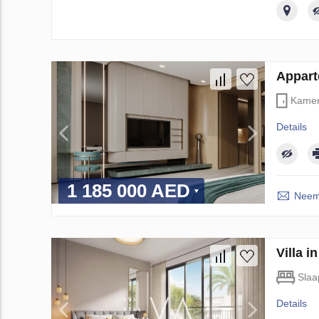
Appart
Kame
Details
1 185 000 AED
Neem 
Villa i
Slaa
Details