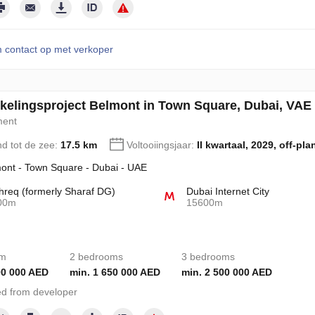
contact op met verkoper
kelingsproject Belmont in Town Square, Dubai, VAE
ment
nd tot de zee:
17.5 km
Voltooiingsjaar:
II kwartaal, 2029, off-pla
ont - Town Square - Dubai - UAE
req (formerly Sharaf DG)
Dubai Internet City
00m
15600m
om
2 bedrooms
3 bedrooms
00 000 AED
min. 1 650 000 AED
min. 2 500 000 AED
d from developer