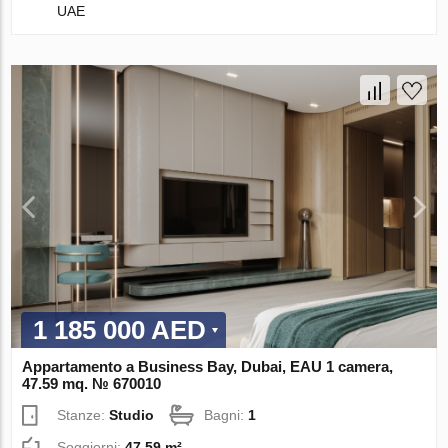
UAE
1 185 000 AED
Appartamento a Business Bay, Dubai, EAU 1 camera,
47.59 mq. № 670010
Stanze:
Studio
Bagni:
1
Soggiorni:
47.59 m²