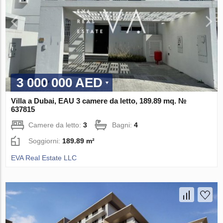
3 000 000 AED
Villa a Dubai, EAU 3 camere da letto, 189.89 mq. №
637815
Camere da letto:
3
Bagni:
4
Soggiorni:
189.89 m²
EVA Real Estate LLC