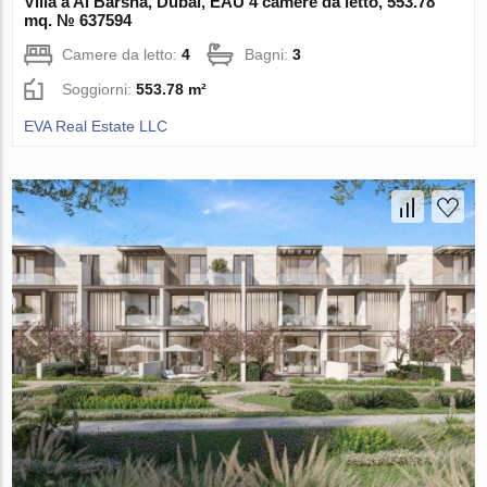
Villa a Al Barsha, Dubai, EAU 4 camere da letto, 553.78
mq. № 637594
Camere da letto:
4
Bagni:
3
Soggiorni:
553.78 m²
EVA Real Estate LLC