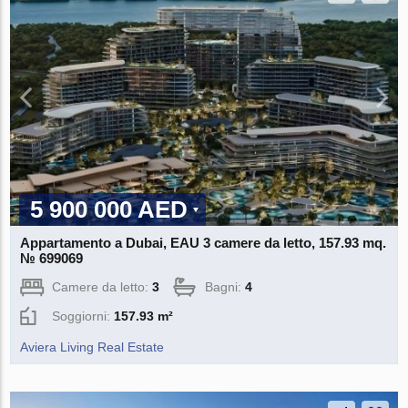
5 900 000 AED
Appartamento a Dubai, EAU 3 camere da letto, 157.93 mq.
№ 699069
Camere da letto:
3
Bagni:
4
Soggiorni:
157.93 m²
Aviera Living Real Estate