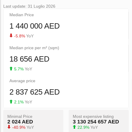
Last update: 31 Luglio 2026
Median Price
1 440 000 AED
-5.8%
YoY
Median price per m² (sqm)
18 656 AED
5.7%
YoY
Average price
2 837 625 AED
2.1%
YoY
Minimal Price
Most expensive listing
2 024 AED
3 130 254 657 AED
-40.9%
YoY
22.9%
YoY