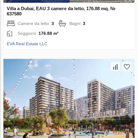
Villa a Dubai, EAU 3 camere da letto, 176.88 mq. №
637580
Camere da letto:
3
Bagni:
3
Soggiorni:
176.88 m²
EVA Real Estate LLC