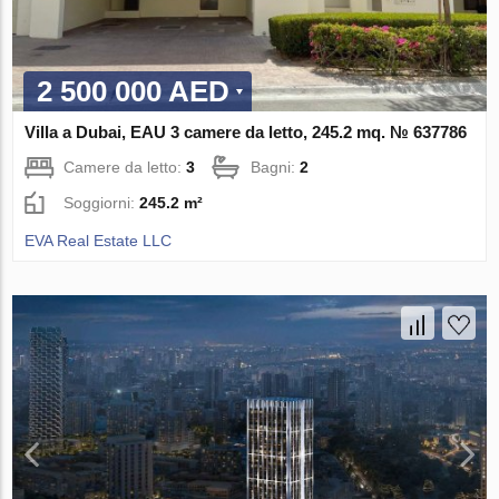
2 500 000 AED
Villa a Dubai, EAU 3 camere da letto, 245.2 mq. № 637786
Camere da letto:
3
Bagni:
2
Soggiorni:
245.2 m²
EVA Real Estate LLC