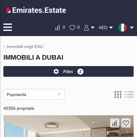
0
0
AED
Immobili negli EAU
IMMOBILI A DUBAI
Filtri
2
Popolarità
40356 proprietà