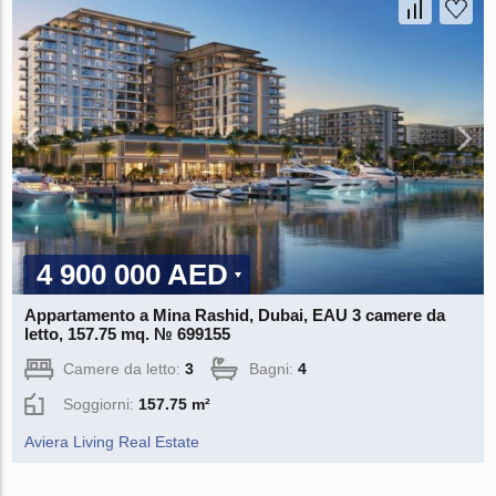
4 900 000 AED
Appartamento a Mina Rashid, Dubai, EAU 3 camere da
letto, 157.75 mq. № 699155
Camere da letto:
3
Bagni:
4
Soggiorni:
157.75 m²
Aviera Living Real Estate