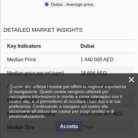
Dubai - Average price
DETAILED MARKET INSIGHTS
Key Indicators
Dubai
Median Price
1 440 000 AED
Median price per m² (sqm)
18 656 AED
×
Questo sito utilizza i cookie per offrirti la migliore esperienza
Average price
2 837 625 AED
di navigazione. Questi cookie vengono utilizzati per
raccogliere informazioni in merito a come interagisci con il
Minimal Price
2 024 AED
nostro sito, e ci permettono di ricordare i tuoi dati e le tue
preferenze. Continuando a navigare sul nostro sito
acconsenti all’utilizzo dei cookie per scopi analitici e di
Most expensive listing
3 130 254 657 AED
personalizzazione.
Accetta
Median Size
77 m²