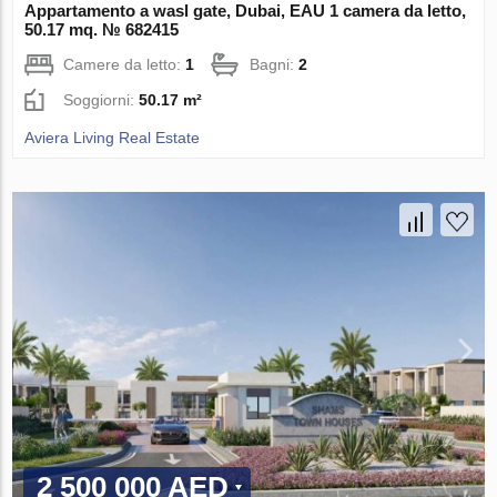
Appartamento a wasl gate, Dubai, EAU 1 camera da letto,
50.17 mq. № 682415
Camere da letto:
1
Bagni:
2
Soggiorni:
50.17 m²
Aviera Living Real Estate
2 500 000 AED