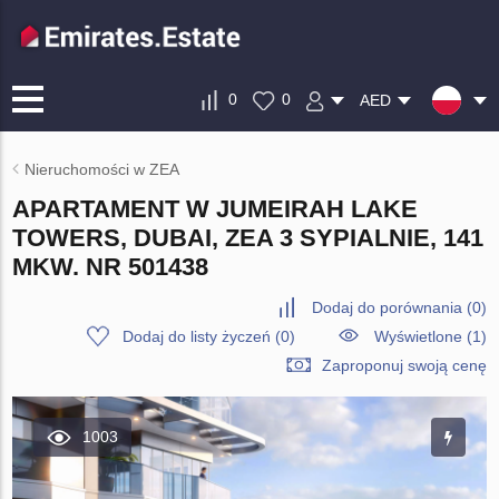
0
0
AED
Nieruchomości w ZEA
APARTAMENT W JUMEIRAH LAKE
TOWERS, DUBAI, ZEA 3 SYPIALNIE, 141
MKW. NR 501438
Dodaj do porównania
(
0
)
Dodaj do listy życzeń
(
0
)
Wyświetlone (1)
Zaproponuj swoją cenę
1003