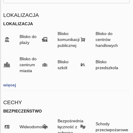
LOKALIZACJA
LOKALIZACJA
Blisko
Blisko do
Blisko do
komunikacji
centrów
plaży
publicznej
handlowych
Blisko do
Blisko
Blisko
centrum
szkół
przedszkola
miasta
więcej
CECHY
BEZPIECZEŃSTWO
Bezpośrednia
Schody
Wideodomofon
łączność z
przeciwpożarowe
ochroną