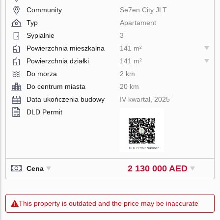
Community
Se7en City JLT
Typ
Apartament
Sypialnie
3
Powierzchnia mieszkalna
141 m²
Powierzchnia działki
141 m²
Do morza
2 km
Do centrum miasta
20 km
Data ukończenia budowy
IV kwartał, 2025
DLD Permit
2 130 000 AED
Cena
This property is outdated and the price may be inaccurate