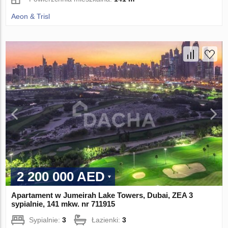
Aeon & Trisl
2 200 000 AED
Apartament w Jumeirah Lake Towers, Dubai, ZEA 3
sypialnie, 141 mkw. nr 711915
Sypialnie:
3
Łazienki:
3