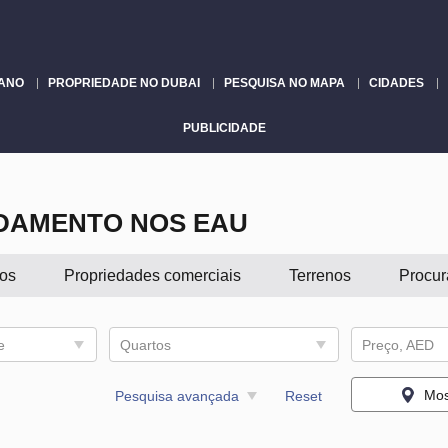
LANO
PROPRIEDADE NO DUBAI
PESQUISA NO MAPA
CIDADES
PUBLICIDADE
DAMENTO NOS EAU
os
Propriedades comerciais
Terrenos
Procur
e
Quartos
Preço, AED
Mos
Pesquisa avançada
Reset