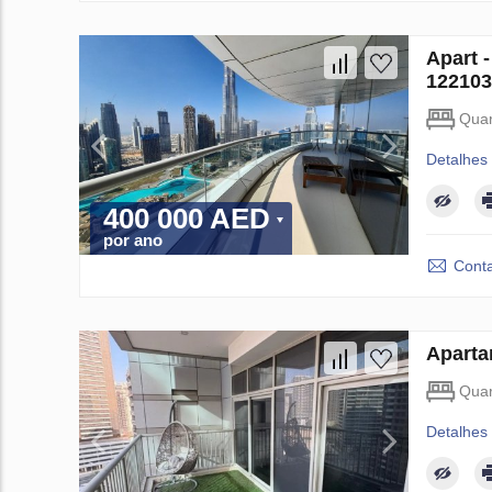
Apart 
122103
Quar
Detalhes
400 000 AED
por ano
Conta
Aparta
Quar
Detalhes