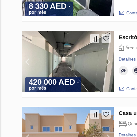
8 330 AED
por mês
Conta
Escrit
Área ú
Detalhes
420 000 AED
por mês
Conta
Casa u
Quar
Detalhes