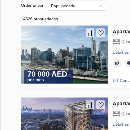
Ordenar por
Popularidade
14326 propriedades
Aparta
Quar
Detalhes
70 000 AED
por mês
Conta
Aparta
Quar
Detalhes