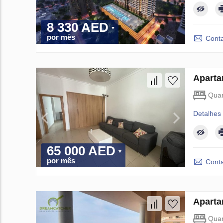
8 330 AED
por mês
Conta
Aparta
Quar
Detalhes
65 000 AED
por mês
Conta
Aparta
Quar