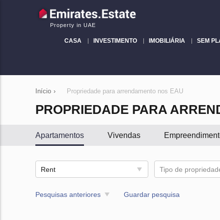
Property in UAE
CASA
INVESTIMENTO
IMOBILIÁRIA
SEM P
Início
›
Propriedade para arrendamento nos EAU
PROPRIEDADE PARA ARREN
Apartamentos
Vivendas
Empreendiment
Rent
Tipo de propriedad
Pesquisas anteriores
Guardar pesquisa