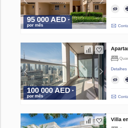
95 000 AED
por mês
Conta
Aparta
Quar
Detalhes
100 000 AED
por mês
Conta
Villa 