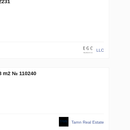
2231
LLC
58 m2 № 110240
Tamn Real Estate