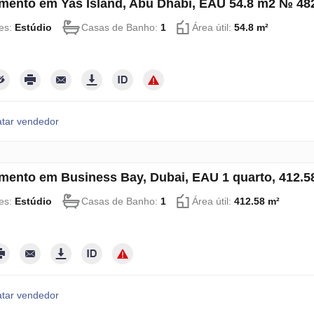
mento em Yas Island, Abu Dhabi, EAU 54.8 m2 № 48
ões:
Estúdio
Casas de Banho:
1
Área útil:
54.8 m²
tar vendedor
mento em Business Bay, Dubai, EAU 1 quarto, 412.
ões:
Estúdio
Casas de Banho:
1
Área útil:
412.58 m²
tar vendedor