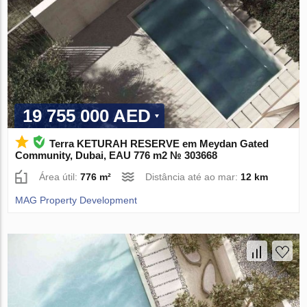
19 755 000 AED
Terra KETURAH RESERVE em Meydan Gated
Community, Dubai, EAU 776 m2 № 303668
Área útil:
776 m²
Distância até ao mar:
12 km
MAG Property Development