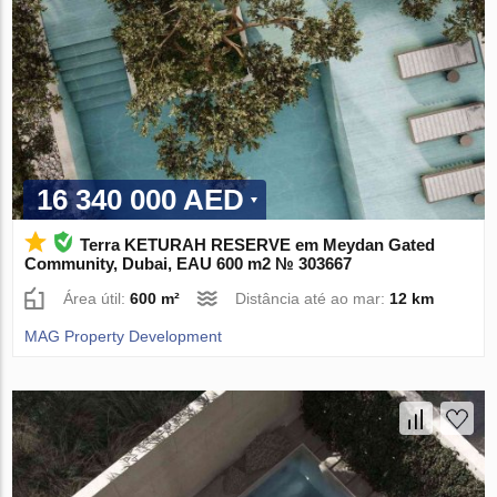
16 340 000 AED
Terra KETURAH RESERVE em Meydan Gated
Community, Dubai, EAU 600 m2 № 303667
Área útil:
600 m²
Distância até ao mar:
12 km
MAG Property Development