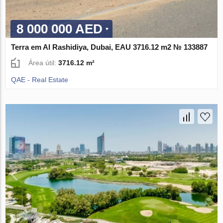
8 000 000 AED
Terra em Al Rashidiya, Dubai, EAU 3716.12 m2 № 133887
Área útil:
3716.12 m²
QAE - Real Estate