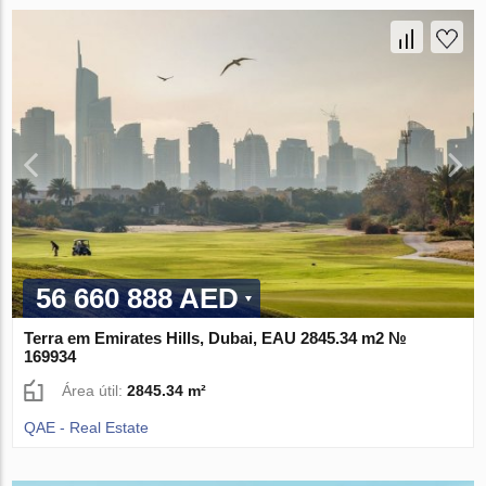
56 660 888 AED
Terra em Emirates Hills, Dubai, EAU 2845.34 m2 №
169934
Área útil:
2845.34 m²
QAE - Real Estate