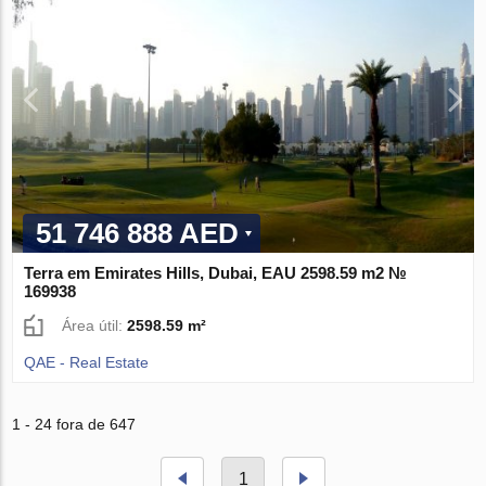
51 746 888 AED
Terra em Emirates Hills, Dubai, EAU 2598.59 m2 №
169938
Área útil:
2598.59 m²
QAE - Real Estate
1 - 24 fora de 647
1