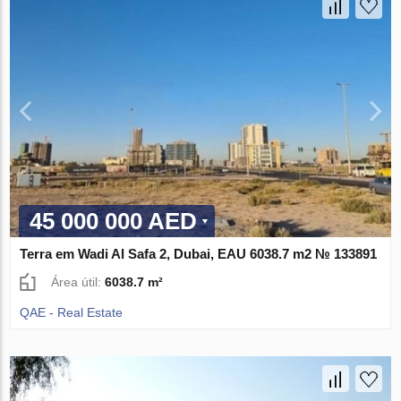
45 000 000 AED
Terra em Wadi Al Safa 2, Dubai, EAU 6038.7 m2 № 133891
Área útil:
6038.7 m²
QAE - Real Estate