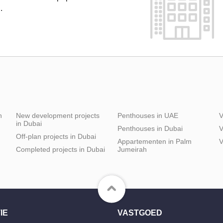
.
h
New development projects
Penthouses in UAE
V
in Dubai
Penthouses in Dubai
V
Off-plan projects in Dubai
Appartementen in Palm
V
Completed projects in Dubai
Jumeirah
IE
VASTGOED