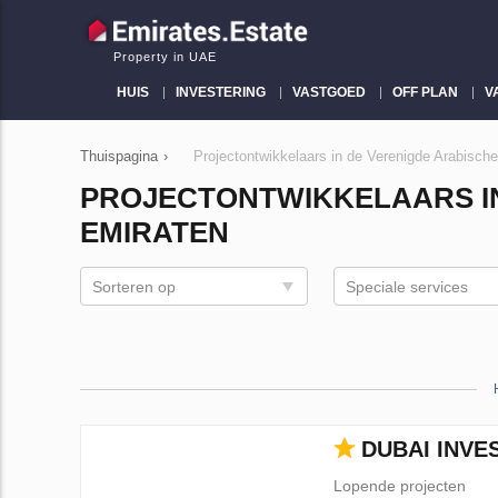
Property in UAE
HUIS
INVESTERING
VASTGOED
OFF PLAN
V
Thuispagina
›
Projectontwikkelaars in de Verenigde Arabisch
PROJECTONTWIKKELAARS IN
EMIRATEN
Sorteren op
Speciale services
DUBAI INVE
Lopende projecten