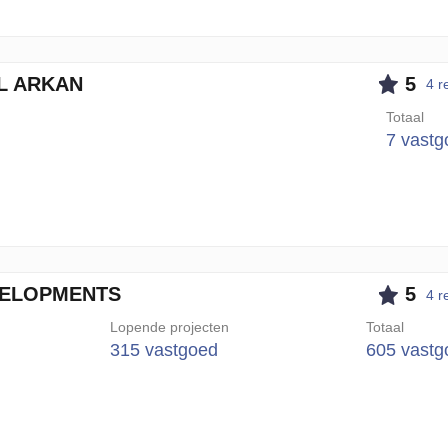
L ARKAN
5
4 r
Totaal
7 vastg
VELOPMENTS
5
4 r
Lopende projecten
Totaal
315 vastgoed
605 vastg