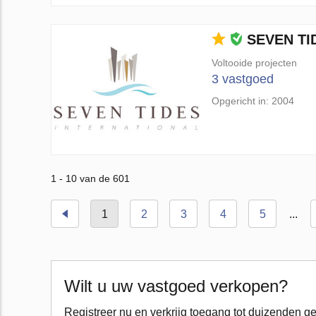
SEVEN TI
Voltooide projecten
3 vastgoed
Opgericht in: 2004
1 - 10 van de 601
1
2
3
4
5
...
Wilt u uw vastgoed verkopen?
Registreer nu en verkrijg toegang tot duizenden ge