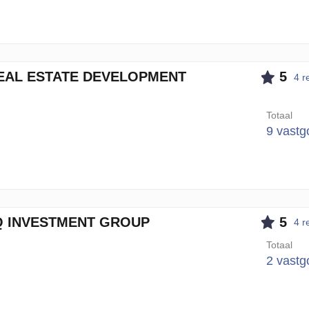
EAL ESTATE DEVELOPMENT
5
4 r
Totaal
9 vastg
Q INVESTMENT GROUP
5
4 r
Totaal
2 vastg