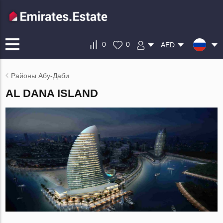
0
0
AED
Районы Абу-Даби
AL DANA ISLAND