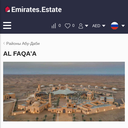
0
0
AED
Районы Абу-Даби
AL FAQA’A