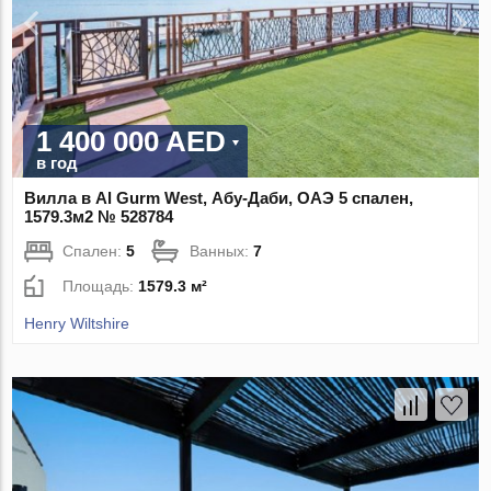
1 400 000 AED
в год
Вилла в Al Gurm West, Абу-Даби, ОАЭ 5 спален,
1579.3м2 № 528784
Спален:
5
Ванных:
7
Площадь:
1579.3 м²
Henry Wiltshire