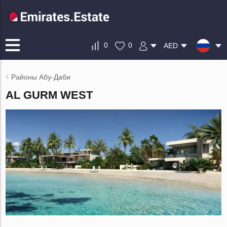
0
0
AED
Районы Абу-Даби
AL GURM WEST