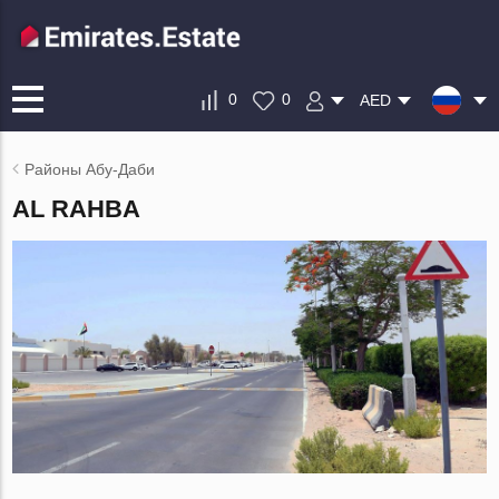
0
0
AED
Районы Абу-Даби
AL RAHBA