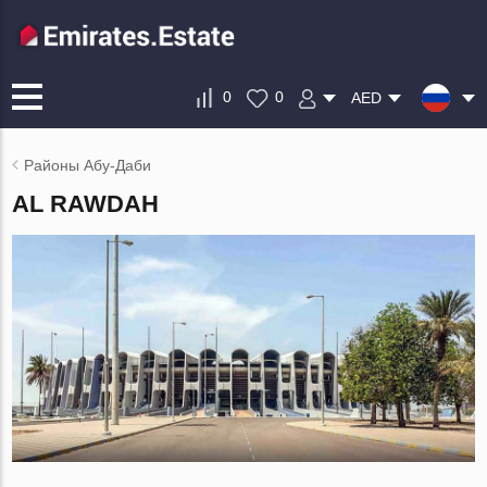
0
0
AED
Районы Абу-Даби
AL RAWDAH