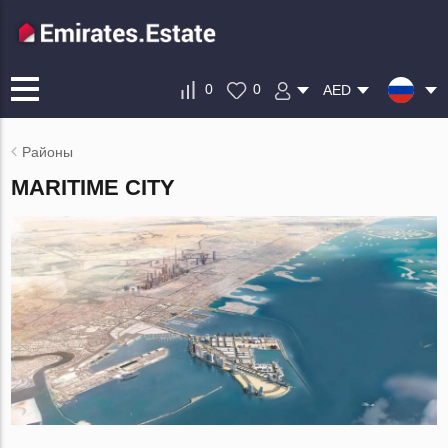
0
0
AED
Районы
MARITIME CITY