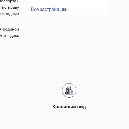
оспорта).
е по праву
Все застройщики
осипедные
ся родиной
что здесь
Красивый вид