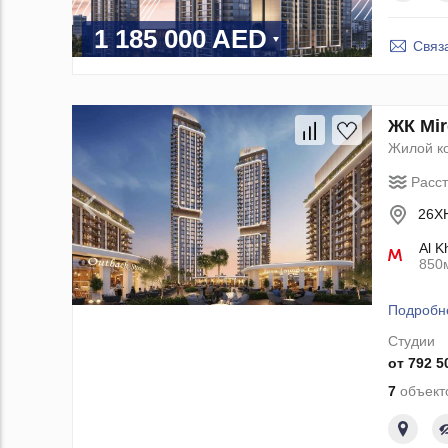
1 185 000 AED
Связ
ЖК Mir
Жилой к
Расс
26XH
Al K
850
Подробн
Студии
от 792 5
7
объекто