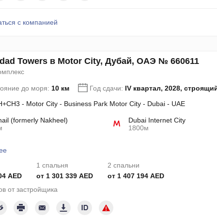
аться с компанией
dad Towers в Motor City, Дубай, ОАЭ № 660611
омплекс
тояние до моря:
10 км
Год сдачи:
IV квартал, 2028, строящи
+CH3 - Motor City - Business Park Motor City - Dubai - UAE
hail (formerly Nakheel)
Dubai Internet City
м
1800м
ее
1 спальня
2 спальни
04 AED
от 1 301 339 AED
от 1 407 194 AED
в от застройщика