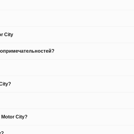
r City
стопримечательностей?
City?
Motor City?
y?