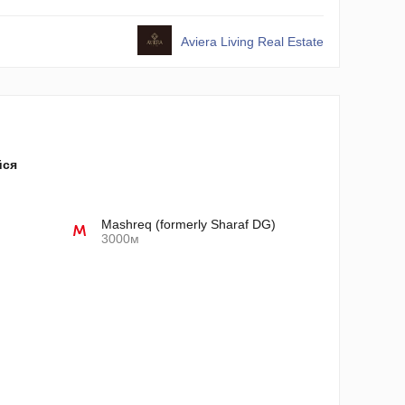
Aviera Living Real Estate
йся
Mashreq (formerly Sharaf DG)
3000м