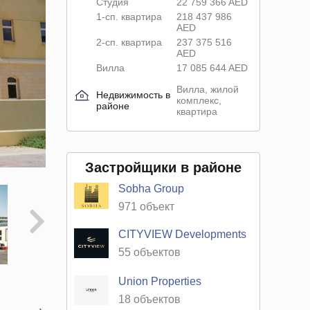
Студия
22 759 366 AED
1-сп. квартира
218 437 986
AED
2-сп. квартира
237 375 516
AED
Вилла
17 085 644 AED
Вилла, жилой
Недвижимость в
комплекс,
районе
квартира
Застройщики в районе
Sobha Group
971 объект
CITYVIEW Developments
55 объектов
Union Properties
18 объектов