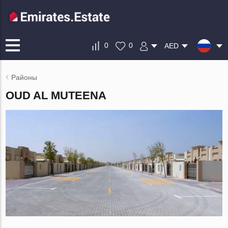
0
0
AED
Районы
OUD AL MUTEENA