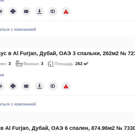
ее
аться с компанией
ус в Al Furjan, Дубай, ОАЭ 3 спальни, 262м2 № 72
лен:
3
Ванных:
3
Площадь:
262 м²
ее
аться с компанией
в Al Furjan, Дубай, ОАЭ 6 спален, 874.96м2 № 733