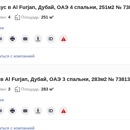
ус в Al Furjan, Дубай, ОАЭ 4 спальни, 251м2 № 73
лен:
4
Площадь:
251 м²
ее
аться с компанией
в Al Furjan, Дубай, ОАЭ 3 спальни, 283м2 № 7381
лен:
3
Площадь:
283 м²
ее
аться с компанией