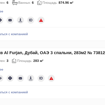
лен:
6
Ванных:
6
Площадь:
874.96 м²
ее
аться с компанией
в Al Furjan, Дубай, ОАЭ 3 спальни, 283м2 № 7381
лен:
3
Площадь:
283 м²
ее
аться с компанией