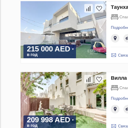
Таунха
Спа
Подробн
215 000 AED
в год
Связ
Вилла 
Спа
Подробн
209 998 AED
в год
Связ