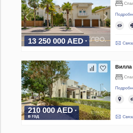
Спа
Подробн
13 250 000 AED
Связ
Вилла 
Спа
Подробн
210 000 AED
в год
Связ