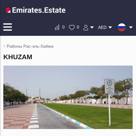
0
0
AED
Районы Рас-эль-Хайма
KHUZAM