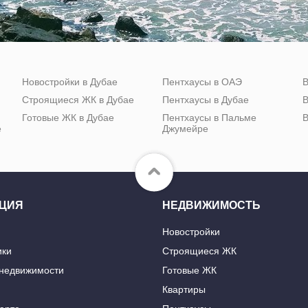
Новостройки в Дубае
Пентхаусы в ОАЭ
В
Строящиеся ЖК в Дубае
Пентхаусы в Дубае
В
Готовые ЖК в Дубае
Пентхаусы в Пальме
В
е
Джумейре
ЦИЯ
НЕДВИЖИМОСТЬ
Новостройки
ики
Строящиеся ЖК
 недвижимости
Готовые ЖК
Квартиры