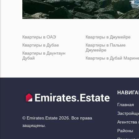
Квартиры в ОАЭ
Квартиры в Джумейре
Квартиры в Дубае
Квартиры в Пальме
Джумейре
Квартиры в Даунтаун
Дубай
Квартиры в Дубай Марин
НАВИГА
Главная
Застройщ
© Emirates.Estate 2026. Все права
Агентства
защищены.
Районы