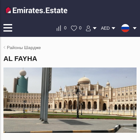
0
0
AED
Районы Шардже
AL FAYHA