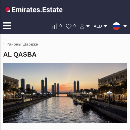
0
0
AED
Районы Шардже
AL QASBA