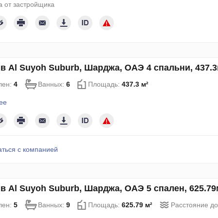
 от застройщика
в Al Suyoh Suburb, Шарджа, ОАЭ 4 спальни, 437.
лен:
4
Ванных:
6
Площадь:
437.3 м²
ее
аться с компанией
в Al Suyoh Suburb, Шарджа, ОАЭ 5 спален, 625.7
лен:
5
Ванных:
9
Площадь:
625.79 м²
Расстояние д