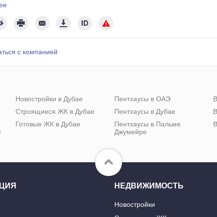
ее
аться с компанией
Новостройки в Дубае
Пентхаусы в ОАЭ
В
Строящиеся ЖК в Дубае
Пентхаусы в Дубае
В
Готовые ЖК в Дубае
Пентхаусы в Пальме
В
е
Джумейре
ЦИЯ
НЕДВИЖИМОСТЬ
Новостройки