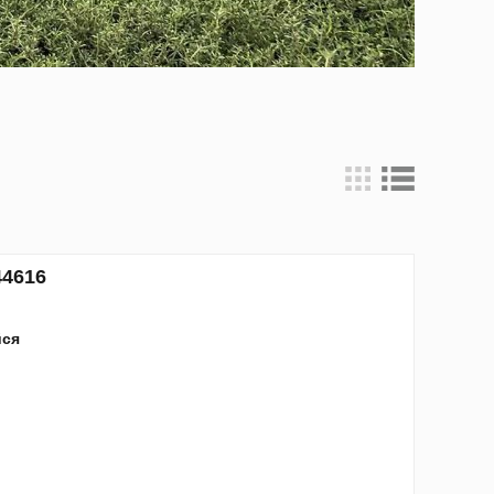
44616
йся