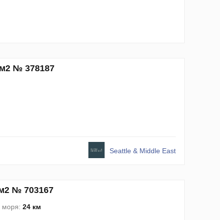
3м2 № 378187
Seattle & Middle East
9м2 № 703167
о моря:
24 км