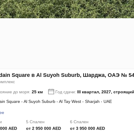
ain Square в Al Suyoh Suburb, Шарджа, ОАЭ № 5
омплекс
тояние до моря:
25 км
Год сдачи:
III квартал, 2027, строящи
in Square - Al Suyoh Suburb - Al Tay West - Sharjah - UAE
ее
и
5 Спален
6 Спален
 000 AED
от 2 950 000 AED
от 3 950 000 AED