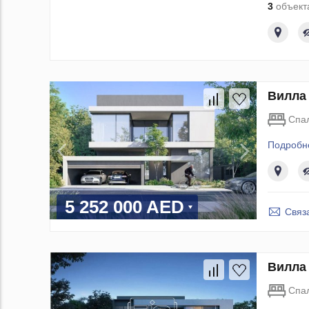
3
объекта
Вилла 
Спа
Подробн
5 252 000 AED
Связ
Вилла 
Спа