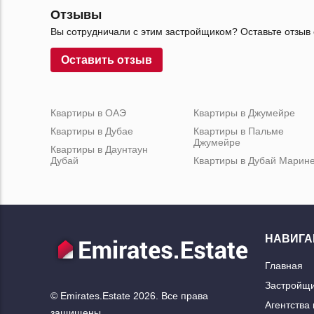
Отзывы
Вы сотрудничали с этим застройщиком? Оставьте отзыв 
Оставить отзыв
Квартиры в ОАЭ
Квартиры в Джумейре
Квартиры в Дубае
Квартиры в Пальме
Джумейре
Квартиры в Даунтаун
Дубай
Квартиры в Дубай Марин
НАВИГА
Главная
Застройщ
© Emirates.Estate 2026. Все права
Агентства
защищены.