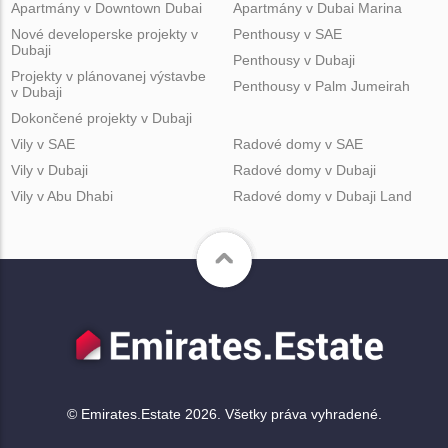
Apartmány v Downtown Dubai
Apartmány v Dubai Marina
Nové developerske projekty v
Penthousy v SAE
Dubaji
Penthousy v Dubaji
Projekty v plánovanej výstavbe
Penthousy v Palm Jumeirah
v Dubaji
Dokončené projekty v Dubaji
Vily v SAE
Radové domy v SAE
Vily v Dubaji
Radové domy v Dubaji
Vily v Abu Dhabi
Radové domy v Dubaji Land
© Emirates.Estate 2026. Všetky práva vyhradené.