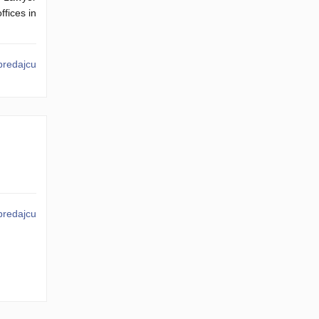
fices in
predajcu
predajcu