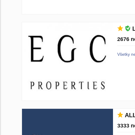
2676 n
Všetky n
AL
3333 n