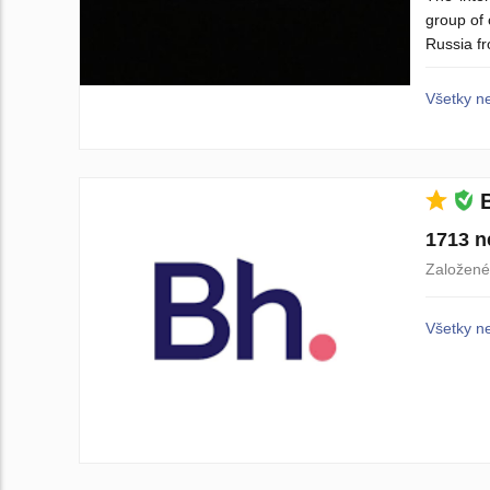
group of
Russia fr
Všetky n
1713 n
Založené
Všetky n