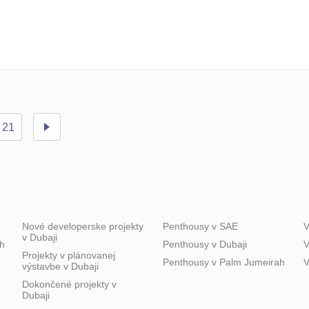
21
Nové developerske projekty
Penthousy v SAE
V
v Dubaji
h
Penthousy v Dubaji
V
Projekty v plánovanej
Penthousy v Palm Jumeirah
V
výstavbe v Dubaji
Dokončené projekty v
Dubaji