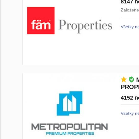
8147 n
Založené
Všetky n
PROPE
4152 n
Všetky n