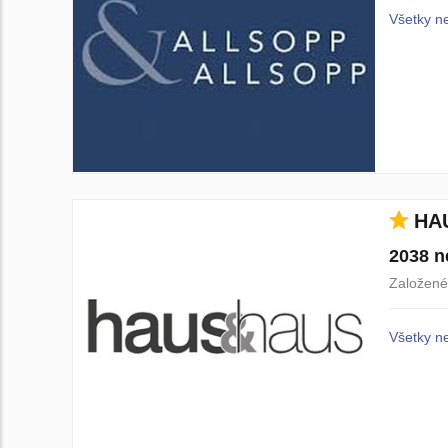
Všetky n
HA
2038 n
Založené
Všetky n