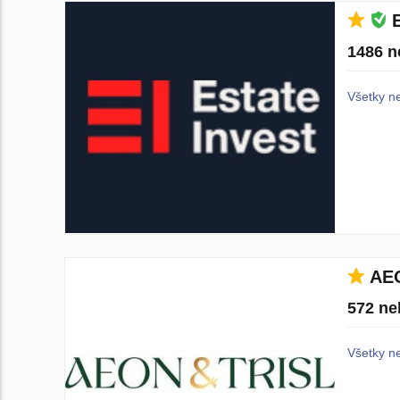
1486 n
Všetky n
AE
572 ne
Všetky n