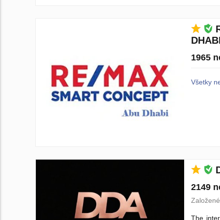
DHAB
1965 n
Všetky n
2149 n
Založené
The inter