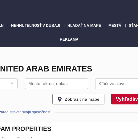
AN
NEHNUTEĽNOSŤ V DUBAJI
HĽADAŤ NA MAPE
MESTÁ
SŤA
REKLAMA
UNITED ARAB EMIRATES
Vyhľadáv
Zobraziť na mape
zaregistrovať svoju spoločnosť
FAM PROPERTIES