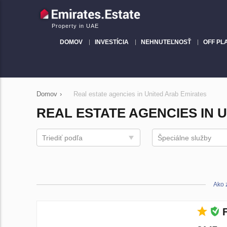
Property in UAE
DOMOV
INVESTÍCIA
NEHNUTEĽNOSŤ
OFF PL
Domov
›
Real estate agencies in United Arab Emirates
REAL ESTATE AGENCIES IN 
Triediť podľa
Špeciálne služby
Ako 