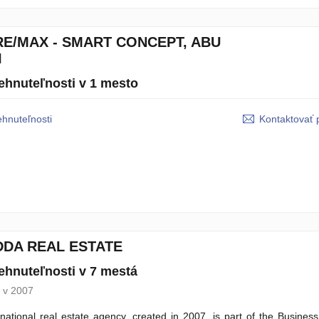
RE/MAX - SMART CONCEPT, ABU
I
ehnuteľnosti v 1 mesto
ehnuteľnosti
Kontaktovať 
DDA REAL ESTATE
ehnuteľnosti v 7 mestá
 v 2007
national real estate agency, created in 2007, is part of the Busines