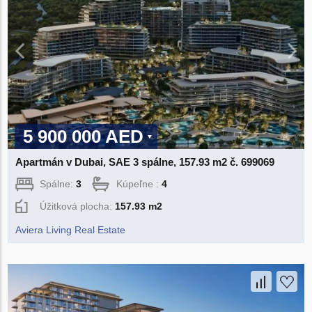
5 900 000 AED
Apartmán v Dubai, SAE 3 spálne, 157.93 m2 č. 699069
Spálne:
3
Kúpeľne :
4
Úžitková plocha:
157.93 m2
Aviera Living Real Estate