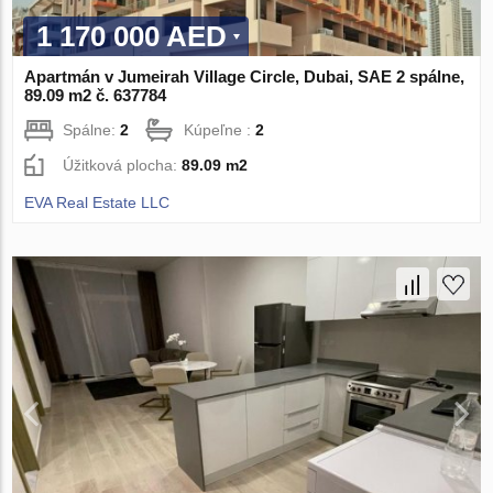
1 170 000 AED
Apartmán v Jumeirah Village Circle, Dubai, SAE 2 spálne,
89.09 m2 č. 637784
Spálne:
2
Kúpeľne :
2
Úžitková plocha:
89.09 m2
EVA Real Estate LLC