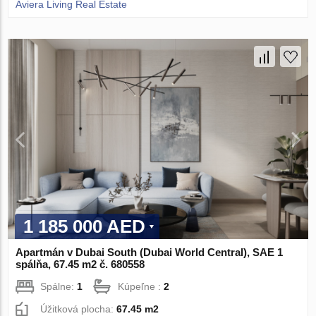
Aviera Living Real Estate
1 185 000 AED
Apartmán v Dubai South (Dubai World Central), SAE 1
spálňa, 67.45 m2 č. 680558
Spálne:
1
Kúpeľne :
2
Úžitková plocha:
67.45 m2