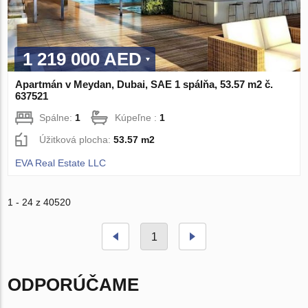
1 219 000 AED
Apartmán v Meydan, Dubai, SAE 1 spálňa, 53.57 m2 č.
637521
Spálne:
1
Kúpeľne :
1
Úžitková plocha:
53.57 m2
EVA Real Estate LLC
1 - 24 z 40520
1
ODPORÚČAME