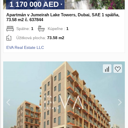
1 170 000 AED
Apartmán v Jumeirah Lake Towers, Dubai, SAE 1 spálňa,
73.58 m2 č. 637844
Spálne:
1
Kúpeľne :
1
Úžitková plocha:
73.58 m2
EVA Real Estate LLC