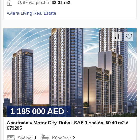
Úžitková plocha:
32.33 m2
Aviera Living Real Estate
1 185 000 AED
Apartmán v Motor City, Dubai, SAE 1 spálňa, 50.49 m2 č.
679205
Spálne:
1
Kúpeľne :
2