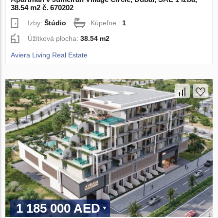
38.54 m2 č. 670202
Izby:
Štúdio
Kúpeľne :
1
Úžitková plocha:
38.54 m2
Aviera Living Real Estate
1 185 000 AED