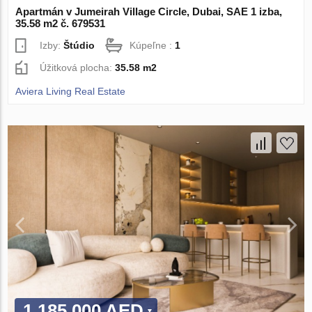
Apartmán v Jumeirah Village Circle, Dubai, SAE 1 izba,
35.58 m2 č. 679531
Izby:
Štúdio
Kúpeľne :
1
Úžitková plocha:
35.58 m2
Aviera Living Real Estate
1 185 000 AED