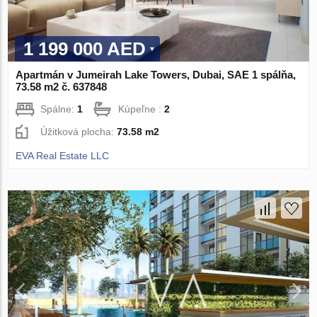
1 199 000 AED
Apartmán v Jumeirah Lake Towers, Dubai, SAE 1 spálňa,
73.58 m2 č. 637848
Spálne:
1
Kúpeľne :
2
Úžitková plocha:
73.58 m2
EVA Real Estate LLC