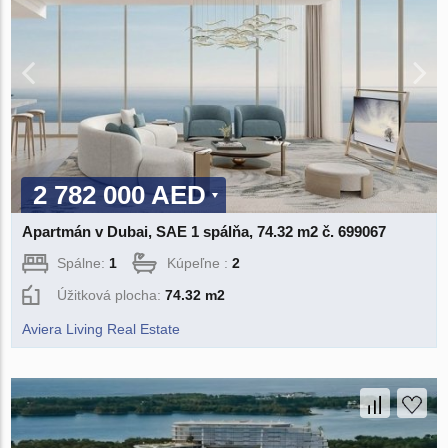
2 782 000 AED
Apartmán v Dubai, SAE 1 spálňa, 74.32 m2 č. 699067
Spálne:
1
Kúpeľne :
2
Úžitková plocha:
74.32 m2
Aviera Living Real Estate