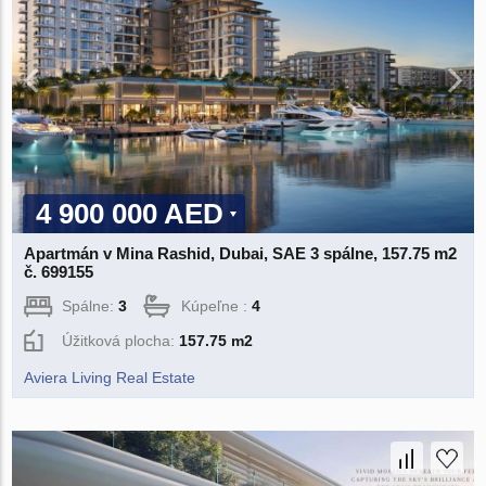
4 900 000 AED
Apartmán v Mina Rashid, Dubai, SAE 3 spálne, 157.75 m2
č. 699155
Spálne:
3
Kúpeľne :
4
Úžitková plocha:
157.75 m2
Aviera Living Real Estate