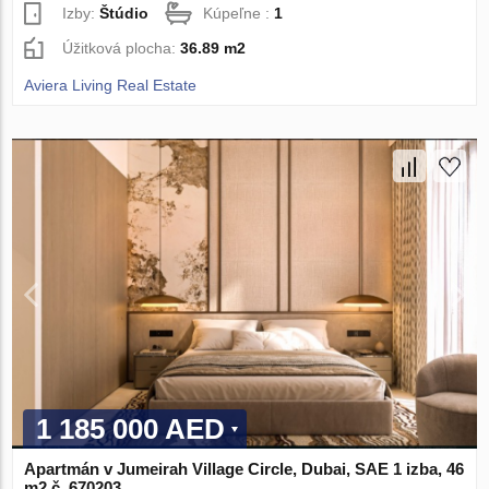
Izby:
Štúdio
Kúpeľne :
1
Úžitková plocha:
36.89 m2
Aviera Living Real Estate
1 185 000 AED
Apartmán v Jumeirah Village Circle, Dubai, SAE 1 izba, 46
m2 č. 670203