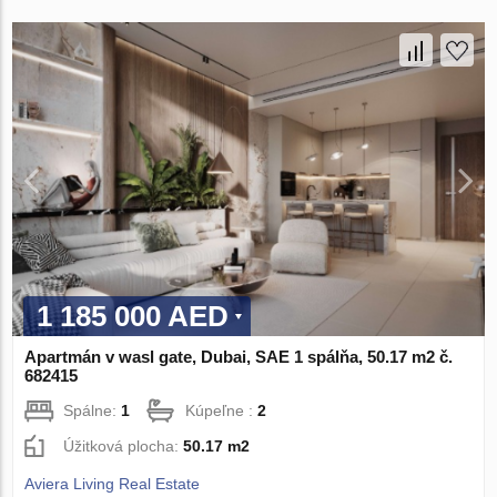
1 185 000 AED
Apartmán v wasl gate, Dubai, SAE 1 spálňa, 50.17 m2 č.
682415
Spálne:
1
Kúpeľne :
2
Úžitková plocha:
50.17 m2
Aviera Living Real Estate