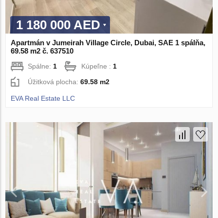
1 180 000 AED
Apartmán v Jumeirah Village Circle, Dubai, SAE 1 spálňa,
69.58 m2 č. 637510
Spálne:
1
Kúpeľne :
1
Úžitková plocha:
69.58 m2
EVA Real Estate LLC