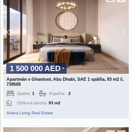
1 500 000 AED
Apartmán v Ghantoot, Abu Dhabi, SAE 1 spálňa, 93 m2 č.
739508
Spálne:
1
Kúpeľne :
2
Úžitková plocha:
93 m2
Aviera Living Real Estate