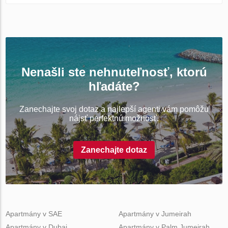
Nenašli ste nehnuteľnosť, ktorú
hľadáte?
Zanechajte svoj dotaz a najlepší agenti vám pomôžu
nájsť perfektnú možnosť.
Zanechajte dotaz
Apartmány v SAE
Apartmány v Jumeirah
Apartmány v Dubai
Apartmány v Palm Jumeirah