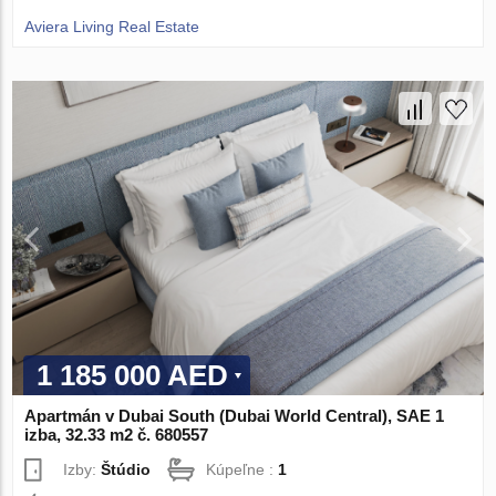
Aviera Living Real Estate
1 185 000 AED
Apartmán v Dubai South (Dubai World Central), SAE 1
izba, 32.33 m2 č. 680557
Izby:
Štúdio
Kúpeľne :
1