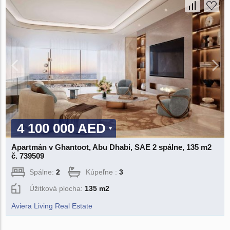
4 100 000 AED
Apartmán v Ghantoot, Abu Dhabi, SAE 2 spálne, 135 m2
č. 739509
Spálne:
2
Kúpeľne :
3
Úžitková plocha:
135 m2
Aviera Living Real Estate