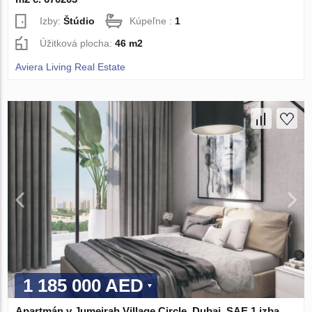
Izby:
Štúdio
Kúpeľne :
1
Úžitková plocha:
46 m2
Aviera Living Real Estate
1 185 000 AED
Apartmán v Jumeirah Village Circle, Dubai, SAE 1 izba,