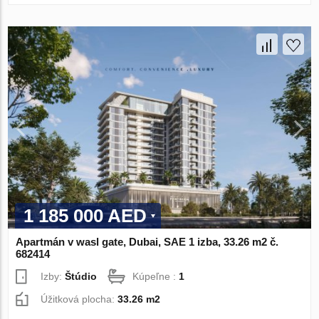
1 185 000 AED
Apartmán v wasl gate, Dubai, SAE 1 izba, 33.26 m2 č.
682414
Izby:
Štúdio
Kúpeľne :
1
Úžitková plocha:
33.26 m2