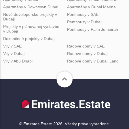
Apartmány v Downtown Dubai
Apartmány v Dubai Marina
Nové developerske projekty v
Penthousy v SAE
Dubaji
Penthousy v Dubaji
Projekty v plánovanej výstavbe
Penthousy v Palm Jumeirah
v Dubaji
Dokončené projekty v Dubaji
Vily v SAE
Radové domy v SAE
Vily v Dubaji
Radové domy v Dubaji
Vily v Abu Dhabi
Radové domy v Dubaji Land
© Emirates.Estate 2026. Všetky práva vyhradené.