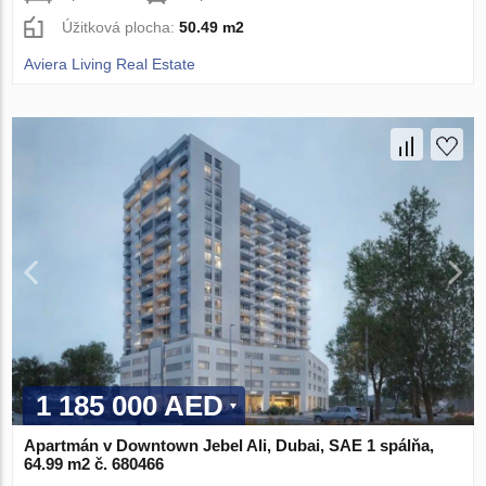
Úžitková plocha:
50.49 m2
Aviera Living Real Estate
1 185 000 AED
Apartmán v Downtown Jebel Ali, Dubai, SAE 1 spálňa,
64.99 m2 č. 680466