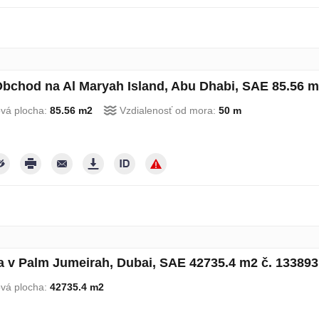
bchod na Al Maryah Island, Abu Dhabi, SAE 85.56 m
ová plocha:
85.56 m2
Vzdialenosť od mora:
50 m
 v Palm Jumeirah, Dubai, SAE 42735.4 m2 č. 133893
ová plocha:
42735.4 m2