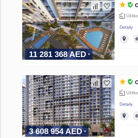
O
Úžitk
Detaily
11 281 368 AED
O
Úžitk
Detaily
3 608 954 AED