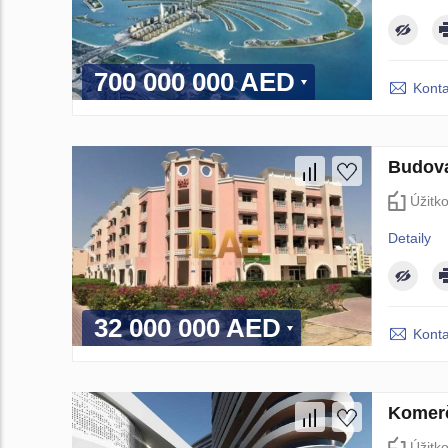
700 000 000 AED
Konta
Budova
Úžitk
Detaily
32 000 000 AED
Konta
Komerč
Úžitk