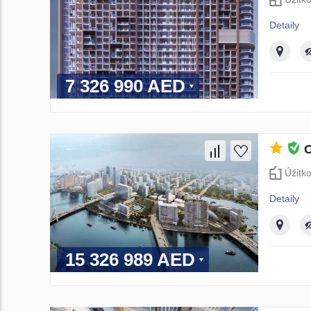
Detaily
7 326 990 AED
O
Úžitk
Detaily
15 326 989 AED