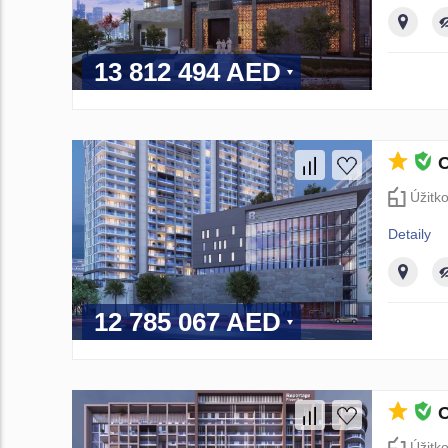
13 812 494 AED
O
Úžitk
Detaily
12 785 067 AED
O
Úžitk