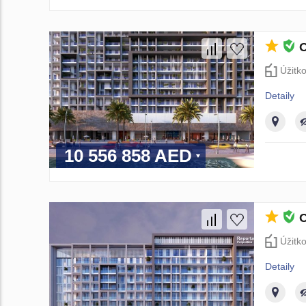
O
Úžitk
Detaily
10 556 858 AED
O
Úžitk
Detaily