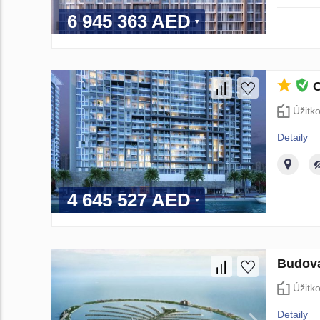
6 945 363 AED
O
Úžitk
Detaily
4 645 527 AED
Budova
Úžitk
Detaily