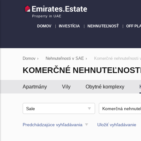
Property in UAE
DOMOV
INVESTÍCIA
NEHNUTEĽNOSŤ
OFF PL
Domov
›
Nehnuteľnosti v SAE
›
Komerčné nehnuteľnosti
KOMERČNÉ NEHNUTEĽNOSTI
Apartmány
Vily
Obytné komplexy
Sale
Predchádzajúce vyhľadávania
Uložiť vyhľadávanie