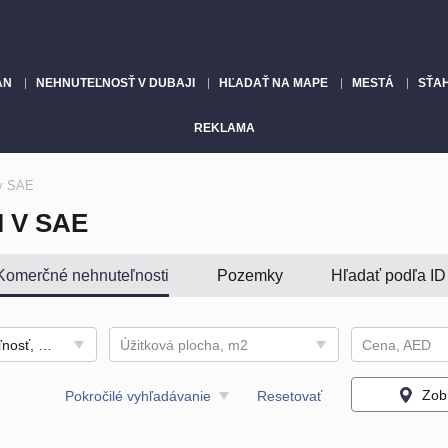
AN
NEHNUTEĽNOSŤ V DUBAJI
HĽADAŤ NA MAPE
MESTÁ
SŤA
REKLAMA
 v SAE
 V SAE
Komerčné nehnuteľnosti
Pozemky
Hľadať podľa ID
Komerčná nehnuteľnosť, Hotel, Komerčná vila, Budova, Kancelária, Sklad, Obchod, Továreň, Pracovný tábor, Ubytovanie pre zamestnancov, Kaviareň / reštaurácia
Úžitková plocha, m2
Cena, AED
Zob
Pokročilé vyhľadávanie
Resetovať