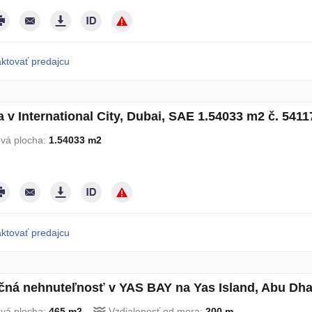
ktovať predajcu
 v International City, Dubai, SAE 1.54033 m2 č. 5411
ová plocha:
1.54033 m2
ktovať predajcu
ná nehnuteľnosť v YAS BAY na Yas Island, Abu Dha
ová plocha:
465 m2
Vzdialenosť od mora:
200 m