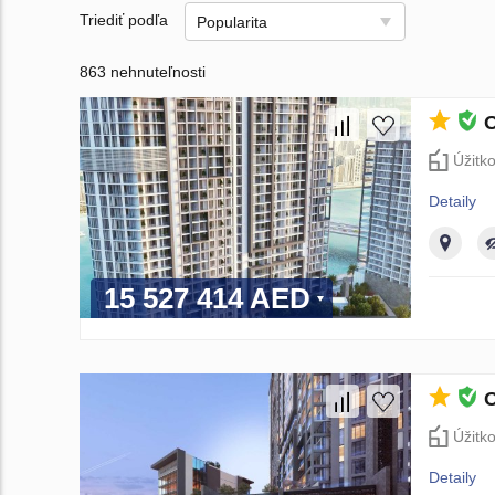
Triediť podľa
Popularita
863 nehnuteľnosti
O
Úžitk
Detaily
15 527 414 AED
O
Úžitk
Detaily