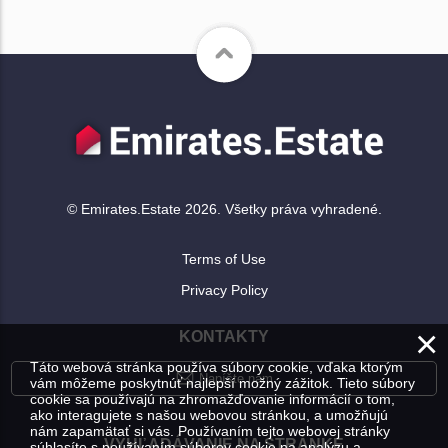
© Emirates.Estate 2026. Všetky práva vyhradené.
Terms of Use
Privacy Policy
×
KONTAKTY
Táto webová stránka používa súbory cookie, vďaka ktorým
Napíšte nám
vám môžeme poskytnúť najlepší možný zážitok. Tieto súbory
cookie sa používajú na zhromažďovanie informácií o tom,
ako interagujete s našou webovou stránkou, a umožňujú
nám zapamätať si vás. Používaním tejto webovej stránky
VYHĽADÁVANIE NA STRÁNKE
súhlasíte s používaním súborov cookie na analýzu a