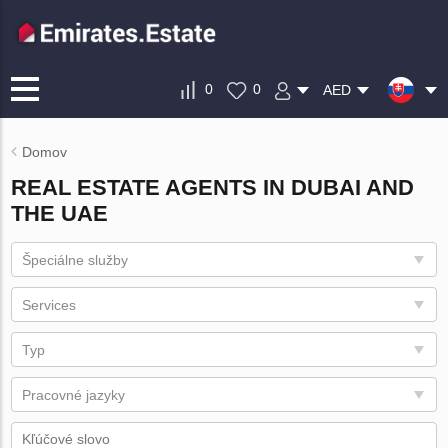
0
0
AED
Domov
REAL ESTATE AGENTS IN DUBAI AND
THE UAE
Špeciálne služby
Services
Typ
Pracovné jazyky