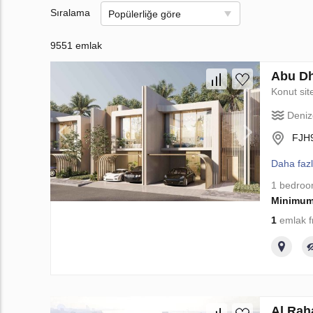
Sıralama
Popülerliğe göre
9551 emlak
Abu Dh
Konut sit
Deniz
FJH9
Daha faz
1 bedro
Minimum
1
emlak f
Al Rah