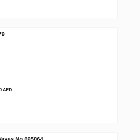
79
0 AED
 Waves No 695864