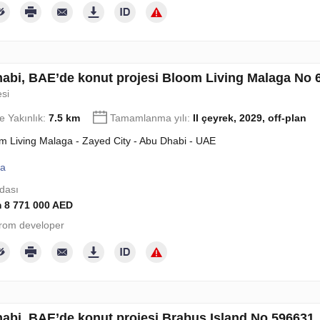
abi, BAE’de konut projesi Bloom Living Malaga No 
esi
e Yakınlık:
7.5 km
Tamamlanma yılı:
II çeyrek, 2029, off-plan
m Living Malaga - Zayed City - Abu Dhabi - UAE
la
dası
 8 771 000 AED
rom developer
abi, BAE’de konut projesi Brabus Island No 596631