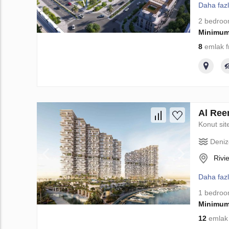
Daha faz
2 bedro
Minimum
8
emlak f
Al Ree
Konut sit
Deniz
Rivi
Daha faz
1 bedro
Minimum
12
emlak 