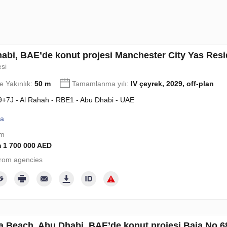
abi, BAE’de konut projesi Manchester City Yas Res
esi
e Yakınlık:
50 m
Tamamlanma yılı:
IV çeyrek, 2029, off-plan
+7J - Al Rahah - RBE1 - Abu Dhabi - UAE
la
om
 1 700 000 AED
rom agencies
a Beach, Abu Dhabi, BAE’de konut projesi Baia No 