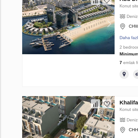
Konut sit
Deniz
CHWP
Daha faz
2 bedro
Minimum
7
emlak f
Khalif
Konut sit
Deniz
CHH6