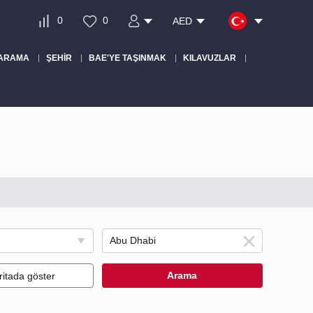
0
0
AED
 ARAMA
ŞEHIR
BAE'YE TAŞINMAK
KILAVUZLAR
Arama
ritada göster