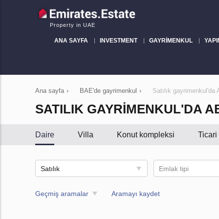
Property in UAE
ANA SAYFA
INVESTMENT
GAYRIMENKUL
YAPI
Ana sayfa
›
BAE'de gayrimenkul
›
Satılık gayrimenkul'da
SATILIK GAYRIMENKUL'DA A
Daire
Villa
Konut kompleksi
Ticar
Satılık
Emlak tipi
Geçmiş aramalar
Aramayı kaydet