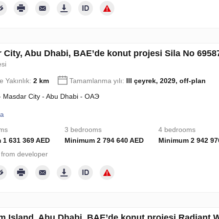
 City, Abu Dhabi, BAE’de konut projesi Sila No 6958
esi
e Yakınlık:
2 km
Tamamlanma yılı:
III çeyrek, 2029, off-plan
 - Masdar City - Abu Dhabi - ОАЭ
la
oms
3 bedrooms
4 bedrooms
 1 631 369 AED
Minimum 2 794 640 AED
Minimum 2 942 97
from developer
m Island, Abu Dhabi, BAE’de konut projesi Radiant