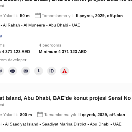
esi
e Yakınlık:
50 m
Tamamlanma yılı:
II çeyrek, 2029, off-plan
 - Al Rahah - Al Muneera - Abu Dhabi - UAE
la
oms
4 bedrooms
 4 371 123 AED
Minimum 4 371 123 AED
rom developer
at Island, Abu Dhabi, BAE’de konut projesi Sensi No
esi
e Yakınlık:
800 m
Tamamlanma yılı:
II çeyrek, 2029, off-plan
i - Al Saadiyat Island - Saadiyat Marina District - Abu Dhabi - UAE