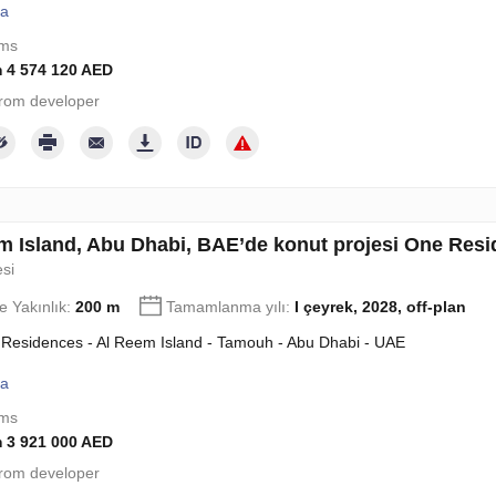
la
oms
 4 574 120 AED
rom developer
m Island, Abu Dhabi, BAE’de konut projesi One Res
esi
e Yakınlık:
200 m
Tamamlanma yılı:
I çeyrek, 2028, off-plan
Residences - Al Reem Island - Tamouh - Abu Dhabi - UAE
la
oms
 3 921 000 AED
rom developer