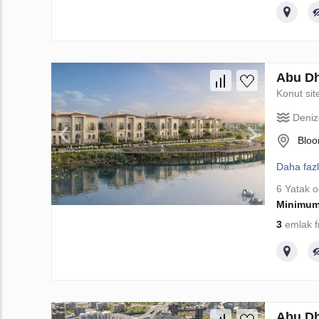
Abu Dh
Konut sit
Deniz
Bloo
Daha faz
6 Yatak o
Minimum
3
emlak f
Abu Dh