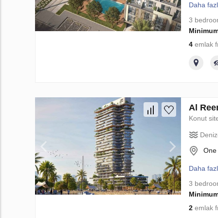
Daha faz
3 bedro
Minimum
4
emlak f
Al Ree
Konut sit
Deniz
One 
Daha faz
3 bedro
Minimum
2
emlak f