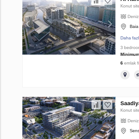
Konut sit
Deniz
Baia
Daha faz
3 bedro
Minimum
6
emlak f
Saadiy
Konut sit
Deniz
Sens