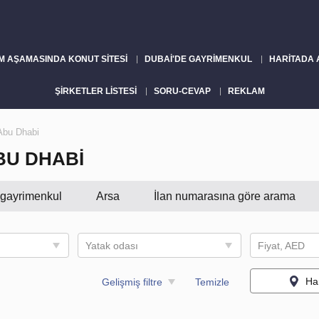
M AŞAMASINDA KONUT SITESI
DUBAI'DE GAYRIMENKUL
HARITADA
ŞIRKETLER LISTESI
SORU-CEVAP
REKLAM
 Abu Dhabi
BU DHABI
i gayrimenkul
Arsa
İlan numarasına göre arama
Yatak odası
Fiyat, AED
Ha
Gelişmiş filtre
Temizle