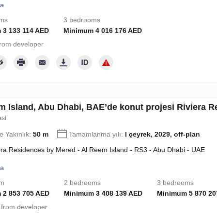
la
oms
3 bedrooms
 3 133 114 AED
Minimum 4 016 176 AED
rom developer
m Island, Abu Dhabi, BAE’de konut projesi Riviera 
esi
e Yakınlık:
50 m
Tamamlanma yılı:
I çeyrek, 2029, off-plan
era Residences by Mered - Al Reem Island - RS3 - Abu Dhabi - UAE
la
om
2 bedrooms
3 bedrooms
 2 853 705 AED
Minimum 3 408 139 AED
Minimum 5 870 20
from developer