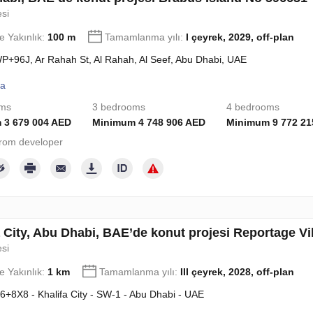
esi
e Yakınlık:
100 m
Tamamlanma yılı:
I çeyrek, 2029, off-plan
+96J, Ar Rahah St, Al Rahah, Al Seef, Abu Dhabi, UAE
la
oms
3 bedrooms
4 bedrooms
 3 679 004 AED
Minimum 4 748 906 AED
Minimum 9 772 21
rom developer
a City, Abu Dhabi, BAE’de konut projesi Reportage Vi
esi
e Yakınlık:
1 km
Tamamlanma yılı:
III çeyrek, 2028, off-plan
+8X8 - Khalifa City - SW-1 - Abu Dhabi - UAE