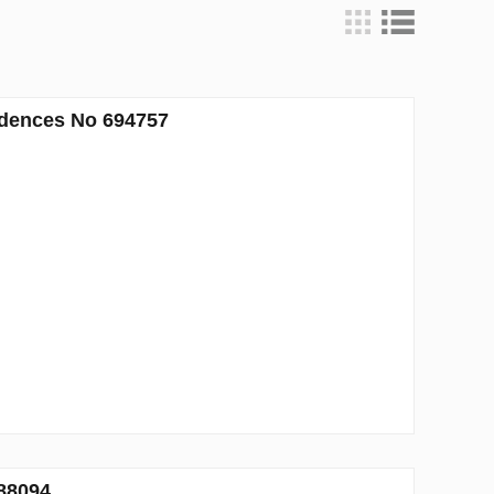
idences No 694757
688094