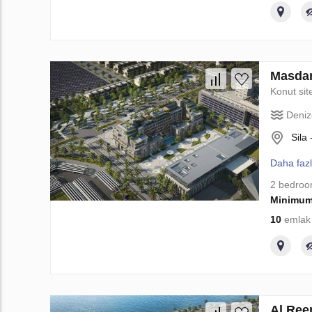
Masdar
Konut sit
Deniz
Sila
Daha faz
2 bedro
Minimum
10
emlak 
Al Ree