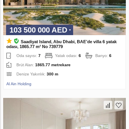
103 500 000 AED
Saadiyat Island, Abu Dhabi, BAE’de villa 6 yatak
odası, 1865.77 m² No 739779
Oda sayısı:
7
Yatak odası:
6
Banyo:
6
Brüt Alan:
1865.77 metrekare
Denize Yakınlık:
300 m
Al Ain Holding