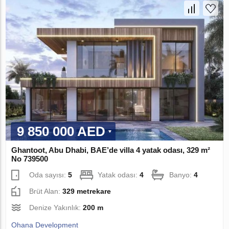
9 850 000 AED
Ghantoot, Abu Dhabi, BAE’de villa 4 yatak odası, 329 m²
No 739500
Oda sayısı:
5
Yatak odası:
4
Banyo:
4
Brüt Alan:
329 metrekare
Denize Yakınlık:
200 m
Ohana Development