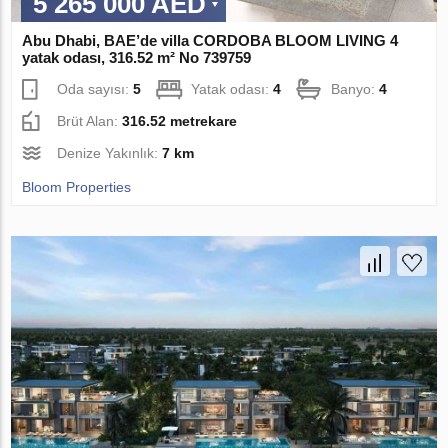
5 265 000 AED
Abu Dhabi, BAE’de villa CORDOBA BLOOM LIVING 4
yatak odası, 316.52 m² No 739759
Oda sayısı:
5
Yatak odası:
4
Banyo:
4
Brüt Alan:
316.52 metrekare
Denize Yakınlık:
7 km
Bloom Properties