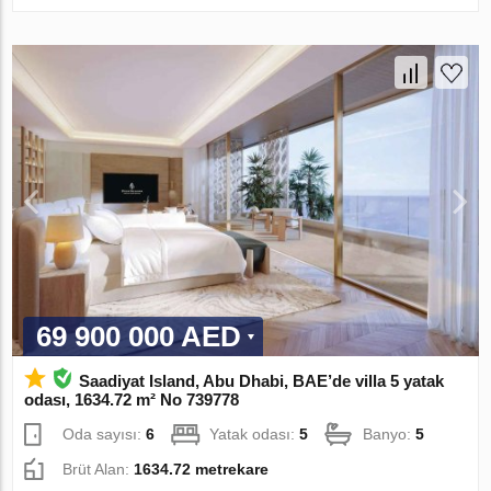
69 900 000 AED
Saadiyat Island, Abu Dhabi, BAE’de villa 5 yatak
odası, 1634.72 m² No 739778
Oda sayısı:
6
Yatak odası:
5
Banyo:
5
Brüt Alan:
1634.72 metrekare