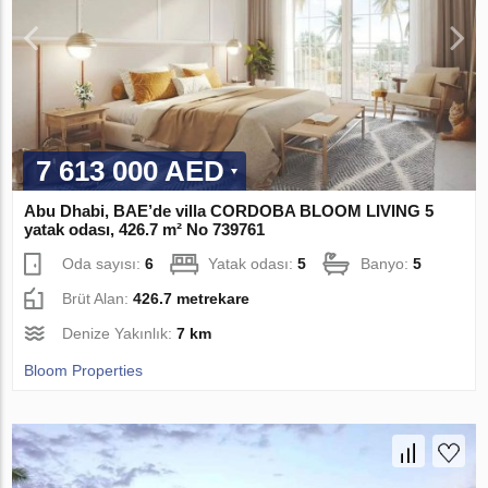
7 613 000 AED
Abu Dhabi, BAE’de villa CORDOBA BLOOM LIVING 5
yatak odası, 426.7 m² No 739761
Oda sayısı:
6
Yatak odası:
5
Banyo:
5
Brüt Alan:
426.7 metrekare
Denize Yakınlık:
7 km
Bloom Properties