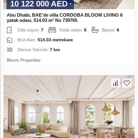
10 122 000 AED
Abu Dhabi, BAE’de villa CORDOBA BLOOM LIVING 6
yatak odası, 514.03 m² No 739765
Oda sayısı:
7
Yatak odası:
6
Banyo:
6
Brüt Alan:
514.03 metrekare
Denize Yakınlık:
7 km
Bloom Properties