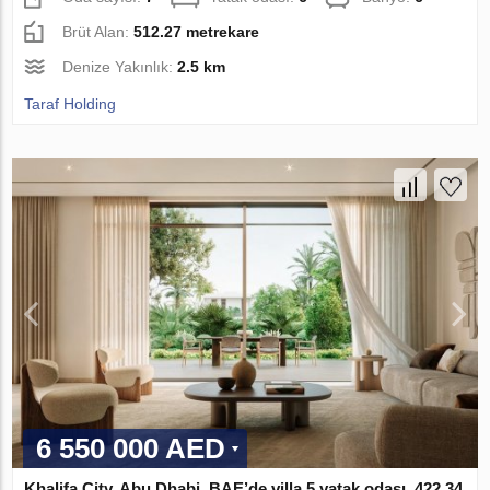
Brüt Alan:
512.27 metrekare
Denize Yakınlık:
2.5 km
Taraf Holding
6 550 000 AED
Khalifa City, Abu Dhabi, BAE’de villa 5 yatak odası, 422.34