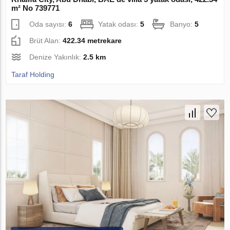
m² No 739771
Oda sayısı:
6
Yatak odası:
5
Banyo:
5
Brüt Alan:
422.34 metrekare
Denize Yakınlık:
2.5 km
Taraf Holding