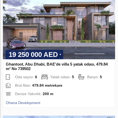
19 250 000 AED
Ghantoot, Abu Dhabi, BAE’de villa 5 yatak odası, 479.84
m² No 739502
Oda sayısı:
6
Yatak odası:
5
Banyo:
5
Brüt Alan:
479.84 metrekare
Denize Yakınlık:
200 m
Ohana Development