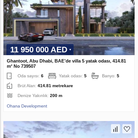
11 950 000 AED
Ghantoot, Abu Dhabi, BAE’de villa 5 yatak odası, 414.81
m² No 739507
Oda sayısı:
6
Yatak odası:
5
Banyo:
5
Brüt Alan:
414.81 metrekare
Denize Yakınlık:
200 m
Ohana Development