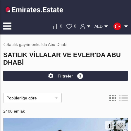
0
0
AED
Satılık gayrimenkul'da Abu Dhabi
SATILIK VILLALAR VE EVLER'DA ABU
DHABI
Filtreler
3
Popülerliğe göre
2408 emlak