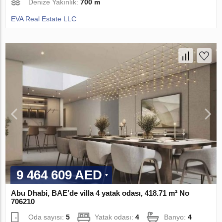
Denize Yakınlık:
700 m
EVA Real Estate LLC
9 464 609 AED
Abu Dhabi, BAE’de villa 4 yatak odası, 418.71 m² No
706210
Oda sayısı:
5
Yatak odası:
4
Banyo:
4