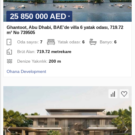
25 850 000 AED
Ghantoot, Abu Dhabi, BAE’de villa 6 yatak odası, 719.72
m² No 739505
Oda sayısı:
7
Yatak odası:
6
Banyo:
6
Brüt Alan:
719.72 metrekare
Denize Yakınlık:
200 m
Ohana Development