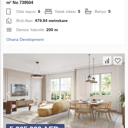
m² No 739504
Oda sayısı:
6
Yatak odası:
5
Banyo:
5
Brüt Alan:
479.84 metrekare
Denize Yakınlık:
200 m
Ohana Development