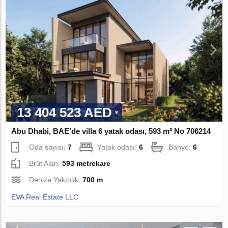
13 404 523 AED
Abu Dhabi, BAE’de villa 6 yatak odası, 593 m² No 706214
Oda sayısı:
7
Yatak odası:
6
Banyo:
6
Brüt Alan:
593 metrekare
Denize Yakınlık:
700 m
EVA Real Estate LLC