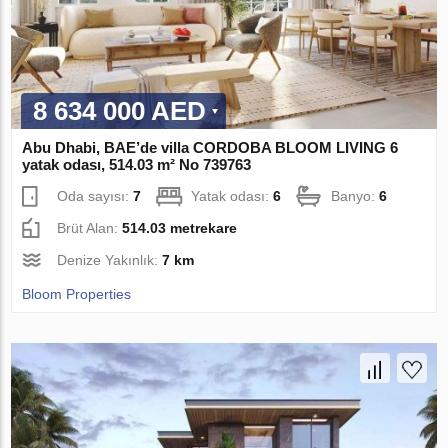
8 634 000 AED
Abu Dhabi, BAE’de villa CORDOBA BLOOM LIVING 6
yatak odası, 514.03 m² No 739763
Oda sayısı:
7
Yatak odası:
6
Banyo:
6
Brüt Alan:
514.03 metrekare
Denize Yakınlık:
7 km
Bloom Properties