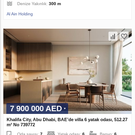
Denize Yakınlık:
300 m
Al Ain Holding
7 900 000 AED
Khalifa City, Abu Dhabi, BAE’de villa 6 yatak odası, 512.27
m² No 739772
Oda sayısı:
7
Yatak odası:
6
Banyo:
6