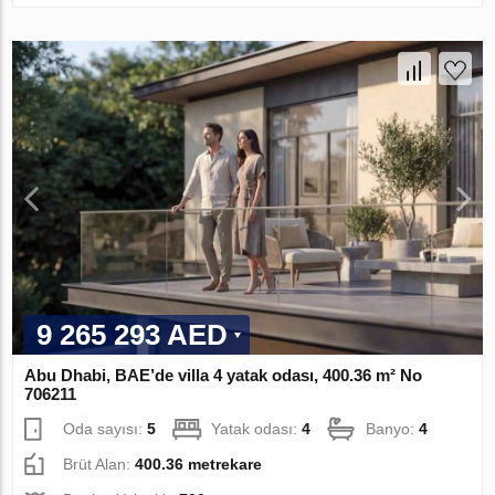
9 265 293 AED
Abu Dhabi, BAE’de villa 4 yatak odası, 400.36 m² No
706211
Oda sayısı:
5
Yatak odası:
4
Banyo:
4
Brüt Alan:
400.36 metrekare