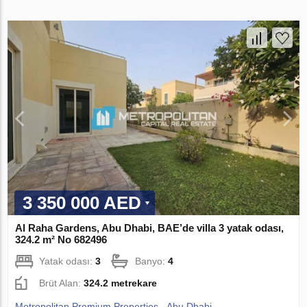
3 350 000 AED
Al Raha Gardens, Abu Dhabi, BAE’de villa 3 yatak odası,
324.2 m² No 682496
Yatak odası:
3
Banyo:
4
Brüt Alan:
324.2 metrekare
Metropolitan Premium Properties - Abu Dhabi