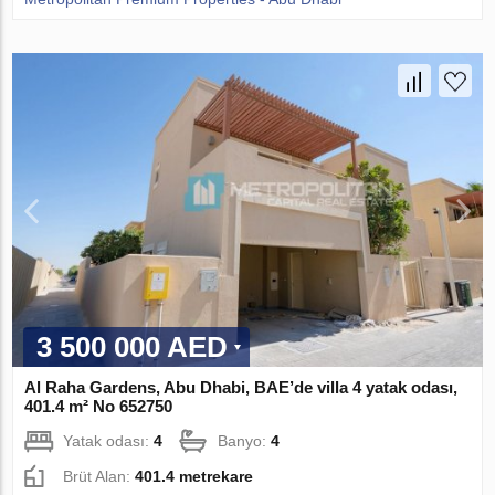
3 500 000 AED
Al Raha Gardens, Abu Dhabi, BAE’de villa 4 yatak odası,
401.4 m² No 652750
Yatak odası:
4
Banyo:
4
Brüt Alan:
401.4 metrekare