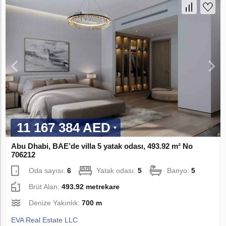
11 167 384 AED
Abu Dhabi, BAE’de villa 5 yatak odası, 493.92 m² No
706212
Oda sayısı:
6
Yatak odası:
5
Banyo:
5
Brüt Alan:
493.92 metrekare
Denize Yakınlık:
700 m
EVA Real Estate LLC