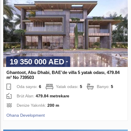
19 350 000 AED
Ghantoot, Abu Dhabi, BAE’de villa 5 yatak odası, 479.84
m² No 739503
Oda sayısı:
6
Yatak odası:
5
Banyo:
5
Brüt Alan:
479.84 metrekare
Denize Yakınlık:
200 m
Ohana Development