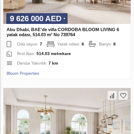
9 626 000 AED
Abu Dhabi, BAE’de villa CORDOBA BLOOM LIVING 6
yatak odası, 514.03 m² No 739764
Oda sayısı:
7
Yatak odası:
6
Banyo:
6
Brüt Alan:
514.03 metrekare
Denize Yakınlık:
7 km
Bloom Properties