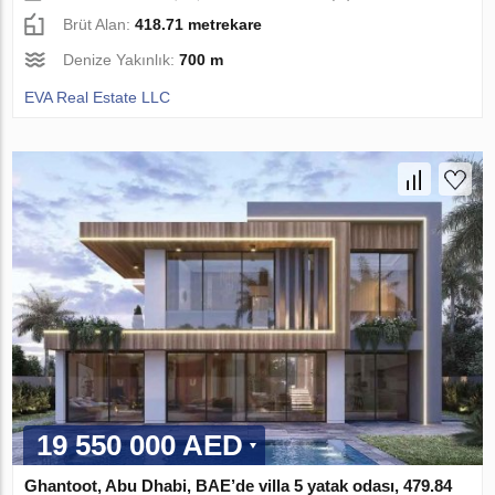
Brüt Alan:
418.71 metrekare
Denize Yakınlık:
700 m
EVA Real Estate LLC
19 550 000 AED
Ghantoot, Abu Dhabi, BAE’de villa 5 yatak odası, 479.84