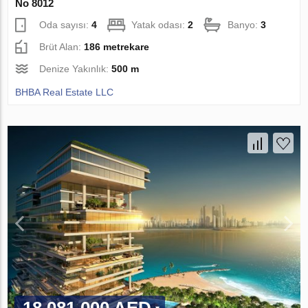
No 8012
Oda sayısı:
4
Yatak odası:
2
Banyo:
3
Brüt Alan:
186 metrekare
Denize Yakınlık:
500 m
BHBA Real Estate LLC