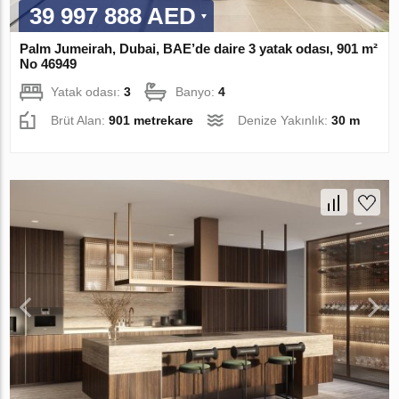
39 997 888 AED
Palm Jumeirah, Dubai, BAE’de daire 3 yatak odası, 901 m²
No 46949
Yatak odası:
3
Banyo:
4
Brüt Alan:
901 metrekare
Denize Yakınlık:
30 m