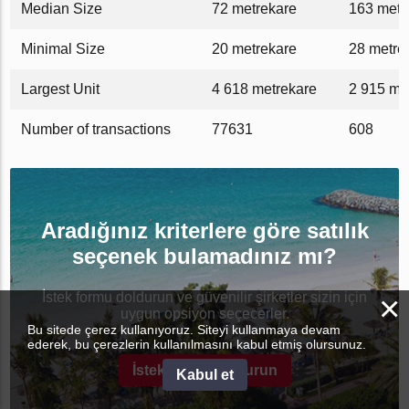
Median Size
72 metrekare
163 metr
Minimal Size
20 metrekare
28 metre
Largest Unit
4 618 metrekare
2 915 me
Number of transactions
77631
608
Aradığınız kriterlere göre satılık
seçenek bulamadınız mı?
×
İstek formu doldurun ve güvenilir şirketler sizin için
uygun opsiyon seçecerler.
Bu sitede çerez kullanıyoruz. Siteyi kullanmaya devam
ederek, bu çerezlerin kullanılmasını kabul etmiş olursunuz.
İstek formu doldurun
Kabul et