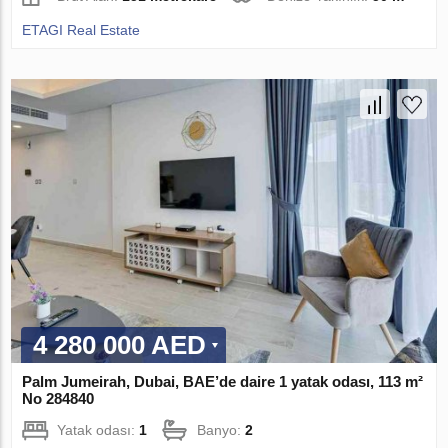
ETAGI Real Estate
4 280 000 AED
Palm Jumeirah, Dubai, BAE’de daire 1 yatak odası, 113 m²
No 284840
Yatak odası:
1
Banyo:
2