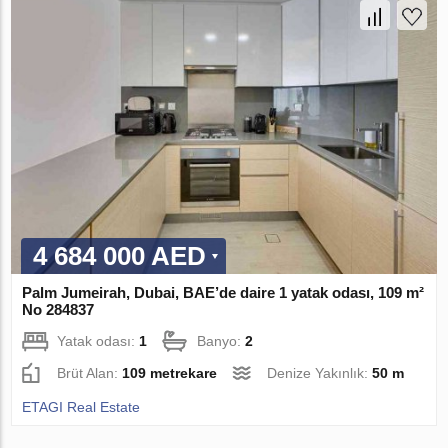
4 684 000 AED
Palm Jumeirah, Dubai, BAE’de daire 1 yatak odası, 109 m²
No 284837
Yatak odası:
1
Banyo:
2
Brüt Alan:
109 metrekare
Denize Yakınlık:
50 m
ETAGI Real Estate