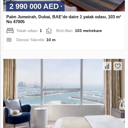
2 990 000 AED
Palm Jumeirah, Dubai, BAE’de daire 1 yatak odası, 103 m²
No 47005
Yatak odası:
1
Brüt Alan:
103 metrekare
Denize Yakınlık:
10 m