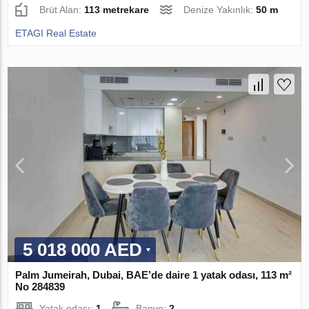
Brüt Alan:
113 metrekare
Denize Yakınlık:
50 m
ETAGI Real Estate
5 018 000 AED
Palm Jumeirah, Dubai, BAE’de daire 1 yatak odası, 113 m²
No 284839
Yatak odası:
1
Banyo:
2