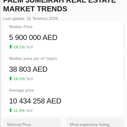
PALM JUMEIRAH
REAL ESTATE
MARKET TRENDS
Last update: 31 Temmuz 2026
Median Price
5 900 000 AED
18.1%
YoY
Median price per m² (sqm)
38 803 AED
16.0%
YoY
Average price
10 434 258 AED
11.3%
YoY
Minimal Price
Most expensive listing