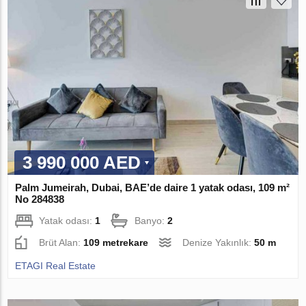
3 990 000 AED
Palm Jumeirah, Dubai, BAE’de daire 1 yatak odası, 109 m²
No 284838
Yatak odası:
1
Banyo:
2
Brüt Alan:
109 metrekare
Denize Yakınlık:
50 m
ETAGI Real Estate