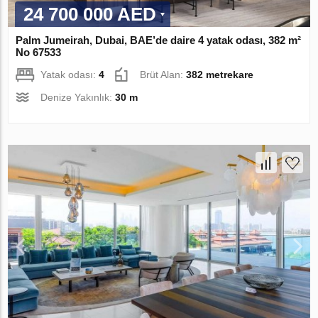
24 700 000 AED
Palm Jumeirah, Dubai, BAE’de daire 4 yatak odası, 382 m²
No 67533
Yatak odası:
4
Brüt Alan:
382 metrekare
Denize Yakınlık:
30 m