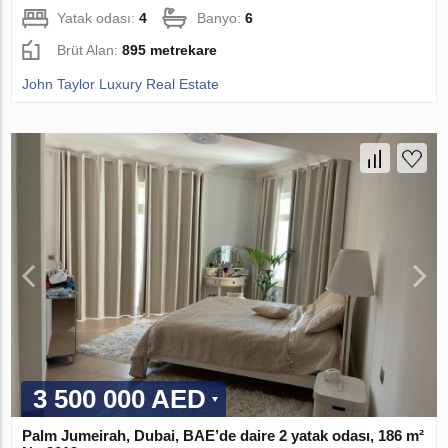
Yatak odası:
4
Banyo:
6
Brüt Alan:
895 metrekare
John Taylor Luxury Real Estate
3 500 000 AED
Palm Jumeirah, Dubai, BAE’de daire 2 yatak odası, 186 m²