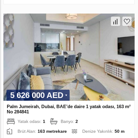
5 626 000 AED
Palm Jumeirah, Dubai, BAE’de daire 1 yatak odası, 163 m²
No 284841
Yatak odası:
1
Banyo:
2
Brüt Alan:
163 metrekare
Denize Yakınlık:
50 m