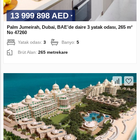
13 999 898 AED
Palm Jumeirah, Dubai, BAE’de daire 3 yatak odası, 265 m²
No 47260
Yatak odası:
3
Banyo:
5
Brüt Alan:
265 metrekare