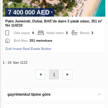
7 400 000 AED
Palm Jumeirah, Dubai, BAE’de daire 3 yatak odası, 351 m²
No 114210
Oda sayısı:
4
Yatak odası:
3
Banyo:
3
Brüt Alan:
351 metrekare
Gulf Invest Real Estate Broker
1 - 24 ‘dan 1122
1
gayrimenkul tipine göre