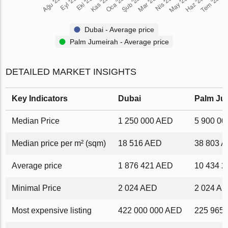
Dubai - Average price
Palm Jumeirah - Average price
DETAILED MARKET INSIGHTS
Key Indicators
Dubai
Palm Ju
Median Price
1 250 000 AED
5 900 0
Median price per m² (sqm)
18 516 AED
38 803 
Average price
1 876 421 AED
10 434 
Minimal Price
2 024 AED
2 024 A
Most expensive listing
422 000 000 AED
225 965