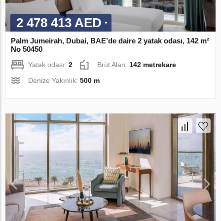
2 478 413 AED
Palm Jumeirah, Dubai, BAE’de daire 2 yatak odası, 142 m²
No 50450
Yatak odası:
2
Brüt Alan:
142 metrekare
Denize Yakınlık:
500 m