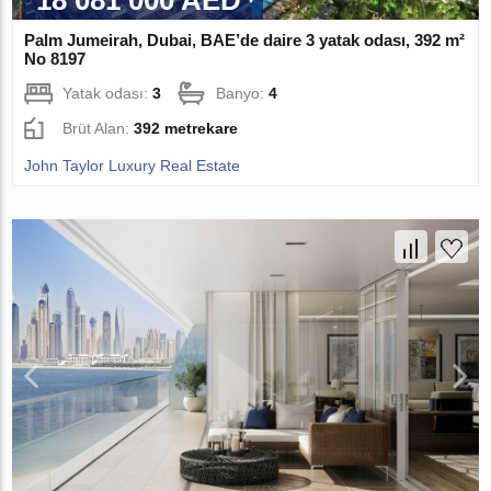
18 081 000 AED
Palm Jumeirah, Dubai, BAE’de daire 3 yatak odası, 392 m²
No 8197
Yatak odası:
3
Banyo:
4
Brüt Alan:
392 metrekare
John Taylor Luxury Real Estate