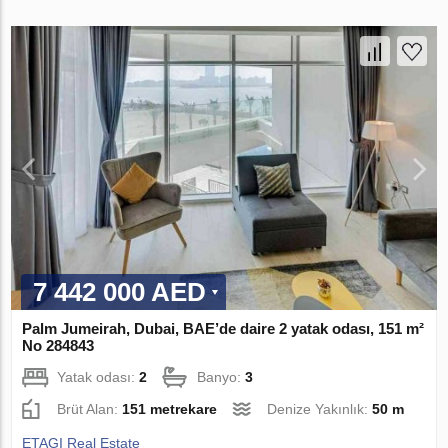
7 442 000 AED
Palm Jumeirah, Dubai, BAE’de daire 2 yatak odası, 151 m²
No 284843
Yatak odası:
2
Banyo:
3
Brüt Alan:
151 metrekare
Denize Yakınlık:
50 m
ETAGI Real Estate