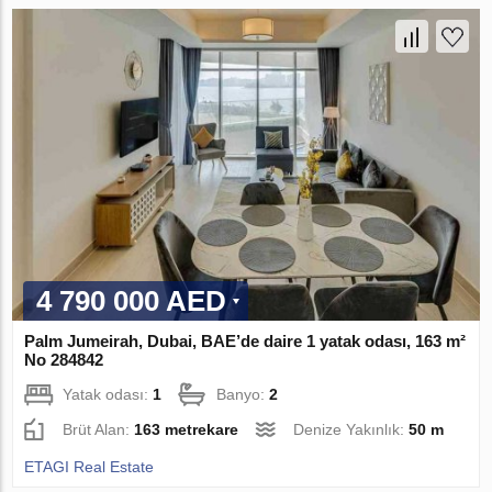
4 790 000 AED
Palm Jumeirah, Dubai, BAE’de daire 1 yatak odası, 163 m²
No 284842
Yatak odası:
1
Banyo:
2
Brüt Alan:
163 metrekare
Denize Yakınlık:
50 m
ETAGI Real Estate