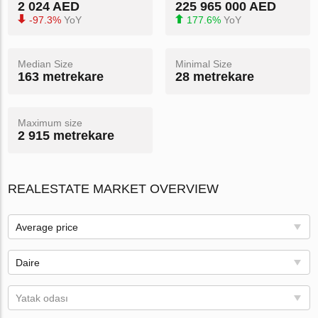
2 024 AED
225 965 000 AED
-97.3%
YoY
177.6%
YoY
Median Size
Minimal Size
163 metrekare
28 metrekare
Maximum size
2 915 metrekare
REALESTATE MARKET OVERVIEW
Average price
Daire
Yatak odası