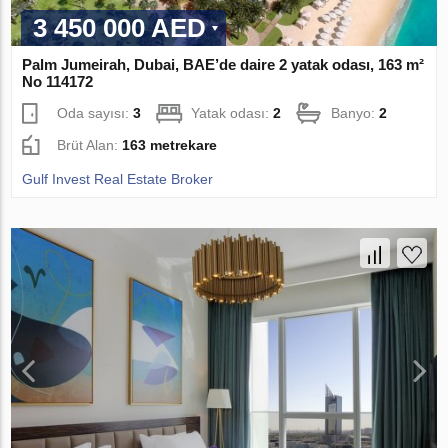
3 450 000 AED
Palm Jumeirah, Dubai, BAE’de daire 2 yatak odası, 163 m²
No 114172
Oda sayısı:
3
Yatak odası:
2
Banyo:
2
Brüt Alan:
163 metrekare
Gulf Invest Real Estate Broker