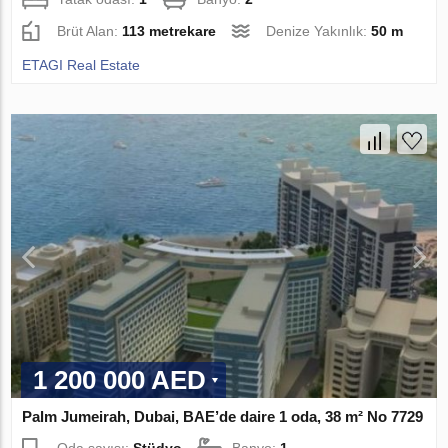
Brüt Alan:
113 metrekare
Denize Yakınlık:
50 m
ETAGI Real Estate
1 200 000 AED
Palm Jumeirah, Dubai, BAE’de daire 1 oda, 38 m² No 7729