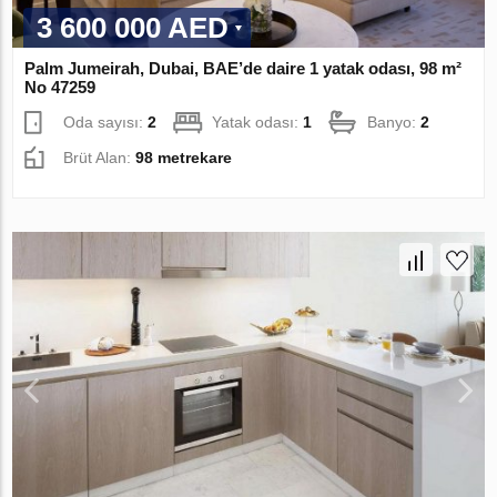
3 600 000 AED
Palm Jumeirah, Dubai, BAE’de daire 1 yatak odası, 98 m²
No 47259
Oda sayısı:
2
Yatak odası:
1
Banyo:
2
Brüt Alan:
98 metrekare