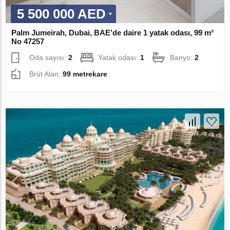
5 500 000 AED
Palm Jumeirah, Dubai, BAE’de daire 1 yatak odası, 99 m²
No 47257
Oda sayısı:
2
Yatak odası:
1
Banyo:
2
Brüt Alan:
99 metrekare