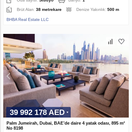
Oda sayısı:
Stüdyo
Banyo:
1
Brüt Alan:
38 metrekare
Denize Yakınlık:
500 m
BHBA Real Estate LLC
39 992 178 AED
Palm Jumeirah, Dubai, BAE’de daire 4 yatak odası, 895 m²
No 8198