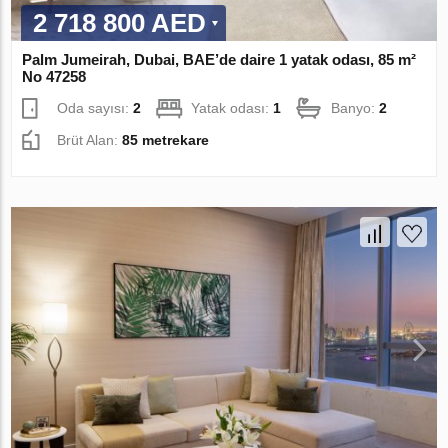
2 718 800 AED
Palm Jumeirah, Dubai, BAE’de daire 1 yatak odası, 85 m²
No 47258
Oda sayısı:
2
Yatak odası:
1
Banyo:
2
Brüt Alan:
85 metrekare