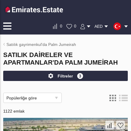
0
0
AED
Satılık gayrimenkul'da Palm Jumeirah
SATILIK DAIRELER VE
APARTMANLAR'DA PALM JUMEIRAH
Filtreler
3
Popülerliğe göre
1122 emlak