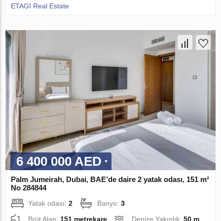
ETAGI Real Estate
6 400 000 AED
Palm Jumeirah, Dubai, BAE’de daire 2 yatak odası, 151 m²
No 284844
Yatak odası:
2
Banyo:
3
Brüt Alan:
151 metrekare
Denize Yakınlık:
50 m