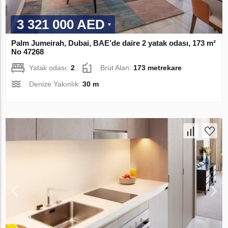
3 321 000 AED
Palm Jumeirah, Dubai, BAE’de daire 2 yatak odası, 173 m²
No 47268
Yatak odası:
2
Brüt Alan:
173 metrekare
Denize Yakınlık:
30 m