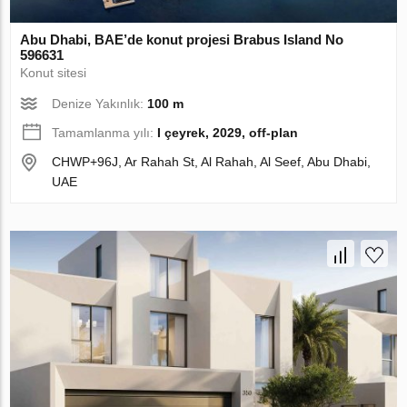
Abu Dhabi, BAE’de konut projesi Brabus Island No
596631
Konut sitesi
Denize Yakınlık:
100 m
Tamamlanma yılı:
I çeyrek, 2029, off-plan
CHWP+96J, Ar Rahah St, Al Rahah, Al Seef, Abu Dhabi,
UAE