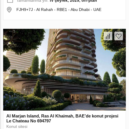
Tamamlanma yılı:
IV çeyrek, 2029, off-plan
FJH9+7J - Al Rahah - RBE1 - Abu Dhabi - UAE
Al Marjan Island, Ras Al Khaimah, BAE’de konut projesi
Le Chateau No 694797
Konut sitesi