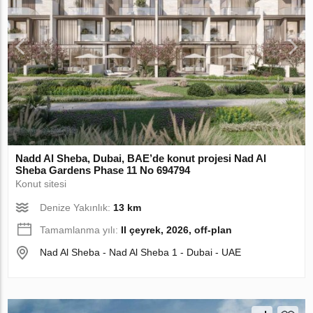
Nadd Al Sheba, Dubai, BAE’de konut projesi Nad Al
Sheba Gardens Phase 11 No 694794
Konut sitesi
Denize Yakınlık:
13 km
Tamamlanma yılı:
II çeyrek, 2026, off-plan
Nad Al Sheba - Nad Al Sheba 1 - Dubai - UAE