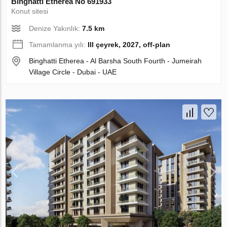
Binghatti Etherea No 691933
Konut sitesi
Denize Yakınlık:
7.5 km
Tamamlanma yılı:
III çeyrek, 2027, off-plan
Binghatti Etherea - Al Barsha South Fourth - Jumeirah
Village Circle - Dubai - UAE