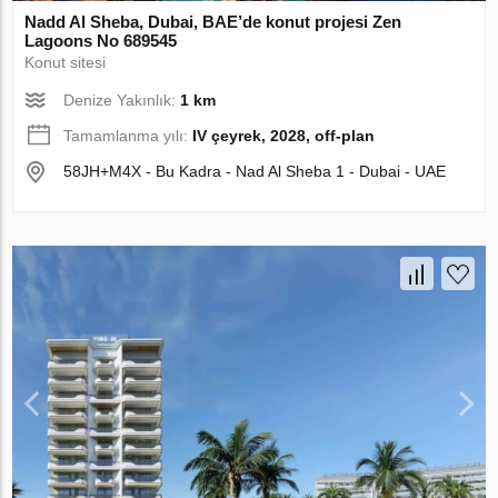
Nadd Al Sheba, Dubai, BAE’de konut projesi Zen
Lagoons No 689545
Konut sitesi
Denize Yakınlık:
1 km
Tamamlanma yılı:
IV çeyrek, 2028, off-plan
58JH+M4X - Bu Kadra - Nad Al Sheba 1 - Dubai - UAE