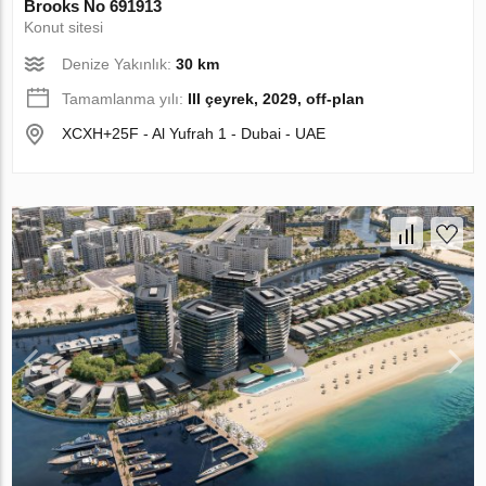
Brooks No 691913
Konut sitesi
Denize Yakınlık:
30 km
Tamamlanma yılı:
III çeyrek, 2029, off-plan
XCXH+25F - Al Yufrah 1 - Dubai - UAE