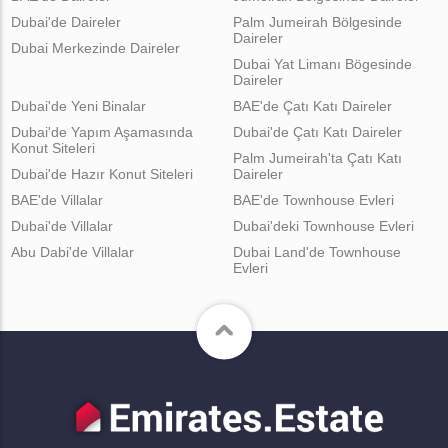
Dubai'de Daireler
Palm Jumeirah Bölgesinde
Daireler
Dubai Merkezinde Daireler
Dubai Yat Limanı Bögesinde
Daireler
Dubai'de Yeni Binalar
BAE'de Çatı Katı Daireler
Dubai'de Yapım Aşamasında
Dubai'de Çatı Katı Daireler
Konut Siteleri
Palm Jumeirah'ta Çatı Katı
Dubai'de Hazır Konut Siteleri
Daireler
BAE'de Villalar
BAE'de Townhouse Evleri
Dubai'de Villalar
Dubai'deki Townhouse Evleri
Abu Dabi'de Villalar
Dubai Land'de Townhouse
Evleri