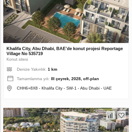
Khalifa City, Abu Dhabi, BAE’de konut projesi Reportage
Village No 535719
Konut sitesi
Denize Yakınlık:
1 km
Tamamlanma yılı:
III çeyrek, 2028, off-plan
CHH6+8X8 - Khalifa City - SW-1 - Abu Dhabi - UAE