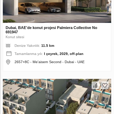
Dubai, BAE’de konut projesi Palmiera Collective No
691947
Konut sitesi
Denize Yakınlık:
11.5 km
Tamamlanma yılı:
I çeyrek, 2029, off-plan
2657+8C - Me'aisem Second - Dubai - UAE