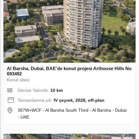
Al Barsha, Dubai, BAE’de konut projesi Arthouse Hills No
693492
Konut sitesi
Denize Yakınlık:
10 km
Tamamlanma yılı:
IV çeyrek, 2028, off-plan
367W+WCF - Al Barsha South Third - Al Barsha - Dubai
- UAE