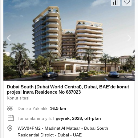
Dubai South (Dubai World Central), Dubai, BAE’de konut
projesi Inara Residence No 687023
Konut sitesi
Denize Yakınlık:
16.5 km
Tamamlanma yılı:
I çeyrek, 2028, off-plan
W6V8+FM2 - Madinat Al Mataar - Dubai South
Residential District - Dubai - UAE