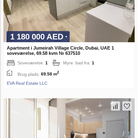
1 180 000 AED
Apartment i Jumeirah Village Circle, Dubai, UAE 1
soveværelse, 69.58 kvm № 637510
Soveværelse:
1
Myre. bad fra:
1
2
Brug plads:
69.58 m
EVA Real Estate LLC