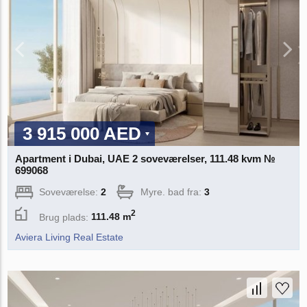
3 915 000 AED
Apartment i Dubai, UAE 2 soveværelser, 111.48 kvm №
699068
Soveværelse:
2
Myre. bad fra:
3
2
Brug plads:
111.48 m
Aviera Living Real Estate