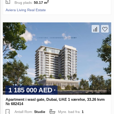
2
Brug plads:
50.17 m
Aviera Living Real Estate
1 185 000 AED
Apartment i wasl gate, Dubai, UAE 1 værelse, 33.26 kvm
№ 682414
Antall Rom:
Studie
Myre. bad fra:
1