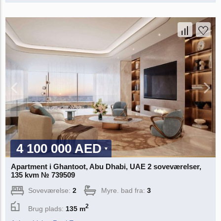
4 100 000 AED
Apartment i Ghantoot, Abu Dhabi, UAE 2 soveværelser,
135 kvm № 739509
Soveværelse:
2
Myre. bad fra:
3
2
Brug plads:
135 m