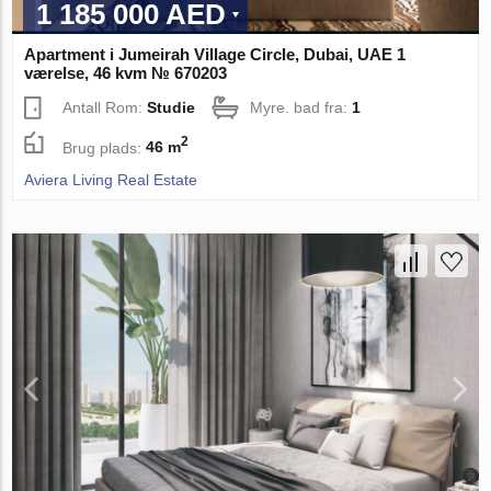
1 185 000 AED
Apartment i Jumeirah Village Circle, Dubai, UAE 1
værelse, 46 kvm № 670203
Antall Rom:
Studie
Myre. bad fra:
1
2
Brug plads:
46 m
Aviera Living Real Estate