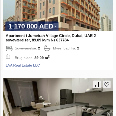
1 170 000 AED
Apartment i Jumeirah Village Circle, Dubai, UAE 2
soveværelser, 89.09 kvm № 637784
Soveværelse:
2
Myre. bad fra:
2
2
Brug plads:
89.09 m
EVA Real Estate LLC