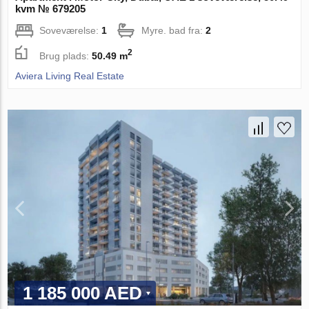
kvm № 679205
Soveværelse:
1
Myre. bad fra:
2
2
Brug plads:
50.49 m
Aviera Living Real Estate
1 185 000 AED