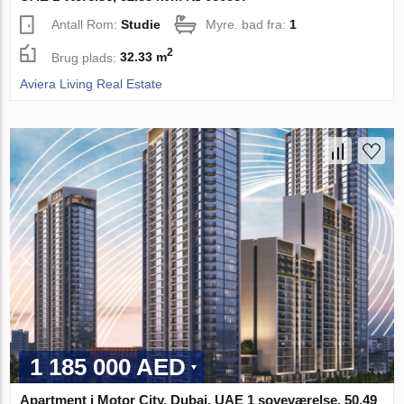
Antall Rom:
Studie
Myre. bad fra:
1
2
Brug plads:
32.33 m
Aviera Living Real Estate
1 185 000 AED
Apartment i Motor City, Dubai, UAE 1 soveværelse, 50.49