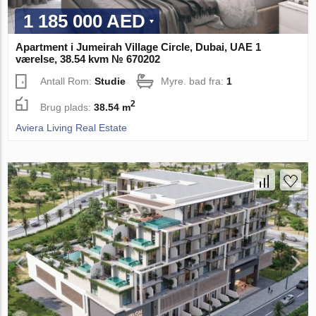
1 185 000 AED
Apartment i Jumeirah Village Circle, Dubai, UAE 1
værelse, 38.54 kvm № 670202
Antall Rom:
Studie
Myre. bad fra:
1
2
Brug plads:
38.54 m
Aviera Living Real Estate