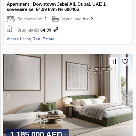
Apartment i Downtown Jebel Ali, Dubai, UAE 1
soveværelse, 64.99 kvm № 680466
Soveværelse:
1
Myre. bad fra:
2
2
Brug plads:
64.99 m
Aviera Living Real Estate
1 185 000 AED