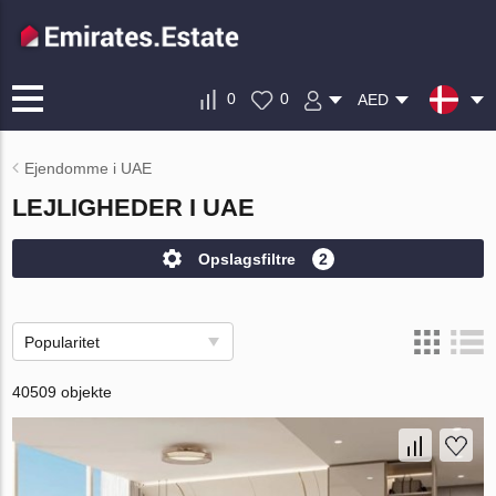
0
0
AED
Ejendomme i UAE
LEJLIGHEDER I UAE
Opslagsfiltre
2
Popularitet
40509 objekte