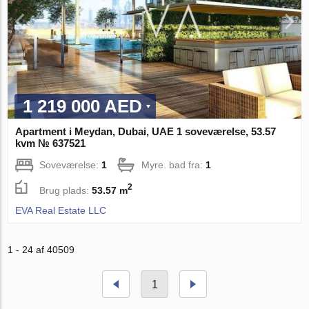
1 219 000 AED
Apartment i Meydan, Dubai, UAE 1 soveværelse, 53.57
kvm № 637521
Soveværelse:
1
Myre. bad fra:
1
2
Brug plads:
53.57 m
EVA Real Estate LLC
1 - 24 af 40509
1