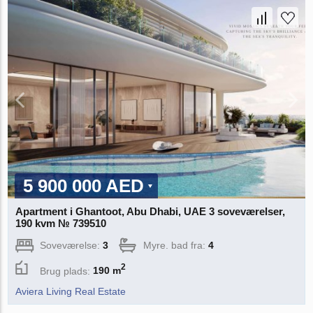
5 900 000 AED
Apartment i Ghantoot, Abu Dhabi, UAE 3 soveværelser,
190 kvm № 739510
Soveværelse:
3
Myre. bad fra:
4
2
Brug plads:
190 m
Aviera Living Real Estate