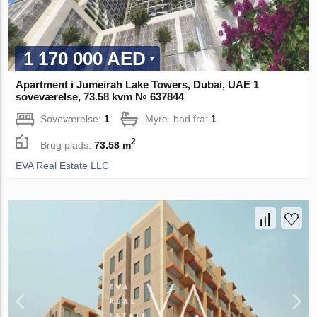
1 170 000 AED
Apartment i Jumeirah Lake Towers, Dubai, UAE 1
soveværelse, 73.58 kvm № 637844
Soveværelse:
1
Myre. bad fra:
1
2
Brug plads:
73.58 m
EVA Real Estate LLC