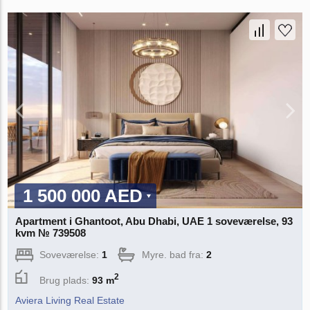
1 500 000 AED
Apartment i Ghantoot, Abu Dhabi, UAE 1 soveværelse, 93
kvm № 739508
Soveværelse:
1
Myre. bad fra:
2
2
Brug plads:
93 m
Aviera Living Real Estate