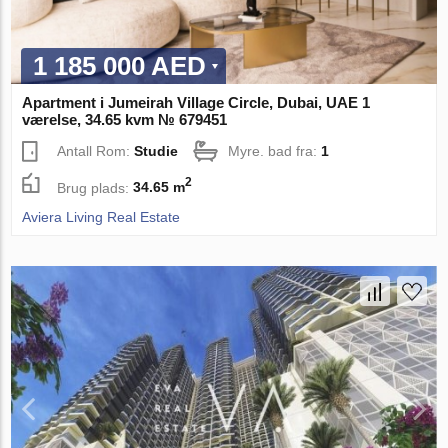
1 185 000 AED
Apartment i Jumeirah Village Circle, Dubai, UAE 1
værelse, 34.65 kvm № 679451
Antall Rom:
Studie
Myre. bad fra:
1
2
Brug plads:
34.65 m
Aviera Living Real Estate