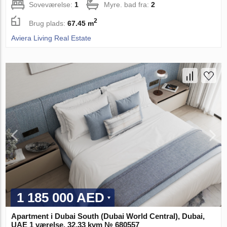
Soveværelse:
1
Myre. bad fra:
2
2
Brug plads:
67.45 m
Aviera Living Real Estate
1 185 000 AED
Apartment i Dubai South (Dubai World Central), Dubai,
UAE 1 værelse, 32.33 kvm № 680557