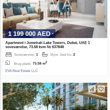
1 199 000 AED
Apartment i Jumeirah Lake Towers, Dubai, UAE 1
soveværelse, 73.58 kvm № 637848
Soveværelse:
1
Myre. bad fra:
2
2
Brug plads:
73.58 m
EVA Real Estate LLC