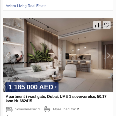
Aviera Living Real Estate
1 185 000 AED
Apartment i wasl gate, Dubai, UAE 1 soveværelse, 50.17
kvm № 682415
Soveværelse:
1
Myre. bad fra:
2