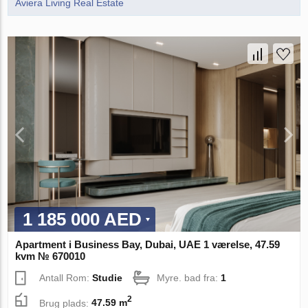
Aviera Living Real Estate
1 185 000 AED
Apartment i Business Bay, Dubai, UAE 1 værelse, 47.59
kvm № 670010
Antall Rom:
Studie
Myre. bad fra:
1
2
Brug plads:
47.59 m