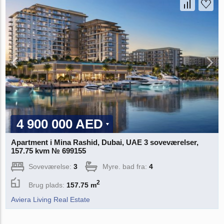
4 900 000 AED
Apartment i Mina Rashid, Dubai, UAE 3 soveværelser,
157.75 kvm № 699155
Soveværelse:
3
Myre. bad fra:
4
2
Brug plads:
157.75 m
Aviera Living Real Estate