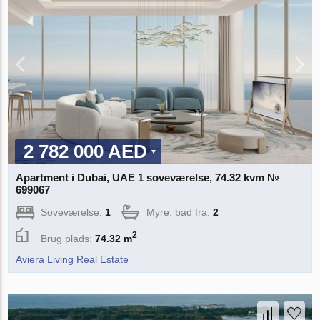
2 782 000 AED
Apartment i Dubai, UAE 1 soveværelse, 74.32 kvm №
699067
Soveværelse:
1
Myre. bad fra:
2
2
Brug plads:
74.32 m
Aviera Living Real Estate