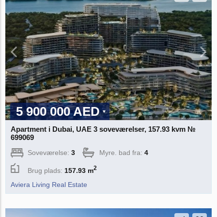
5 900 000 AED
Apartment i Dubai, UAE 3 soveværelser, 157.93 kvm №
699069
Soveværelse:
3
Myre. bad fra:
4
2
Brug plads:
157.93 m
Aviera Living Real Estate