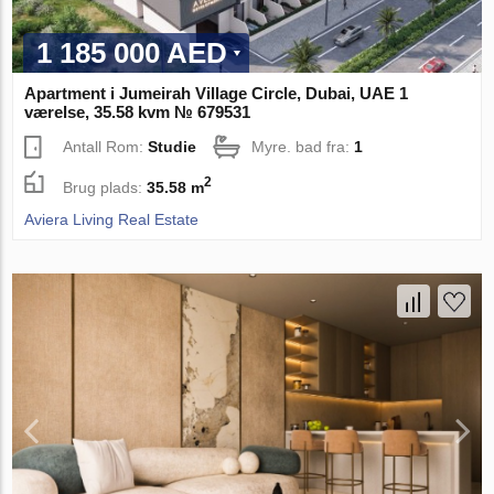
1 185 000 AED
Apartment i Jumeirah Village Circle, Dubai, UAE 1
værelse, 35.58 kvm № 679531
Antall Rom:
Studie
Myre. bad fra:
1
2
Brug plads:
35.58 m
Aviera Living Real Estate