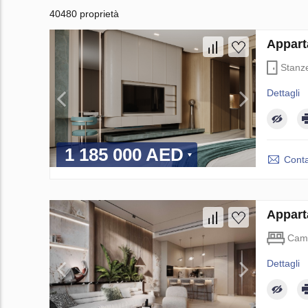
40480 proprietà
Appart
Stanz
Dettagli
1 185 000 AED
Conta
Appart
Came
Dettagli