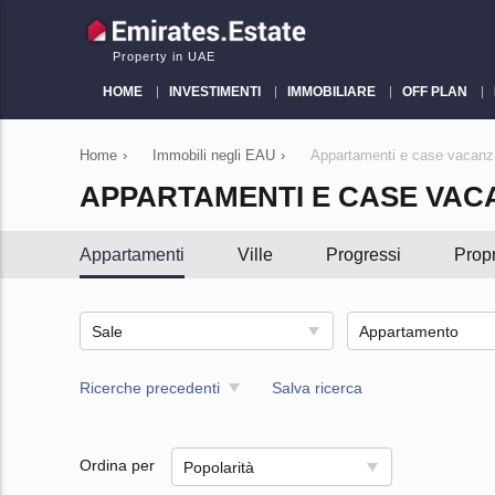
Property in UAE
HOME
INVESTIMENTI
IMMOBILIARE
OFF PLAN
Home
›
Immobili negli EAU
›
Appartamenti e case vacanz
APPARTAMENTI E CASE VAC
Appartamenti
Ville
Progressi
Propr
Sale
Appartamento
Ricerche precedenti
Salva ricerca
Ordina per
Popolarità