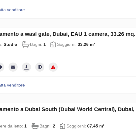
tta venditore
amento a wasl gate, Dubai, EAU 1 camera, 33.26 mq
e:
Studio
Bagni:
1
Soggiorni:
33.26 m²
tta venditore
amento a Dubai South (Dubai World Central), Dubai,
re da letto:
1
Bagni:
2
Soggiorni:
67.45 m²