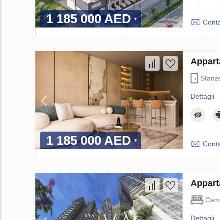
1 185 000 AED
Conta
Appart
Stanz
Dettagli
1 185 000 AED
Conta
Appart
Came
Dettagli