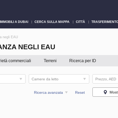
IMMOBILI A DUBAI
CERCA SULLA MAPPA
CITTÀ
TRASFERIMENTO
a negli EAU
ANZA NEGLI EAU
ietà commerciali
Terreni
Ricerca per ID
Camere da letto
Prezzo, AED
Most
Ricerca avanzata
Reset