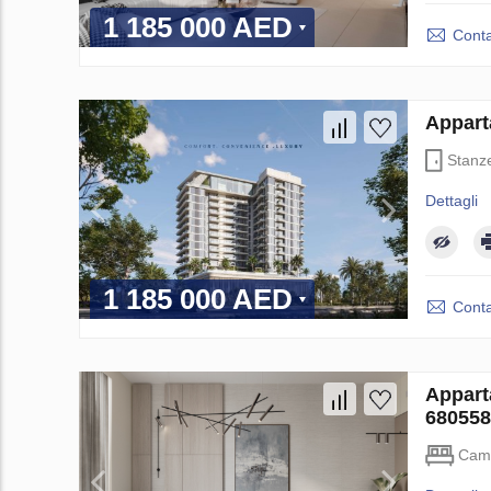
1 185 000 AED
Conta
Appart
Stanz
Dettagli
1 185 000 AED
Conta
Appart
680558
Came