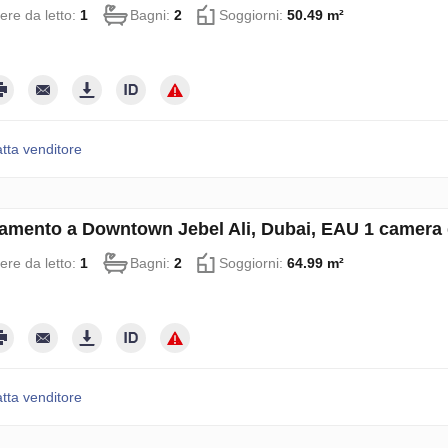
re da letto:
1
Bagni:
2
Soggiorni:
50.49 m²
tta venditore
amento a Downtown Jebel Ali, Dubai, EAU 1 camera d
re da letto:
1
Bagni:
2
Soggiorni:
64.99 m²
tta venditore