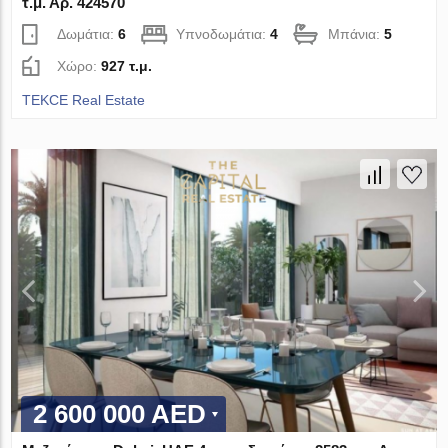
τ.μ. Αρ. 424570
Δωμάτια:
6
Υπνοδωμάτια:
4
Μπάνια:
5
Χώρο:
927 τ.μ.
TEKCE Real Estate
2 600 000 AED