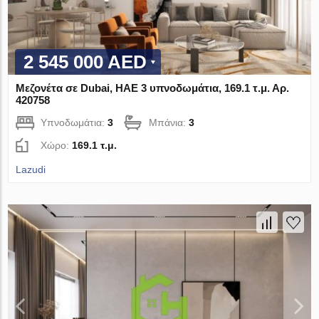
2 545 000 AED
Μεζονέτα σε Dubai, ΗΑΕ 3 υπνοδωμάτια, 169.1 τ.μ. Αρ.
420758
Υπνοδωμάτια:
3
Μπάνια:
3
Χώρο:
169.1 τ.μ.
Lazudi