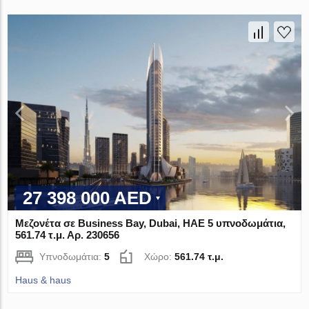
27 398 000 AED
Μεζονέτα σε Business Bay, Dubai, ΗΑΕ 5 υπνοδωμάτια,
561.74 τ.μ. Αρ. 230656
Υπνοδωμάτια:
5
Χώρο:
561.74 τ.μ.
Haus & haus