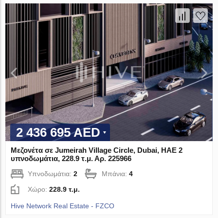
2 436 695 AED
Μεζονέτα σε Jumeirah Village Circle, Dubai, ΗΑΕ 2
υπνοδωμάτια, 228.9 τ.μ. Αρ. 225966
Υπνοδωμάτια:
2
Μπάνια:
4
Χώρο:
228.9 τ.μ.
Hive Network Real Estate - FZCO