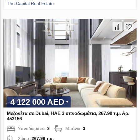
The Capital Real Estate
4 122 000 AED
Μεζονέτα σε Dubai, ΗΑΕ 3 υπνοδωμάτια, 267.98 τ.μ. Αρ.
453156
Υπνοδωμάτια:
3
Μπάνια:
3
Χώρο:
267.98 τ.μ.