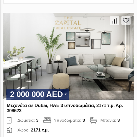
2 000 000 AED
Μεζονέτα σε Dubai, ΗΑΕ 3 υπνοδωμάτια, 2171 τ.μ. Αρ.
308623
Δωμάτια:
3
Υπνοδωμάτια:
3
Μπάνια:
3
Χώρο:
2171 τ.μ.