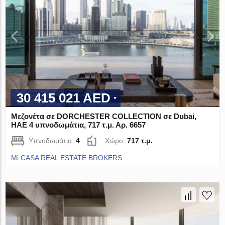
30 415 021 AED
Μεζονέτα σε DORCHESTER COLLECTION σε Dubai,
ΗΑΕ 4 υπνοδωμάτια, 717 τ.μ. Αρ. 6657
Υπνοδωμάτια:
4
Χώρο:
717 τ.μ.
Mi CASA REAL ESTATE BROKERS