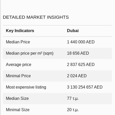
DETAILED MARKET INSIGHTS
Key Indicators
Dubai
Median Price
1 440 000 AED
Median price per m² (sqm)
18 656 AED
Average price
2 837 625 AED
Minimal Price
2 024 AED
Most expensive listing
3 130 254 657 AED
Median Size
77 τ.μ.
Minimal Size
20 τ.μ.