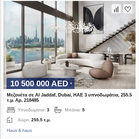
10 500 000 AED
Μεζονέτα σε Al Jaddaf, Dubai, ΗΑΕ 3 υπνοδωμάτια, 255.5
τ.μ. Αρ. 218485
Υπνοδωμάτια:
3
Μπάνια:
5
Χώρο:
255.5 τ.μ.
Haus & haus