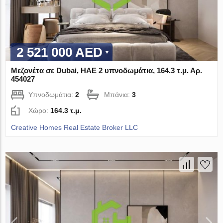
2 521 000 AED
Μεζονέτα σε Dubai, ΗΑΕ 2 υπνοδωμάτια, 164.3 τ.μ. Αρ.
454027
Υπνοδωμάτια:
2
Μπάνια:
3
Χώρο:
164.3 τ.μ.
Creative Homes Real Estate Broker LLC