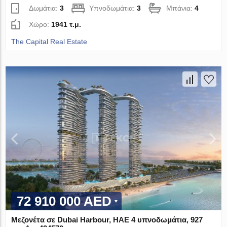
Δωμάτια:
3
Υπνοδωμάτια:
3
Μπάνια:
4
Χώρο:
1941 τ.μ.
The Capital Real Estate
72 910 000 AED
Μεζονέτα σε Dubai Harbour, ΗΑΕ 4 υπνοδωμάτια, 927