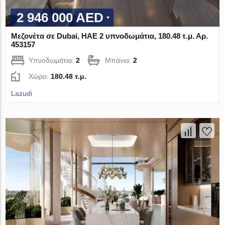
2 946 000 AED
Μεζονέτα σε Dubai, ΗΑΕ 2 υπνοδωμάτια, 180.48 τ.μ. Αρ.
453157
Υπνοδωμάτια:
2
Μπάνια:
2
Χώρο:
180.48 τ.μ.
Lazudi