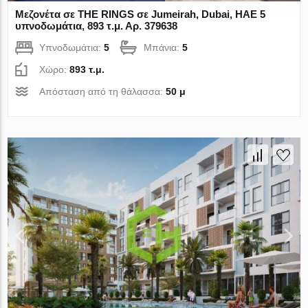
Μεζονέτα σε THE RINGS σε Jumeirah, Dubai, ΗΑΕ 5
υπνοδωμάτια, 893 τ.μ. Αρ. 379638
Υπνοδωμάτια:
5
Μπάνια:
5
Χώρο:
893 τ.μ.
Απόσταση από τη θάλασσα:
50 μ