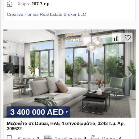
Χώρο:
267.7 τ.μ.
Creative Homes Real Estate Broker LLC
3 400 000 AED
Μεζονέτα σε Dubai, ΗΑΕ 4 υπνοδωμάτια, 3243 τ.μ. Αρ.
308622
Δωμάτια:
4
Υπνοδωμάτια:
4
Μπάνια:
4