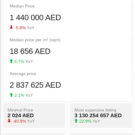
Median Price
1 440 000 AED
-5.8%
YoY
Median price per m² (sqm)
18 656 AED
5.7%
YoY
Average price
2 837 625 AED
2.1%
YoY
Minimal Price
Most expensive listing
2 024 AED
3 130 254 657 AED
-40.9%
YoY
22.9%
YoY