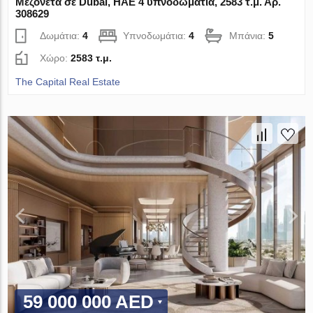
Μεζονέτα σε Dubai, ΗΑΕ 4 υπνοδωμάτια, 2583 τ.μ. Αρ.
308629
Δωμάτια:
4
Υπνοδωμάτια:
4
Μπάνια:
5
Χώρο:
2583 τ.μ.
The Capital Real Estate
59 000 000 AED