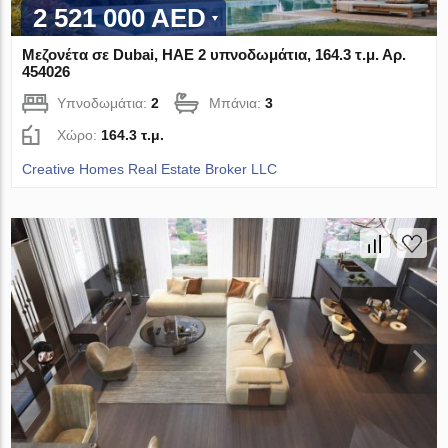
2 521 000 AED
Μεζονέτα σε Dubai, ΗΑΕ 2 υπνοδωμάτια, 164.3 τ.μ. Αρ.
454026
Υπνοδωμάτια:
2
Μπάνια:
3
Χώρο:
164.3 τ.μ.
Creative Homes Real Estate Broker LLC