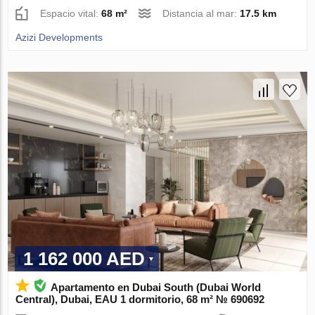
Espacio vital:
68 m²
Distancia al mar:
17.5 km
Azizi Developments
1 162 000 AED
Apartamento en Dubai South (Dubai World
Central), Dubai, EAU 1 dormitorio, 68 m² № 690692