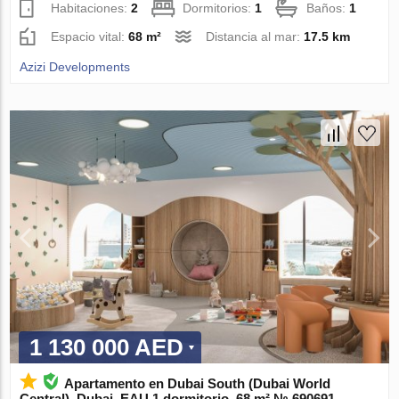
Habitaciones:
2
Dormitorios:
1
Baños:
1
Espacio vital:
68 m²
Distancia al mar:
17.5 km
Azizi Developments
1 130 000 AED
Apartamento en Dubai South (Dubai World
Central), Dubai, EAU 1 dormitorio, 68 m² № 690691