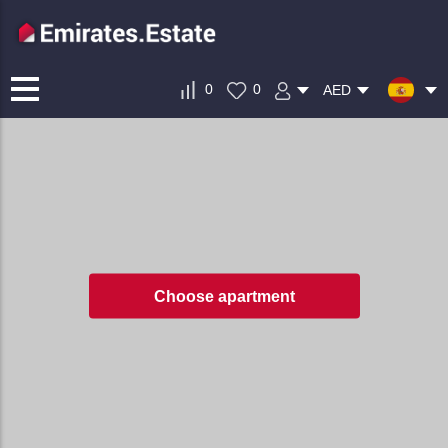
0
0
AED
Choose apartment