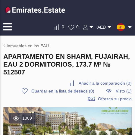
0
0
AED
Inmuebles en los EAU
APARTAMENTO EN SHARM, FUJAIRAH,
EAU 2 DORMITORIOS, 173.7 M² №
512507
Añadir a la comparación
(
0
)
Guardar en la lista de deseos
(
0
)
Visto (1)
Ofrezca su precio
1309