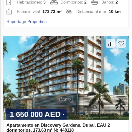
Habitaciones:
3
Dormitorios:
2
Baños:
2
Espacio vital:
173.73 m²
Distancia al mar:
10 km
Reportage Properties
1 650 000 AED
Apartamento en Discovery Gardens, Dubai, EAU 2
dormitorios, 173.63 m² № 448118