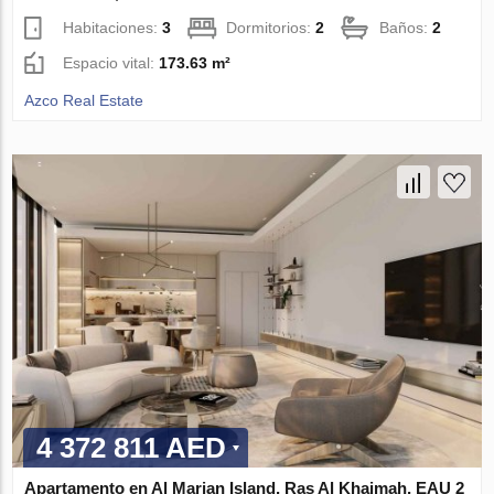
Habitaciones:
3
Dormitorios:
2
Baños:
2
Espacio vital:
173.63 m²
Azco Real Estate
4 372 811 AED
Apartamento en Al Marjan Island, Ras Al Khaimah, EAU 2