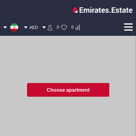
0
0
AED
Choose apartment