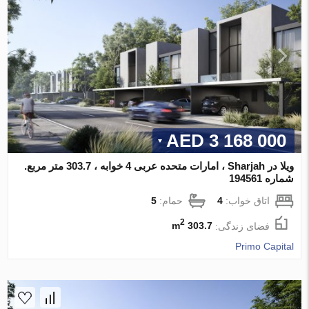
3 168 000 AED
ویلا در Sharjah ، امارات متحده عربی 4 خوابه ، 303.7 متر مربع.
شماره 194561
اتاق خواب:
4
حمام:
5
2
فضای زندگی:
303.7 m
Primo Capital