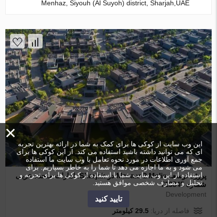
Menhaz, Siyouh (Al Suyoh) district, Sharjah,UAE
×
این وب سایت از کوکی ها برای کمک به شما در ارائه بهترین تجربه
ای که می توانید داشته باشید استفاده می کند. از این کوکی ها برای
جمع آوری اطلاعات در مورد نحوه تعامل با وب سایت ما استفاده
می شود و به ما اجازه می دهد تا شما را به خاطر بسپاریم. برای
استفاده از این وب سایت شما با استفاده از کوکی ها برای تجزیه و
پروژه توسعه Masaar 2 Melia در Sharjah، امارات متحده عربی
تحلیل و مصارف شخصی موافق هستید.
شماره 713845
Development
تایید کنید
فاصله از دریا:
29.5 کیلومتر