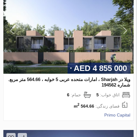
4 855 000 AED
ویلا در Sharjah ، امارات متحده عربی 5 خوابه ، 564.66 متر مربع.
شماره 194562
اتاق خواب:
5
حمام:
6
2
فضای زندگی:
564.66 m
Primo Capital