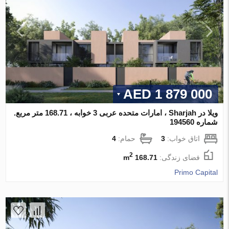
1 879 000 AED
ویلا در Sharjah ، امارات متحده عربی 3 خوابه ، 168.71 متر مربع.
شماره 194560
اتاق خواب:
3
حمام:
4
2
فضای زندگی:
168.71 m
Primo Capital