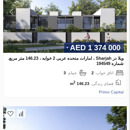
1 374 000 AED
ویلا در Sharjah ، امارات متحده عربی 2 خوابه ، 146.23 متر مربع.
شماره 194549
اتاق خواب:
2
حمام:
3
2
فضای زندگی:
146.23 m
Primo Capital