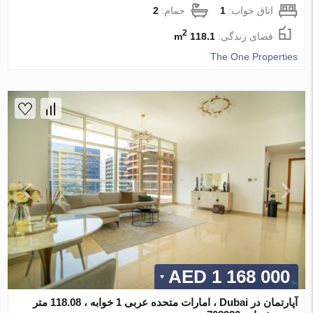
اتاق خواب:
1
حمام:
2
2
فضای زندگی:
118.1 m
The One Properties
1 168 000 AED
آپارتمان در Dubai ، امارات متحده عربی 1 خوابه ، 118.08 متر