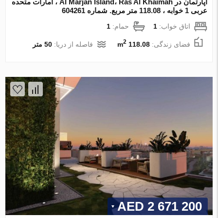
آپارتمان در Al Marjan Island، Ras Al Khaimah ، امارات متحده
عربی 1 خوابه ، 118.08 متر مربع. شماره 604261
اتاق خواب:
1
حمام:
1
2
فضای زندگی:
118.08 m
فاصله از دریا:
50 متر
2 671 200 AED