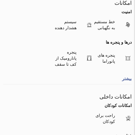
امکانات
امنیت
خط مستقیم
سیستم
به نگهبانی
هشدار دهنده
درها و پنجره ها
پنجره
پنجره های
پانارومیک از
پانوراما
کف تا سقف
بیشتر
امکانات داخلی
امکانات کودکان
راحت برای
کودکان