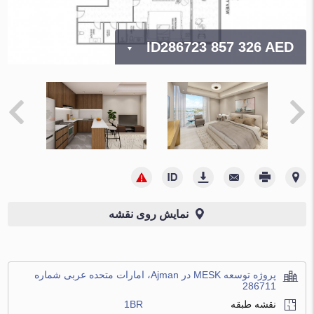
ID286723
857 326 AED
نمایش روی نقشه
پروژه توسعه MESK در Ajman، امارات متحده عربی شماره
286711
نقشه طبقه
1BR