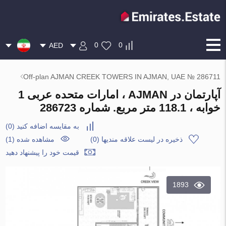
0
0
AED
Off-plan AJMAN CREEK TOWERS IN AJMAN, UAE № 286711
آپارتمان در AJMAN ، امارات متحده عربی 1
خوابه ، 118.1 متر مربع. شماره 286723
به مقایسه اضافه کنید
(
0
)
ذخیره در لیست علاقه مندیها
(
0
)
مشاهده شده (1)
قیمت خود را پیشنهاد دهید
1893