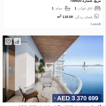
مربع. شماره 708920
اتاق خواب:
1
حمام:
1
2
فضای زندگی:
118.08 m
Lazudi
3 370 699 AED