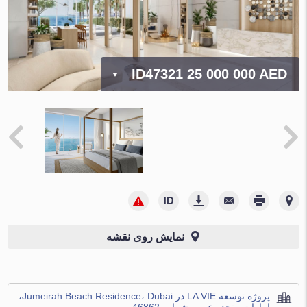
ID47321
25 000 000 AED
نمایش روی نقشه
پروژه توسعه LA VIE در Jumeirah Beach Residence، Dubai،
امارات متحده عربی شماره 46862