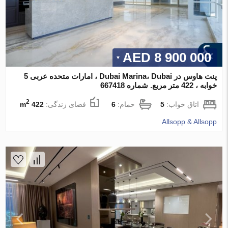
8 900 000 AED
پنت هاوس در Dubai Marina، Dubai ، امارات متحده عربی 5
خوابه ، 422 متر مربع. شماره 667418
2
اتاق خواب:
5
حمام:
6
فضای زندگی:
422 m
Allsopp & Allsopp