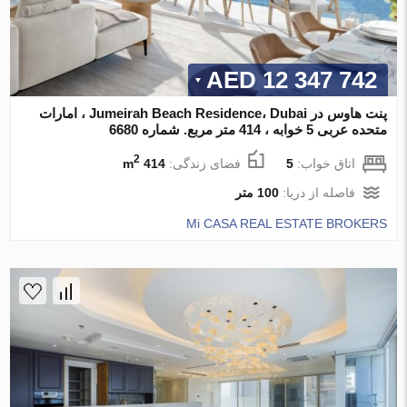
12 347 742 AED
پنت هاوس در Jumeirah Beach Residence، Dubai ، امارات
متحده عربی 5 خوابه ، 414 متر مربع. شماره 6680
2
اتاق خواب:
5
فضای زندگی:
414 m
فاصله از دریا:
100 متر
Mi CASA REAL ESTATE BROKERS