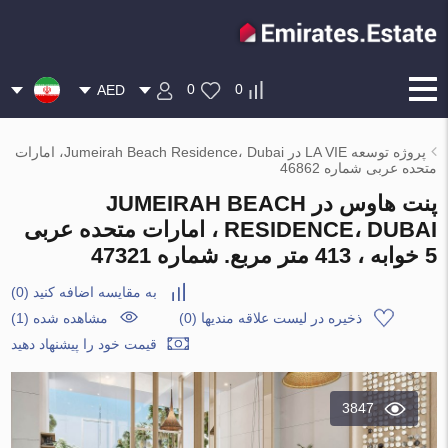
0
0
AED
پروژه توسعه LA VIE در Jumeirah Beach Residence، Dubai، امارات
متحده عربی شماره 46862
پنت هاوس در JUMEIRAH BEACH
RESIDENCE، DUBAI ، امارات متحده عربی
5 خوابه ، 413 متر مربع. شماره 47321
به مقایسه اضافه کنید
(
0
)
ذخیره در لیست علاقه مندیها
(
0
)
مشاهده شده (1)
قیمت خود را پیشنهاد دهید
3847