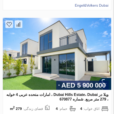
Engel&Volkers Dubai
5 900 000 AED
ویلا در Dubai Hills Estate، Dubai ، امارات متحده عربی 4 خوابه
، 279 متر مربع. شماره 670877
2
اتاق خواب:
4
حمام:
4
فضای زندگی:
279 m