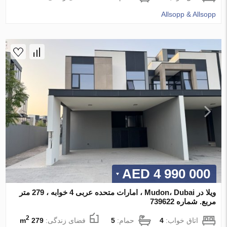
Allsopp & Allsopp
4 990 000 AED
ویلا در Mudon، Dubai ، امارات متحده عربی 4 خوابه ، 279 متر
مربع. شماره 739622
2
اتاق خواب:
4
حمام:
5
فضای زندگی:
279 m