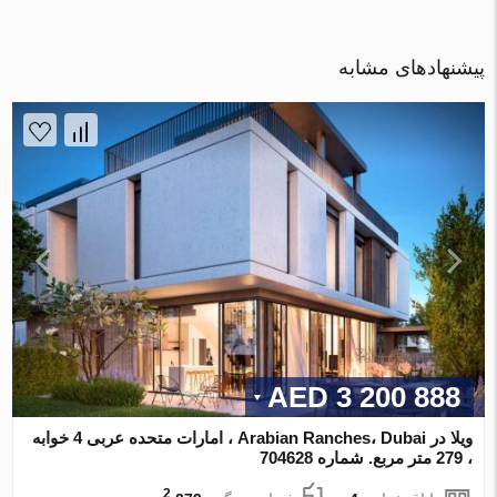
پیشنهادهای مشابه
3 200 888 AED
ویلا در Arabian Ranches، Dubai ، امارات متحده عربی 4 خوابه
، 279 متر مربع. شماره 704628
2