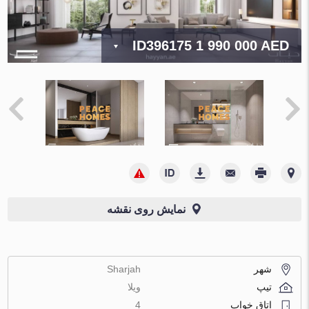
ID396175
1 990 000 AED
نمایش روی نقشه
شهر
Sharjah
تیپ
ویلا
اتاق خواب
4