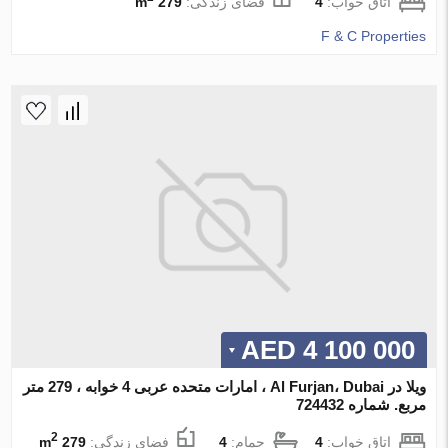
اتاق خواب:
4
فضای زندگی:
279 m
F & C Properties
4 100 000 AED
ویلا در Al Furjan، Dubai ، امارات متحده عربی 4 خوابه ، 279 متر
مربع. شماره 724432
2
اتاق خواب:
4
حمام:
4
فضای زندگی:
279 m